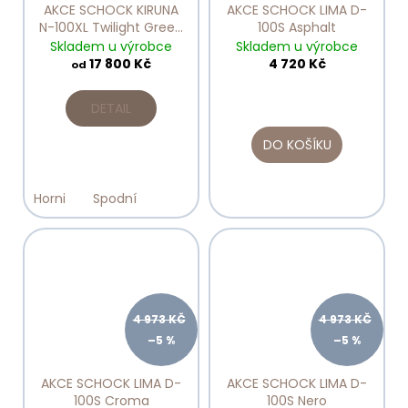
AKCE SCHOCK KIRUNA
AKCE SCHOCK LIMA D-
N-100XL Twilight Green
100S Asphalt
Line
Skladem u výrobce
Skladem u výrobce
17 800 Kč
4 720 Kč
od
DETAIL
DO KOŠÍKU
Horni
Spodní
4 973 KČ
4 973 KČ
–5 %
–5 %
AKCE SCHOCK LIMA D-
AKCE SCHOCK LIMA D-
100S Croma
100S Nero