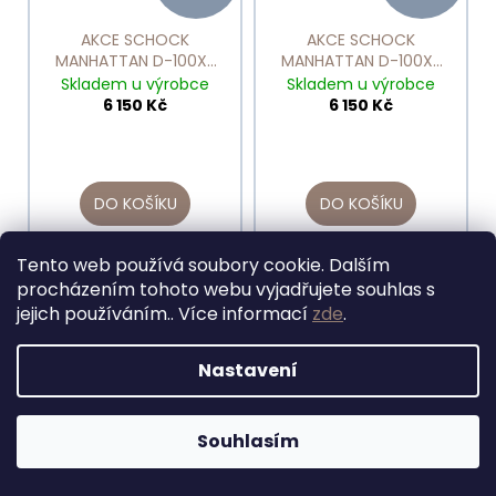
AKCE SCHOCK
AKCE SCHOCK
MANHATTAN D-100XS
MANHATTAN D-100XS
Croma
Nero
Skladem u výrobce
Skladem u výrobce
6 150 Kč
6 150 Kč
DO KOŠÍKU
DO KOŠÍKU
Tento web používá soubory cookie. Dalším
procházením tohoto webu vyjadřujete souhlas s
jejich používáním.. Více informací
zde
.
Nastavení
6 479 KČ
10 153 KČ
Souhlasím
–5 %
–5 %
AKCE SCHOCK
AKCE SCHOCK MONO