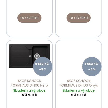
k
t
ů
DO KOŠÍKU
DO KOŠÍKU
5 662 KČ
5 662 KČ
–5 %
–5 %
AKCE SCHOCK
AKCE SCHOCK
FORMHAUS D-100 Nero
FORMHAUS D-100 Onyx
Skladem u výrobce
Skladem u výrobce
5 370 Kč
5 370 Kč