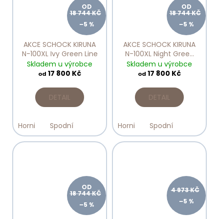
OD
OD
18 744 KČ
18 744 KČ
–5 %
–5 %
AKCE SCHOCK KIRUNA
AKCE SCHOCK KIRUNA
N-100XL Ivy Green Line
N-100XL Night Green
Line
Skladem u výrobce
Skladem u výrobce
17 800 Kč
17 800 Kč
od
od
DETAIL
DETAIL
Horni
Spodní
Horni
Spodní
OD
4 973 KČ
18 744 KČ
–5 %
–5 %