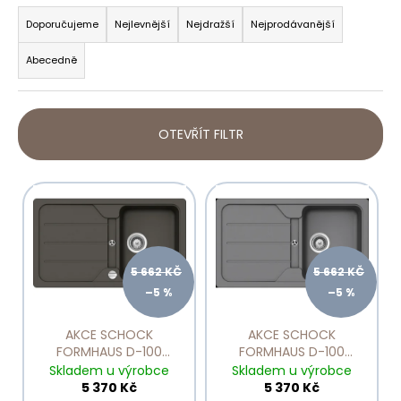
Ř
č
a
Doporučujeme
Nejlevnější
Nejdražší
Nejprodávanější
u
z
j
Abecedně
e
e
m
n
e
í
OTEVŘÍT FILTR
p
NEREZOVÉ
r
SÍTKO
V
o
CA50519Z
ý
d
550
p
Kč
u
i
k
5 662 KČ
5 662 KČ
s
t
–5 %
–5 %
p
ů
r
AKCE SCHOCK
AKCE SCHOCK
o
FORMHAUS D-100
FORMHAUS D-100
Asphalt
Croma
d
Skladem u výrobce
Skladem u výrobce
5 370 Kč
5 370 Kč
u