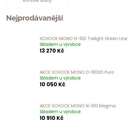
Rohové dřezy
a
j
Nejprodávanější
í
t
?
SCHOCK MONO D-100 Twilight Green Line
Skladem u výrobce
13 270 Kč
AKCE SCHOCK MONO D-100XS Puro
HLEDAT
Skladem u výrobce
10 050 Kč
D
AKCE SCHOCK MONO N-100 Magma
o
Skladem u výrobce
p
10 910 Kč
o
r
u