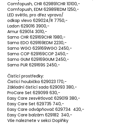
Comfopush, CHR 629891CHR 10100,-
Comfopush, EDM 629891EDM 1250,-
LED světlo, pro dřez vpravo/
odkap vlevo 629024/R 7750,-
Ladon 629016 3900,-
Amur 629014 3010,-
Samo CHR 629169CHR 1980,-
Samo EDO 629169EDM 2230,-
Samo WGO 629169WGO 2450,-
Samo COP 629169COP 2450,-
Samo GUM 629169GUM 2450,-
Samo PUR 629169S 2450,-
Čistící prostředky:
Čistící houbička 629023 170,-
Základní čistící sada 629093 380,-
ProCare Set 629099 630,-
Easy Care zesvětlovač 629019 380,-
Easy Care Set 629735 740,-
Easy Care odvápňovač 629734 420,-
Easy Care balzám 629182 340,-
Vše naleznete v sekci Doplňky