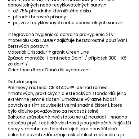
obnovitelných nebo recyklovatelných surovin
– až 75% přírodního křemičitého písku
– přírodní barevné přísady
– pojiva z recyklovaných nebo obnovitelných surovin
Integrovaná hygienická ochrana proHygienic 21 v
materiálu CRISTADUR® zajišťuje bezstarostné používání
čerstvých potravin.
Materiál: Cristadur ® granit Green Line
Způsob montáže: Horní nebo Dolní / příplatek 380,- Kč
za dolní /
Orientace dřezu: Daná dle vyobrazení
Detailní popis
Prémiový materiál CRISTADUR® jde nad rámec
hmatových, praktických a estetických standardů: jeho
extrémně jemné složení umožňuje výrazně hladší
povrch a s tím související velmi snadné čištění, které
bylo dlouho považováno za nedosažitelné.
Bakterie způsobené nečistotou se už neusadí – snadno
odtečou pryč. I optické vlastnosti jsou jedinečné. Nejčistší
barvy v mnoha odstínech stejně jako neuvěřitelně
brilantní povrch zdůrazňuje ušlechtilost materiálu a je