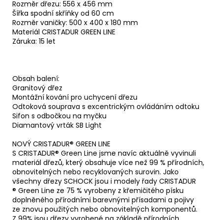
Rozměr dřezu: 556 x 456 mm
Šířka spodní skříňky od 60 cm
Rozměr vaničky: 500 x 400 x 180 mm
Materiál CRISTADUR GREEN LINE
Záruka: 15 let
Obsah balení:
Granitový dřez
Montážní kování pro uchycení dřezu
Odtoková souprava s excentrickým ovládáním odtoku
Sifon s odbočkou na myčku
Diamantový vrták SB Light
NOVÝ CRISTADUR® GREEN LINE
S CRISTADUR® Green Line jsme navíc aktuálně vyvinuli
materiál dřezů, který obsahuje více než 99 % přírodních,
obnovitelných nebo recyklovaných surovin. Jako
všechny dřezy SCHOCK jsou i modely řady CRISTADUR
® Green Line ze 75 % vyrobeny z křemičitého písku
doplněného přírodními barevnými přísadami a pojivy
ze znovu použitých nebo obnovitelných komponentů.
Z 99% jsou dřezy vyrobené na základě přírodních,