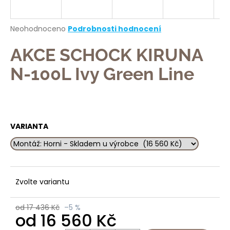
a
j
Průměrné
Neohodnoceno
Podrobnosti hodnocení
í
hodnocení
produktu
AKCE SCHOCK KIRUNA
t
je
?
0,0
N-100L Ivy Green Line
z
5
hvězdiček.
HLEDAT
VARIANTA
D
o
Zvolte variantu
p
o
od 17 436 Kč
–5 %
r
od
16 560 Kč
u