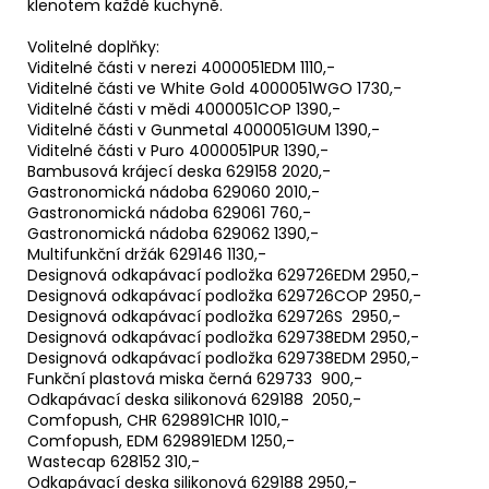
klenotem každé kuchyně.
Volitelné doplňky:
Viditelné části v nerezi 4000051EDM 1110,-
Viditelné části ve White Gold 4000051WGO 1730,-
Viditelné části v mědi 4000051COP 1390,-
Viditelné části v Gunmetal 4000051GUM 1390,-
Viditelné části v Puro 4000051PUR 1390,-
Bambusová krájecí deska 629158 2020,-
Gastronomická nádoba 629060 2010,-
Gastronomická nádoba 629061 760,-
Gastronomická nádoba 629062 1390,-
Multifunkční držák 629146 1130,-
Designová odkapávací podložka 629726EDM 2950,-
Designová odkapávací podložka 629726COP 2950,-
Designová odkapávací podložka 629726S 2950,-
Designová odkapávací podložka 629738EDM 2950,-
Designová odkapávací podložka 629738EDM 2950,-
Funkční plastová miska černá 629733 900,-
Odkapávací deska silikonová 629188 2050,-
Comfopush, CHR 629891CHR 1010,-
Comfopush, EDM 629891EDM 1250,-
Wastecap 628152 310,-
Odkapávací deska silikonová 629188 2950,-