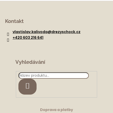
Z
á
Kontakt
p
a
vlastislav.kalivoda
@
drezyschock.cz
t
+420 603 216 641
í
Vyhledávání
HLEDAT
Doprava a platby