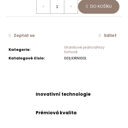
Měrná
č
DO KOŠÍKU
cena:
u
j
e
m
e
Zeptat se
Sdílet
Granitové jednodřezy
Kategorie
:
OTOČNÝ
Schock
KNOFLÍK
Katalogové číslo
:
001j KIRN100L
EXCENTRU
NOVÝ
629892S
400
Kč
Inovativní technologie
Prémiová kvalita