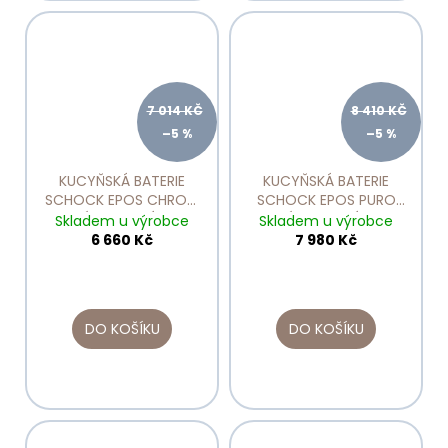
7 014 KČ
8 410 KČ
–5 %
–5 %
KUCYŇSKÁ BATERIE
KUCYŇSKÁ BATERIE
SCHOCK EPOS CHROM
SCHOCK EPOS PURO
NÍZKOTLAKÁ S
NÍZKOTLAKÁ S
Skladem u výrobce
Skladem u výrobce
VÝSUVNOU
VÝSUVNOU
6 660 Kč
7 980 Kč
KONCOVKOU 540123
KONCOVKOU 540123
CELOBAREVNÁ
DO KOŠÍKU
DO KOŠÍKU