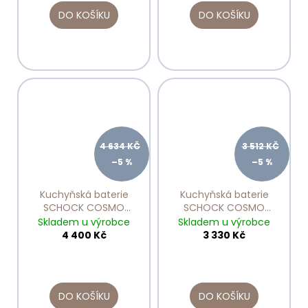
DO KOŠÍKU
DO KOŠÍKU
4 634 KČ
3 512 KČ
–5 %
–5 %
Kuchyňská baterie
Kuchyňská baterie
SCHOCK COSMO
SCHOCK COSMO
ASPHALT 525122
CROMA 525001
Skladem u výrobce
Skladem u výrobce
4 400 Kč
3 330 Kč
DO KOŠÍKU
DO KOŠÍKU