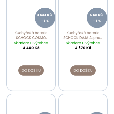
4 634 KČ
5 131 KČ
–5 %
–5 %
Kuchyňská baterie
Kuchyňská baterie
SCHOCK COSMO
SCHOCK DAJA Asphalt
ONYX 525122
522000
Skladem u výrobce
Skladem u výrobce
4 400 Kč
4 870 Kč
DO KOŠÍKU
DO KOŠÍKU