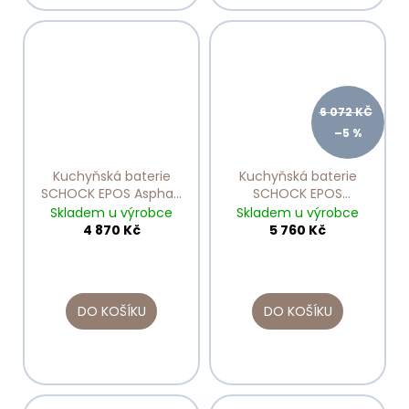
6 072 KČ
–5 %
Kuchyňská baterie
Kuchyňská baterie
SCHOCK EPOS Asphalt
SCHOCK EPOS
540000
ASPHALT 540120
Skladem u výrobce
Skladem u výrobce
4 870 Kč
5 760 Kč
DO KOŠÍKU
DO KOŠÍKU