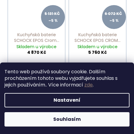
5 131 KČ
6 072 KČ
–5 %
–5 %
Kuchyňská baterie
Kuchyňská baterie
SCHOCK EPOS Croma
SCHOCK EPOS CROMA
540000
540120
Skladem u výrobce
Skladem u výrobce
4 870 Kč
5 760 Kč
Tento web používá soubory cookie. Dalším
procházením tohoto webu vyjadřujete souhlas s
DO KOŠÍKU
DO KOŠÍKU
jejich používáním.. Více informací
zde
.
Nastavení
Souhlasím