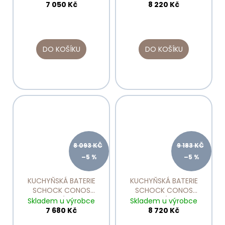
529005
529125
7 050 Kč
8 220 Kč
DO KOŠÍKU
DO KOŠÍKU
8 093 KČ
9 183 KČ
–5 %
–5 %
KUCHYŇSKÁ BATERIE
KUCHYŇSKÁ BATERIE
SCHOCK CONOS
SCHOCK CONOS
NEREZOVÝ VZHLED
NEREZOVÝ VZHLED
Skladem u výrobce
Skladem u výrobce
528000
528120
7 680 Kč
8 720 Kč