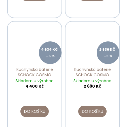
4 634 KČ
2 836 KČ
–5 %
–5 %
Kuchyňská baterie
Kuchyňská baterie
SCHOCK COSMO
SCHOCK COSMO
CROMA 525122
chrom 525001
Skladem u výrobce
Skladem u výrobce
4 400 Kč
2 690 Kč
DO KOŠÍKU
DO KOŠÍKU