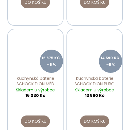
DO KOŠÍKU
DO KOŠÍKU
16 875 KČ
14 590 KČ
–5 %
–5 %
Kuchyňská baterie
Kuchyňská baterie
SCHOCK DION MĚĎ
SCHOCK DION PURO
Brushed 510000
510000
Skladem u výrobce
Skladem u výrobce
16 030 Kč
13 860 Kč
DO KOŠÍKU
DO KOŠÍKU