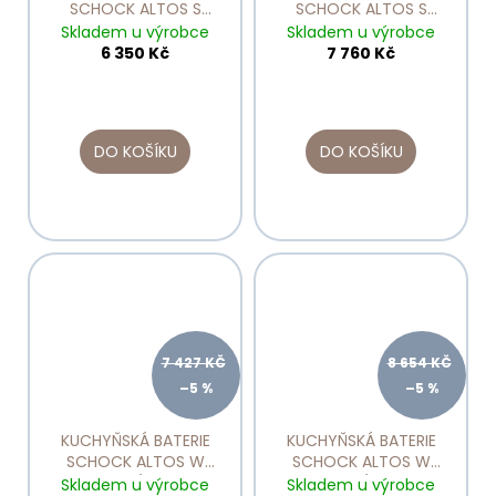
SCHOCK ALTOS S
SCHOCK ALTOS S
PURO 530000
PURO 530120
Skladem u výrobce
Skladem u výrobce
6 350 Kč
7 760 Kč
DO KOŠÍKU
DO KOŠÍKU
7 427 KČ
8 654 KČ
–5 %
–5 %
KUCHYŇSKÁ BATERIE
KUCHYŇSKÁ BATERIE
SCHOCK ALTOS W
SCHOCK ALTOS W
NEREZOVÝ VZHLED
NEREZOVÝ VZHLED
Skladem u výrobce
Skladem u výrobce