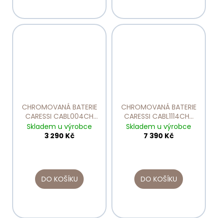
CHROMOVANÁ BATERIE
CHROMOVANÁ BATERIE
CARESSI CABL004CH
CARESSI CABL1114CHU
tlaková
tlaková s výsuvnou
Skladem u výrobce
Skladem u výrobce
sprchou
3 290 Kč
7 390 Kč
DO KOŠÍKU
DO KOŠÍKU