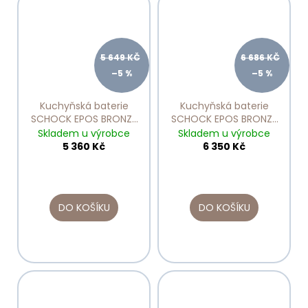
5 649 KČ
6 686 KČ
–5 %
–5 %
Kuchyňská baterie
Kuchyňská baterie
SCHOCK EPOS BRONZE
SCHOCK EPOS BRONZE
540027 celobarevná
540127 celobarevná
Skladem u výrobce
Skladem u výrobce
5 360 Kč
6 350 Kč
DO KOŠÍKU
DO KOŠÍKU