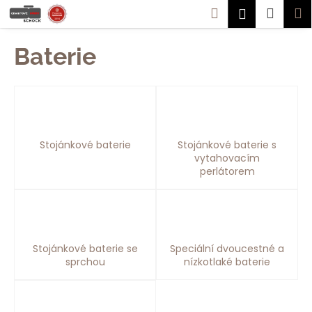
K
Přejít
Hledat
Náku
M
Přihlášen
na
o
obsah
Zpět
Zpět
košík
š
Baterie
í
C
k
o
p
o
Stojánkové baterie
Stojánkové baterie s
t
vytahovacím
ř
perlátorem
e
b
u
j
Stojánkové baterie se
Speciální dvoucestné a
e
sprchou
nízkotlaké baterie
t
e
n