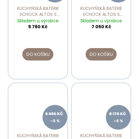
KUCHYŃSKÁ BATERIE
KUCHYŇSKÁ BATERIE
SCHOCK ALTOS S
SCHOCK ALTOS S
NEREZOVÝ VZHLED
NEREZOVÝ VZHLED
Skladem u výrobce
Skladem u výrobce
530000
530120
5 760 Kč
7 050 Kč
DO KOŠÍKU
DO KOŠÍKU
6 686 KČ
8 178 KČ
–5 %
–5 %
KUCHYŃSKÁ BATERIE
KUCHYŇSKÁ BATERIE