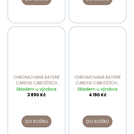
CHROMOVANÁ BATERIE
CHROMOVANÁ BATERIE
CARESSI CABL003CH
CARESSI CABL003CHU
tlaková
tlaková s výsuvnou
Skladem u výrobce
Skladem u výrobce
sprchou
3 890 Kč
4 190 Kč
DO KOŠÍKU
DO KOŠÍKU