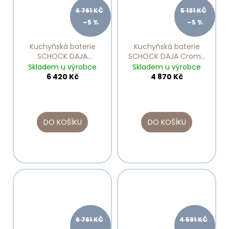
6 761 KČ
5 131 KČ
–5 %
–5 %
Kuchyňská baterie
Kuchyňská baterie
SCHOCK DAJA
SCHOCK DAJA Croma
ASPHALT 522120
522000
Skladem u výrobce
Skladem u výrobce
6 420 Kč
4 870 Kč
DO KOŠÍKU
DO KOŠÍKU
6 761 KČ
4 591 KČ