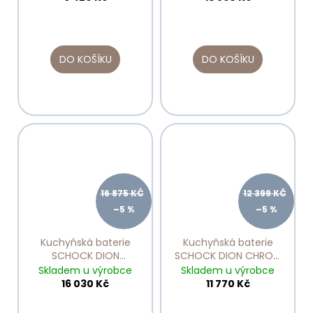
DO KOŠÍKU
DO KOŠÍKU
16 875 KČ
12 399 KČ
–5 %
–5 %
Kuchyňská baterie
Kuchyňská baterie
SCHOCK DION
SCHOCK DION CHROM
Gunmetal Brushed
510000
Skladem u výrobce
Skladem u výrobce
510000
16 030 Kč
11 770 Kč