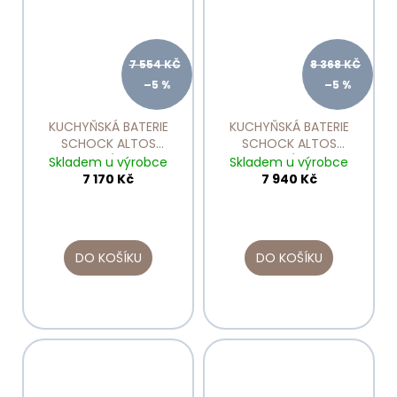
7 554 KČ
8 368 KČ
–5 %
–5 %
KUCHYŇSKÁ BATERIE
KUCHYŇSKÁ BATERIE
SCHOCK ALTOS
SCHOCK ALTOS
NEREZOVÝ VZHLED
NEREZOVÝ VZHLED
Skladem u výrobce
Skladem u výrobce
529000
529120
7 170 Kč
7 940 Kč
DO KOŠÍKU
DO KOŠÍKU