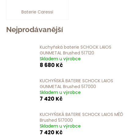
a
Baterie Caressi
j
í
Nejprodávanější
t
?
Kuchyňská baterie SCHOCK LAIOS
GUNMETAL Brushed 517120
Skladem u výrobce
8 680 Kč
HLEDAT
KUCHYŇSKÁ BATERIE SCHOCK LAIOS
GUNMETAL Brushed 517000
Skladem u výrobce
7 420 Kč
D
o
p
KUCHYŇSKÁ BATERIE SCHOCK LAIOS MĚĎ
o
Brushed 517000
Skladem u výrobce
r
7 420 Kč
u