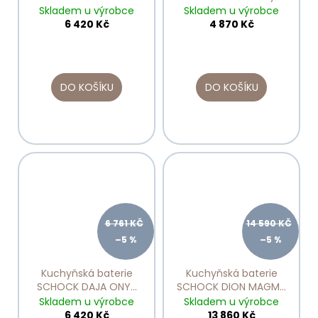
522120
522000
Skladem u výrobce
Skladem u výrobce
6 420 Kč
4 870 Kč
DO KOŠÍKU
DO KOŠÍKU
6 761 KČ
14 590 KČ
–5 %
–5 %
Kuchyňská baterie
Kuchyňská baterie
SCHOCK DAJA ONYX
SCHOCK DION MAGMA
522120
510000
Skladem u výrobce
Skladem u výrobce
6 420 Kč
13 860 Kč