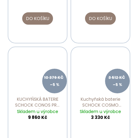
DO KOŠÍKU
DO KOŠÍKU
10 379 KČ
3 512 KČ
–5 %
–5 %
KUCHYŇSKÁ BATERIE
Kuchyňská baterie
SCHOCK CONOS PRO
SCHOCK COSMO
NEREZOVÝ VZHLED
ASPHALT 525001
Skladem u výrobce
Skladem u výrobce
528006
9 860 Kč
3 330 Kč