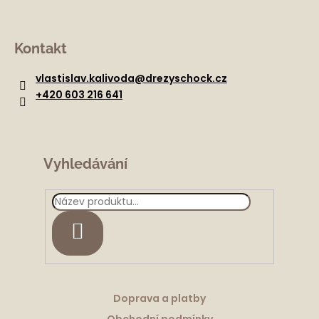
Z
á
Kontakt
p
a
vlastislav.kalivoda
@
drezyschock.cz
t
+420 603 216 641
í
Vyhledávání
HLEDAT
Doprava a platby
Obchodní podmínky