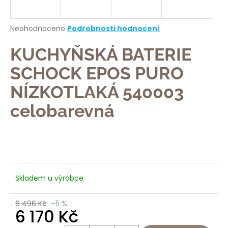
a
j
Průměrné
Neohodnoceno
Podrobnosti hodnocení
í
hodnocení
produktu
KUCHYŇSKÁ BATERIE
t
je
?
0,0
SCHOCK EPOS PURO
z
5
NÍZKOTLAKÁ 540003
hvězdiček.
celobarevná
HLEDAT
D
o
Skladem u výrobce
p
o
6 496 Kč
–5 %
6 170 Kč
r
u