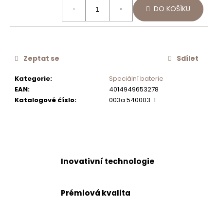
Měrná
č
DO KOŠÍKU
cena:
u
j
e
m
Zeptat se
Sdílet
e
Kategorie
:
Speciální baterie
MONTÁŽNÍ
EAN
:
4014949653278
SADA
Katalogové číslo
:
003a 540003-1
PRO
DÁVKOVAČ
SAMO
628705
EDM/CHR
500
Kč
Inovativní technologie
Prémiová kvalita