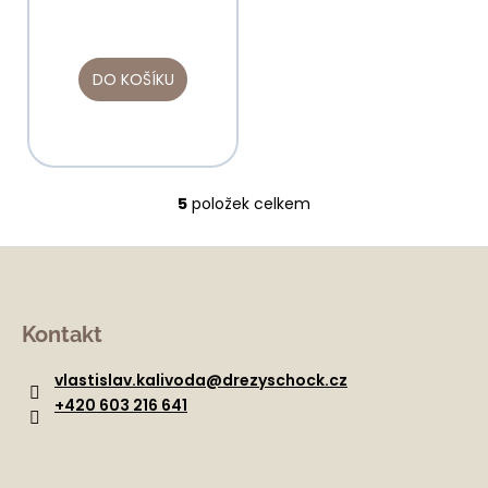
DO KOŠÍKU
5
položek celkem
O
v
l
á
Z
d
á
Kontakt
a
p
c
a
vlastislav.kalivoda
@
drezyschock.cz
í
t
p
+420 603 216 641
r
í
v
k