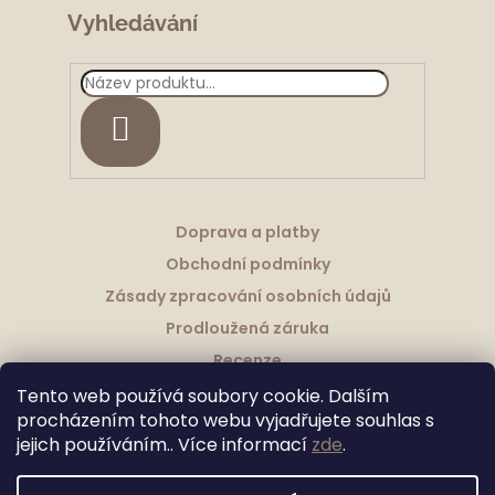
y
Vyhledávání
v
ý
p
i
HLEDAT
s
u
Doprava a platby
Obchodní podmínky
Zásady zpracování osobních údajů
Prodloužená záruka
Recenze
Tento web používá soubory cookie. Dalším
procházením tohoto webu vyjadřujete souhlas s
jejich používáním.. Více informací
zde
.
Vytvořil Shoptet