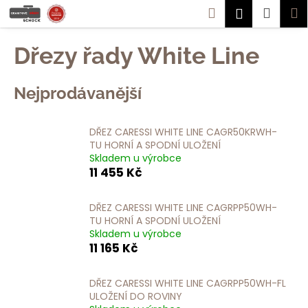
K
Přejít
Hledat
Náku
M
Přihlášen
na
o
obsah
Zpět
Zpět
košík
š
Dřezy řady White Line
í
C
k
Nejprodávanější
o
p
o
DŘEZ CARESSI WHITE LINE CAGR50KRWH-
t
TU HORNÍ A SPODNÍ ULOŽENÍ
Skladem u výrobce
ř
11 455 Kč
e
b
DŘEZ CARESSI WHITE LINE CAGRPP50WH-
u
TU HORNÍ A SPODNÍ ULOŽENÍ
j
Skladem u výrobce
11 165 Kč
e
t
DŘEZ CARESSI WHITE LINE CAGRPP50WH-FL
e
ULOŽENÍ DO ROVINY
n