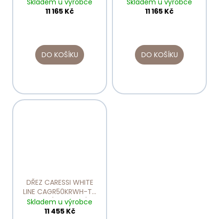
ULOŽENÍ DO ROVINY
HORNÍ A SPODNÍ
Skladem u výrobce
Skladem u výrobce
ULOŽENÍ
11 165 Kč
11 165 Kč
DO KOŠÍKU
DO KOŠÍKU
DŘEZ CARESSI WHITE
LINE CAGR50KRWH-TU
HORNÍ A SPODNÍ
Skladem u výrobce
ULOŽENÍ
11 455 Kč