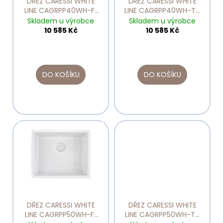
DŘEZ CARESSI WHITE
DŘEZ CARESSI WHITE
č
o
LINE CAGRPP40WH-FL
LINE CAGRPP40WH-TU
u
ULOŽENÍ DO ROVINY
HORNÍ A SPODNÍ
d
Skladem u výrobce
Skladem u výrobce
j
ULOŽENÍ
10 585 Kč
10 585 Kč
u
e
k
m
t
e
ů
DO KOŠÍKU
DO KOŠÍKU
NÁHRADNÍ
PLASTOVÁ
LAHVIČKA
K
DÁVKOVAČI
PUCK
628712
350
Kč
DŘEZ CARESSI WHITE
DŘEZ CARESSI WHITE
LINE CAGRPP50WH-FL
LINE CAGRPP50WH-TU