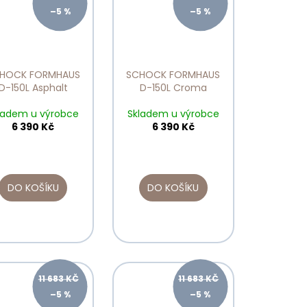
–5 %
–5 %
HOCK FORMHAUS
SCHOCK FORMHAUS
D-150L Asphalt
D-150L Croma
ladem u výrobce
Skladem u výrobce
6 390 Kč
6 390 Kč
DO KOŠÍKU
DO KOŠÍKU
11 683 KČ
11 683 KČ
–5 %
–5 %