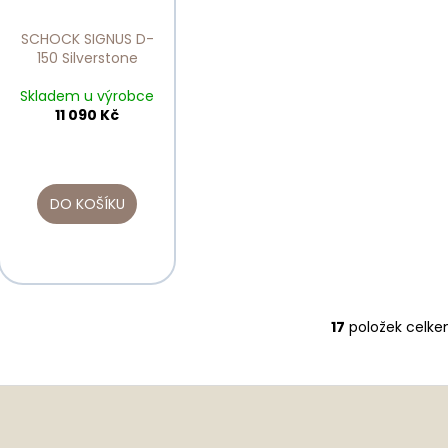
SCHOCK SIGNUS D-
150 Silverstone
Skladem u výrobce
11 090 Kč
DO KOŠÍKU
17
položek celk
O
v
l
á
d
a