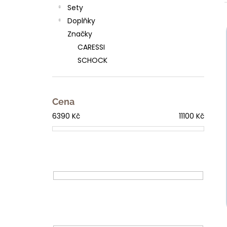
l
Sety
Doplňky
Značky
í
CARESSI
i
SCHOCK
Cena
6390
Kč
11100
Kč