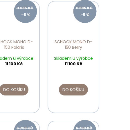
11 685 KČ
11 685 KČ
–5 %
–5 %
CHOCK MONO D-
SCHOCK MONO D-
150 Polaris
150 Berry
ladem u výrobce
Skladem u výrobce
11 100 Kč
11 100 Kč
DO KOŠÍKU
DO KOŠÍKU
6 733 KČ
6 733 KČ