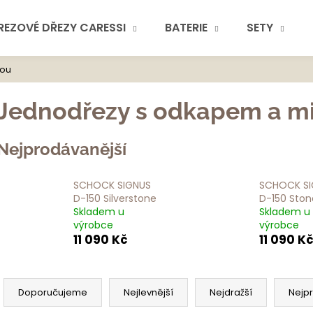
REZOVÉ DŘEZY CARESSI
BATERIE
SETY
kou
Co potřebuje
Jednodřezy s odkapem a m
Nejprodávanější
SCHOCK SIGNUS
SCHOCK SI
Doporuč
D-150 Silverstone
D-150 Ston
Skladem u
Skladem u
výrobce
výrobce
11 090 Kč
11 090 K
Ř
a
Doporučujeme
Nejlevnější
Nejdražší
Nejp
z