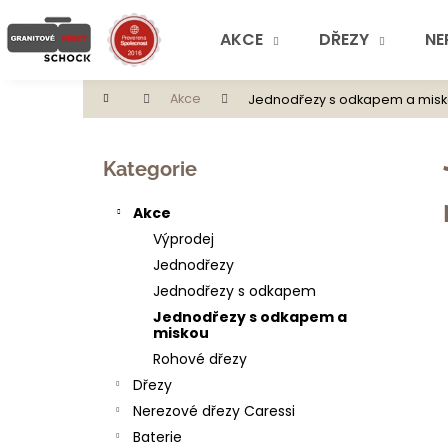
K
Přejít
na
o
AKCE
DŘEZY
NE
obsah
Zpět
Zpět
š
do
do
í
Domů
Akce
Jednodřezy s odkapem a mis
obchodu
obchodu
k
P
o
Přeskočit
Kategorie
s
kategorie
t
Akce
r
Výprodej
a
Jednodřezy
n
Jednodřezy s odkapem
n
Jednodřezy s odkapem a
í
miskou
p
Rohové dřezy
a
Dřezy
n
Nerezové dřezy Caressi
e
Baterie