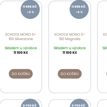
11 685 KČ
11 685 KČ
–5 %
–5 %
SCHOCK MONO D-
SCHOCK MONO D-
S
150 Silverstone
150 Magnolia
Skladem u výrobce
Skladem u výrobce
Sk
11 100 Kč
11 100 Kč
DO KOŠÍKU
DO KOŠÍKU
6 733 KČ
6 733 KČ