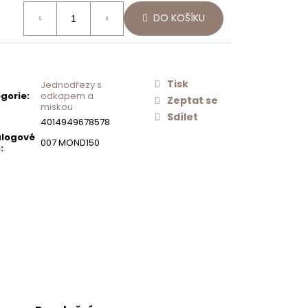
ná
Í
SET 05-5
Následující
DO KOŠÍKU
:
O
DŘEZ
AČ
SCHOCK
MONO D-
100S +
BATERIE SC-
510 BAREVNÁ
Tisk
Jednodřezy s
554120
gorie
:
odkapem a
Zeptat se
miskou
15 310 Kč
Sdílet
Původně:
16
4014949678578
125 Kč
logové
007 MOND150
o
: