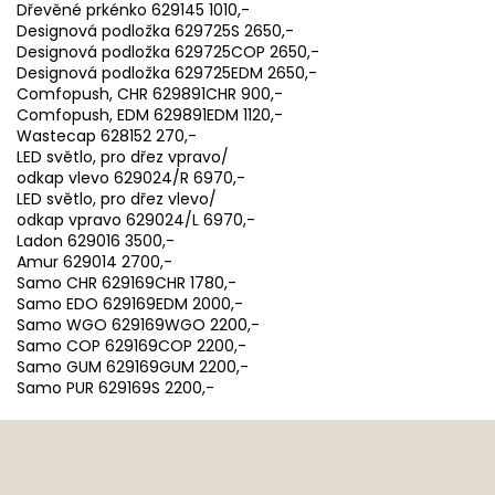
Dřevěné prkénko 629145 1010,-
Designová podložka 629725S 2650,-
Designová podložka 629725COP 2650,-
Designová podložka 629725EDM 2650,-
Comfopush, CHR 629891CHR 900,-
Comfopush, EDM 629891EDM 1120,-
Wastecap 628152 270,-
LED světlo, pro dřez vpravo/
odkap vlevo 629024/R 6970,-
LED světlo, pro dřez vlevo/
odkap vpravo 629024/L 6970,-
Ladon 629016 3500,-
Amur 629014 2700,-
Samo CHR 629169CHR 1780,-
Samo EDO 629169EDM 2000,-
Samo WGO 629169WGO 2200,-
Samo COP 629169COP 2200,-
Samo GUM 629169GUM 2200,-
Samo PUR 629169S 2200,-