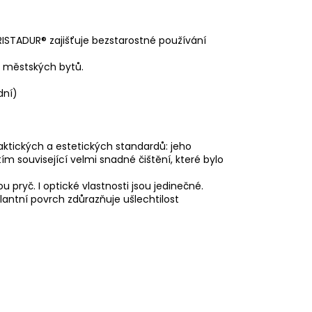
RISTADUR® zajišťuje bezstarostné používání
ě městských bytů.
dní)
tických a estetických standardů: jeho
m související velmi snadné čištění, které bylo
pryč. I optické vlastnosti jsou jedinečné.
lantní povrch zdůrazňuje ušlechtilost