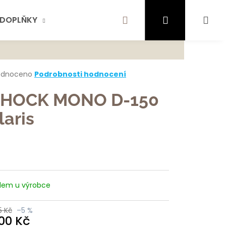
Hledat
Přihlášení
Ná
DOPLŇKY
AKTUALITY
SCHOCK
KONTA
te najít?
koš
rné
odnoceno
Podrobnosti hodnocení
cení
ktu
HOCK MONO D-150
HLEDAT
laris
ček.
ujeme
dem u výrobce
5 Kč
–5 %
100 Kč