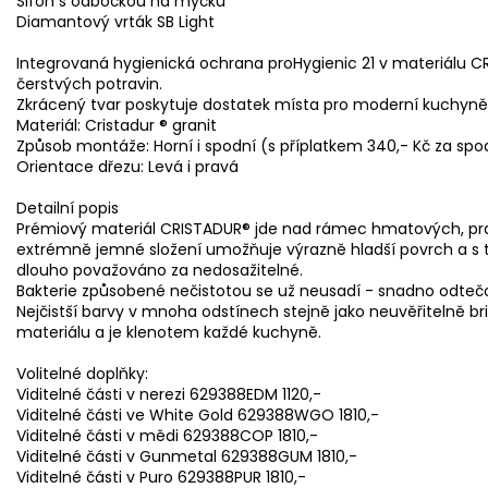
Sifon s odbočkou na myčku
Diamantový vrták SB Light
Integrovaná hygienická ochrana proHygienic 21 v materiálu C
čerstvých potravin.
Zkrácený tvar poskytuje dostatek místa pro moderní kuchyn
Materiál: Cristadur ® granit
Způsob montáže: Horní i spodní (s příplatkem 340,- Kč za spo
Orientace dřezu: Levá i pravá
Detailní popis
Prémiový materiál CRISTADUR® jde nad rámec hmatových, prak
extrémně jemné složení umožňuje výrazně hladší povrch a s tí
dlouho považováno za nedosažitelné.
Bakterie způsobené nečistotou se už neusadí - snadno odtečou 
Nejčistší barvy v mnoha odstínech stejně jako neuvěřitelně bri
materiálu a je klenotem každé kuchyně.
Volitelné doplňky:
Viditelné části v nerezi 629388EDM 1120,-
Viditelné části ve White Gold 629388WGO 1810,-
Viditelné části v mědi 629388COP 1810,-
Viditelné části v Gunmetal 629388GUM 1810,-
Viditelné části v Puro 629388PUR 1810,-