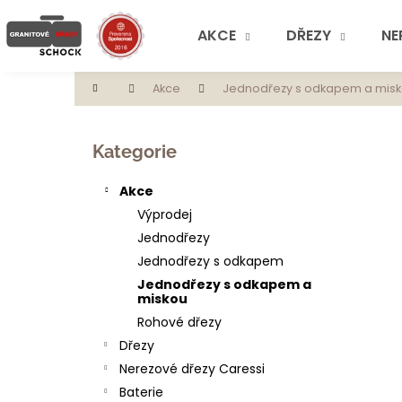
K
Přejít
na
o
AKCE
DŘEZY
NE
obsah
Zpět
Zpět
š
do
do
í
Domů
Akce
Jednodřezy s odkapem a mis
obchodu
obchodu
k
P
o
Přeskočit
Kategorie
s
kategorie
t
Akce
r
Výprodej
a
Jednodřezy
n
Jednodřezy s odkapem
n
Jednodřezy s odkapem a
í
miskou
p
Rohové dřezy
a
Dřezy
n
Nerezové dřezy Caressi
e
Baterie