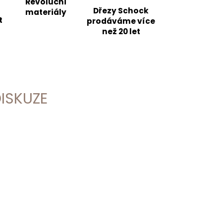
Revoluční
Dřezy Schock
materiály
t
prodáváme více
než 20 let
ISKUZE