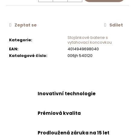
č
u
j
e
Zeptat se
Sdílet
m
e
Stojánkové baterie s
Kategorie
:
vytahovací koncovkou
EAN
:
4014949698040
OTOČNÝ
Katalogové číslo
:
006jh 540120
KNOFLÍK
EXCENTRU
NOVÝ
629892S
400
Kč
Inovativní technologie
Prémiová kvalita
Prodloužená záruka na 15 let