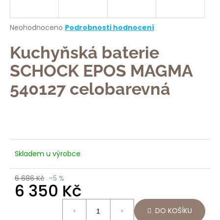
a
j
Průměrné
Neohodnoceno
Podrobnosti hodnocení
í
hodnocení
produktu
Kuchyňská baterie
t
je
?
0,0
SCHOCK EPOS MAGMA
z
5
540127 celobarevná
hvězdiček.
HLEDAT
Skladem u výrobce
D
o
6 686 Kč
–5 %
p
6 350 Kč
o
Měrná
r
DO KOŠÍKU
cena:
u