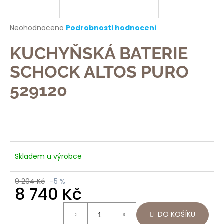
a
j
Průměrné
Neohodnoceno
Podrobnosti hodnocení
í
hodnocení
produktu
KUCHYŇSKÁ BATERIE
t
je
?
0,0
SCHOCK ALTOS PURO
z
5
529120
hvězdiček.
HLEDAT
Skladem u výrobce
D
o
9 204 Kč
–5 %
p
8 740 Kč
o
Měrná
r
DO KOŠÍKU
cena:
u