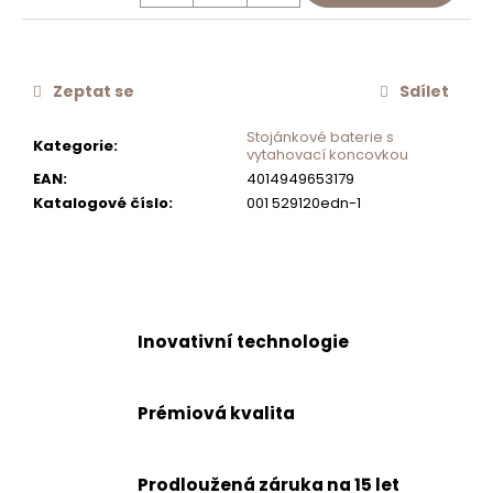
č
u
j
e
Zeptat se
Sdílet
m
e
Stojánkové baterie s
Kategorie
:
vytahovací koncovkou
EAN
:
4014949653179
SCHOCK
Katalogové číslo
:
001 529120edn-1
FILTR
PEVNÝCH
ČÁSTIC
SF
100
2KS
629883
Inovativní technologie
539
Kč
Prémiová kvalita
Prodloužená záruka na 15 let