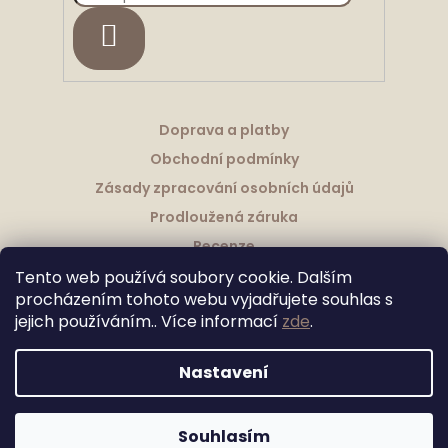
HLEDAT
Doprava a platby
Obchodní podmínky
Zásady zpracování osobních údajů
Prodloužená záruka
Recenze
Tento web používá soubory cookie. Dalším
procházením tohoto webu vyjadřujete souhlas s
jejich používáním.. Více informací
zde
.
Vytvořil Shoptet
Nastavení
Upravila Shopea.cz
Copyright 2026
Granitové Dřezy Schock
. Všechna práva
Souhlasím
vyhrazena.