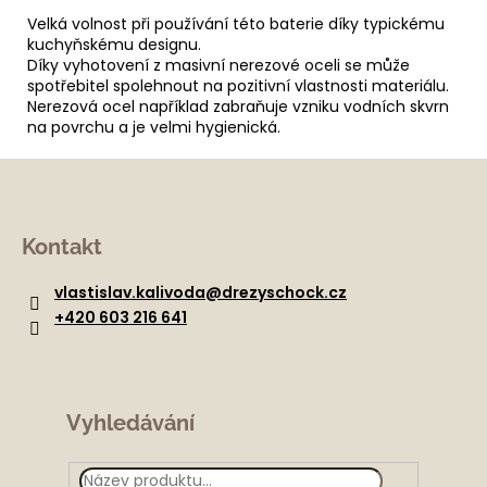
Velká volnost při používání této baterie díky typickému
kuchyňskému designu.
Díky vyhotovení z masivní nerezové oceli se může
spotřebitel spolehnout na pozitivní vlastnosti materiálu.
Nerezová ocel například zabraňuje vzniku vodních skvrn
na povrchu a je velmi hygienická.
Z
á
Kontakt
p
a
vlastislav.kalivoda
@
drezyschock.cz
t
+420 603 216 641
í
Vyhledávání