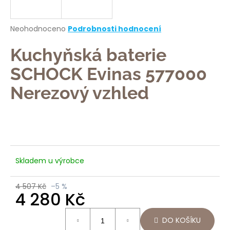
a
j
Průměrné
Neohodnoceno
Podrobnosti hodnocení
í
hodnocení
produktu
Kuchyňská baterie
t
je
?
0,0
SCHOCK Evinas 577000
z
5
Nerezový vzhled
hvězdiček.
HLEDAT
Skladem u výrobce
D
o
4 507 Kč
–5 %
p
4 280 Kč
o
Měrná
r
DO KOŠÍKU
cena:
u