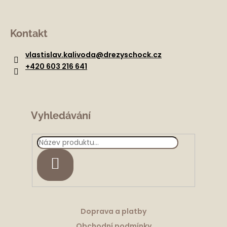
Z
á
Kontakt
p
a
vlastislav.kalivoda
@
drezyschock.cz
t
+420 603 216 641
í
Vyhledávání
HLEDAT
Doprava a platby
Obchodní podmínky