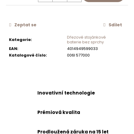
č
u
j
e
Zeptat se
Sdílet
m
e
Dřezové stojánkové
Kategorie
:
baterie bez sprchy
EAN
:
4014949599033
NEREZOVÉ
Katalogové číslo
:
006l 577000
SÍTKO
CA50519Z
550
Kč
Inovativní technologie
Prémiová kvalita
Prodloužená záruka na 15 let