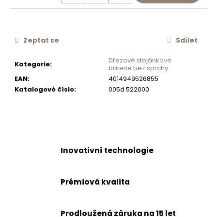
č
u
j
e
Zeptat se
Sdílet
m
e
Dřezové stojánkové
Kategorie
:
baterie bez sprchy
EAN
:
4014949526855
SCHOCK
Katalogové číslo
:
005d 522000
FILTR
PEVNÝCH
ČÁSTIC
SF
100
2KS
629883
Inovativní technologie
539
Kč
Prémiová kvalita
Prodloužená záruka na 15 let