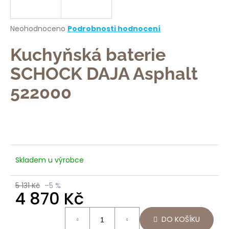
a
j
Průměrné
Neohodnoceno
Podrobnosti hodnocení
í
hodnocení
produktu
Kuchyňská baterie
t
je
?
0,0
SCHOCK DAJA Asphalt
z
5
522000
hvězdiček.
HLEDAT
Skladem u výrobce
D
o
5 131 Kč
–5 %
p
4 870 Kč
o
Měrná
r
DO KOŠÍKU
cena:
u