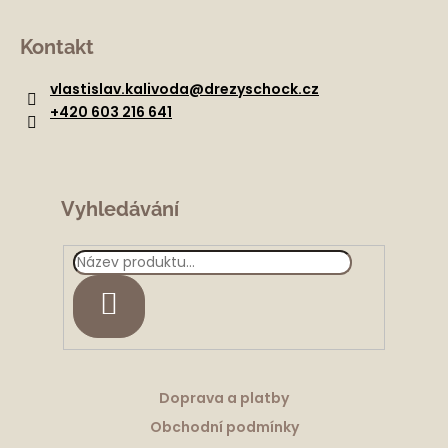
Z
á
Kontakt
p
a
vlastislav.kalivoda
@
drezyschock.cz
t
+420 603 216 641
í
Vyhledávání
HLEDAT
Doprava a platby
Obchodní podmínky