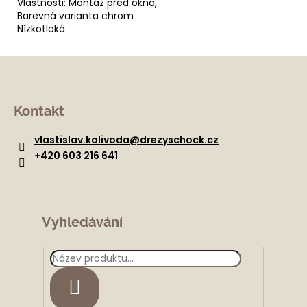
Vlastnosti: Montáž před okno,
Barevná varianta chrom
Nízkotlaká
Z
á
Kontakt
p
a
vlastislav.kalivoda
@
drezyschock.cz
t
+420 603 216 641
í
Vyhledávání
HLEDAT