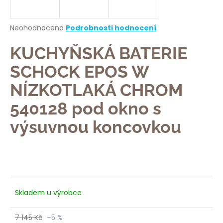
a
j
Průměrné
Neohodnoceno
Podrobnosti hodnocení
í
hodnocení
produktu
KUCHYŇSKÁ BATERIE
t
je
?
0,0
SCHOCK EPOS W
z
5
NÍZKOTLAKÁ CHROM
hvězdiček.
540128 pod okno s
HLEDAT
výsuvnou koncovkou
D
o
p
Skladem u výrobce
o
r
7 145 Kč
–5 %
u