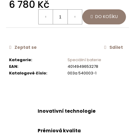
6 780 Kč
č
u
Měrná
DO KOŠÍKU
j
cena:
e
m
e
Zeptat se
Sdílet
KOMPLETNÍ
VYPOUŠTĚCÍ
Kategorie
:
Speciální baterie
SADA
EAN
:
4014949653278
VČETNĚ
Katalogové číslo
:
003a 540003-1
EXCENTRU
1
590
Kč
Inovativní technologie
Prémiová kvalita