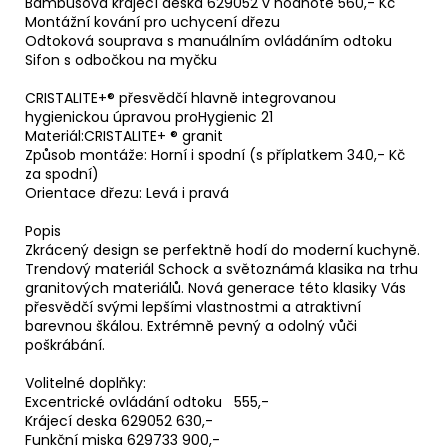
Bambusová krájecí deska 629052 v hodnotě 560,- Kč
Montážní kování pro uchycení dřezu
Odtoková souprava s manuálním ovládáním odtoku
Sifon s odbočkou na myčku
CRISTALITE+® přesvědčí hlavně integrovanou
hygienickou úpravou proHygienic 21
Materiál:CRISTALITE+ ® granit
Způsob montáže: Horní i spodní (s příplatkem 340,- Kč
za spodní)
Orientace dřezu: Levá i pravá
Popis
Zkrácený design se perfektně hodí do moderní kuchyně.
Trendový materiál Schock a světoznámá klasika na trhu
granitových materiálů. Nová generace této klasiky Vás
přesvědčí svými lepšími vlastnostmi a atraktivní
barevnou škálou. Extrémně pevný a odolný vůči
poškrábání.
Volitelné doplňky:
Excentrické ovládání odtoku 555,-
Krájecí deska 629052 630,-
Funkční miska 629733 900,-