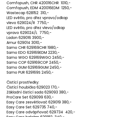
Comfopush, CHR 420016CHR 1010,-
Comfopush, EDM 420016EDM 1250,-
Wastecap 628152 310,-
LED světlo, pro dřez vpravo/odkap
vlevo 629024/R 7750,-
LED světlo, pro dřez vlevo/odkap
vpravo 629024/L 7750,-
Ladon 629016 3900,-
Amur 629014 3010,-
Samo CHR 629169CHR 1980,-
Samo EDO 629169EDM 2230,-
Samo WGO 629169WGO 2450,-
Samo COP 629169COP 2450,-
Samo GUM 629169GUM 2450,-
Samo PUR 629169S 2450,-
Čistící prostředky:
Čistící houbička 629023 170,-
Základní čistící sada 629093 380,-
ProCare Set 629099 630,-
Easy Care zesvětlovač 629019 380,-
Easy Care Set 629735 740,-
Easy Care odvápňovač 629734 420,-
Easy Care balzám 629182 340,-