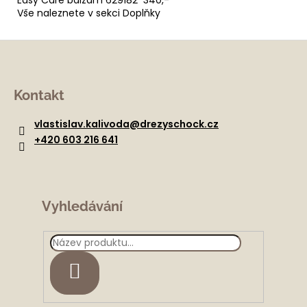
Vše naleznete v sekci Doplňky
Z
á
Kontakt
p
a
vlastislav.kalivoda
@
drezyschock.cz
t
+420 603 216 641
í
Vyhledávání
HLEDAT