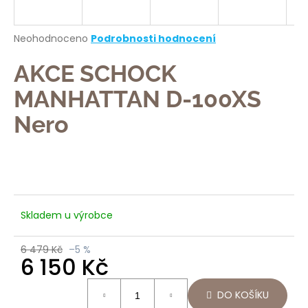
a
j
Průměrné
Neohodnoceno
Podrobnosti hodnocení
í
hodnocení
produktu
AKCE SCHOCK
t
je
?
0,0
MANHATTAN D-100XS
z
5
Nero
hvězdiček.
HLEDAT
Skladem u výrobce
D
o
6 479 Kč
–5 %
p
6 150 Kč
o
Měrná
r
DO KOŠÍKU
cena:
u