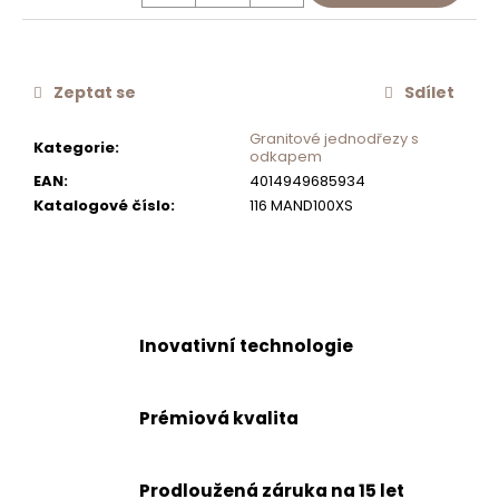
č
u
j
e
Zeptat se
Sdílet
m
e
Granitové jednodřezy s
Kategorie
:
odkapem
EAN
:
4014949685934
SCHOCK
Katalogové číslo
:
116 MAND100XS
OTOČNÉ
OVLÁDÁNÍ
EXCENTRU
350
Kč
Inovativní technologie
Prémiová kvalita
Prodloužená záruka na 15 let