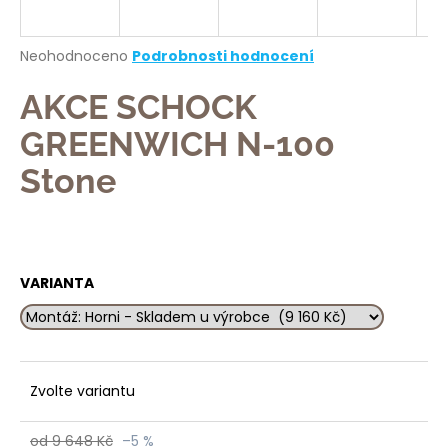
a
j
Průměrné
Neohodnoceno
Podrobnosti hodnocení
í
hodnocení
produktu
AKCE SCHOCK
t
je
?
0,0
GREENWICH N-100
z
5
Stone
hvězdiček.
HLEDAT
VARIANTA
D
o
p
Zvolte variantu
o
r
u
od 9 648 Kč
–5 %