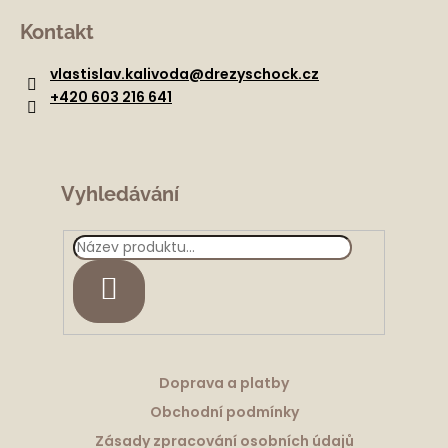
á
Kontakt
p
a
vlastislav.kalivoda
@
drezyschock.cz
t
+420 603 216 641
í
Vyhledávání
HLEDAT
Doprava a platby
Obchodní podmínky
Zásady zpracování osobních údajů