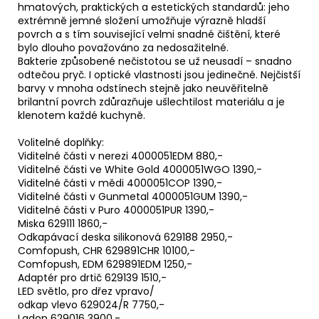
hmatových, praktických a estetických standardů: jeho
extrémně jemné složení umožňuje výrazně hladší
povrch a s tím související velmi snadné čištění, které
bylo dlouho považováno za nedosažitelné.
Bakterie způsobené nečistotou se už neusadí – snadno
odtečou pryč. I optické vlastnosti jsou jedinečné. Nejčistší
barvy v mnoha odstínech stejně jako neuvěřitelně
brilantní povrch zdůrazňuje ušlechtilost materiálu a je
klenotem každé kuchyně.
Volitelné doplňky:
Viditelné části v nerezi 4000051EDM 880,-
Viditelné části ve White Gold 4000051WGO 1390,-
Viditelné části v mědi 4000051COP 1390,-
Viditelné části v Gunmetal 4000051GUM 1390,-
Viditelné části v Puro 4000051PUR 1390,-
Miska 629111 1860,-
Odkapávací deska silikonová 629188 2950,-
Comfopush, CHR 629891CHR 10100,-
Comfopush, EDM 629891EDM 1250,-
Adaptér pro drtič 629139 1510,-
LED světlo, pro dřez vpravo/
odkap vlevo 629024/R 7750,-
Ladon 629016 3900,-