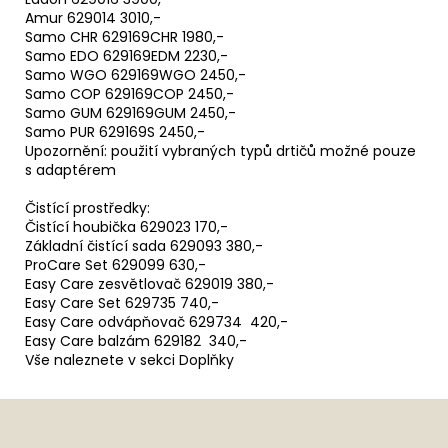
Amur 629014 3010,-
Samo CHR 629169CHR 1980,-
Samo EDO 629169EDM 2230,-
Samo WGO 629169WGO 2450,-
Samo COP 629169COP 2450,-
Samo GUM 629169GUM 2450,-
Samo PUR 629169S 2450,-
Upozornění: použití vybraných typů drtičů možné pouze
s adaptérem
Čistící prostředky:
Čistící houbička 629023 170,-
Základní čistící sada 629093 380,-
ProCare Set 629099 630,-
Easy Care zesvětlovač 629019 380,-
Easy Care Set 629735 740,-
Easy Care odvápňovač 629734 420,-
Easy Care balzám 629182 340,-
Vše naleznete v sekci Doplňky
Z