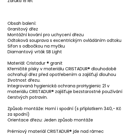
Záruka 15 let
Obsah balení:
Granitový dřez
Montážní kování pro uchycení dřezu
Odtoková souprava s excentrickým ovládáním odtoku
Sifon s odbočkou na myčku
Diamantový vrták SB Light
Materiál: Cristadur ® granit
Křemičité písky v materiálu CRISTADUR® dlouhodobě
ochraňují dřez před opotřebením a zajišťují dlouhou
životnost dřezu.
Integrovaná hygienická ochrana proHygienic 21 v
materiálu CRISTADUR® zajišťuje bezstarostné používání
čerstvých potravin.
Způsob montáže: Horní i spodní (s příplatkem 340,- Kč
za spodní)
Orientace dřezu: Jeden způsob montáže
Prémiový materiál CRISTADUR® jde nad rámec