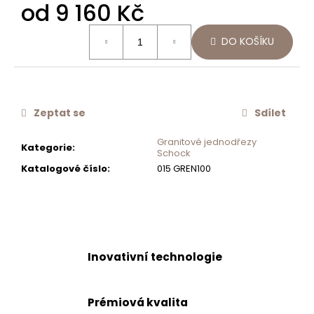
od
9 160 Kč
č
u
Měrná
j
DO KOŠÍKU
cena:
e
m
e
Zeptat se
Sdílet
MONTÁŽNÍ
SADA
Granitové jednodřezy
Kategorie
:
PRO
Schock
DÁVKOVAČ
Katalogové číslo
:
015 GREN100
SAMO
628705
EDM/CHR
500
Kč
Inovativní technologie
Prémiová kvalita