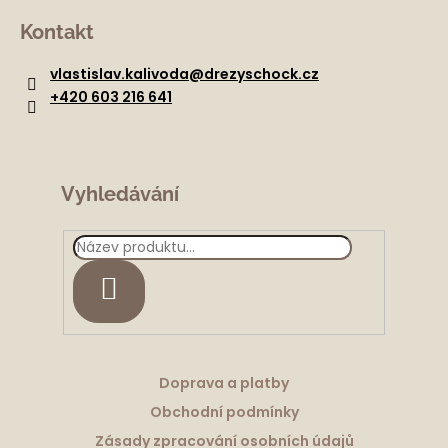
á
Kontakt
p
a
vlastislav.kalivoda
@
drezyschock.cz
t
+420 603 216 641
í
Vyhledávání
HLEDAT
Doprava a platby
Obchodní podmínky
Zásady zpracování osobních údajů