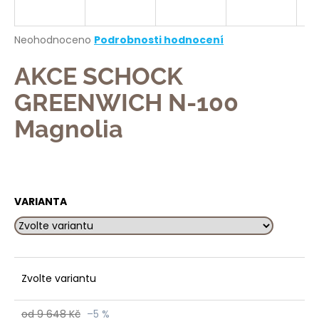
a
j
Průměrné
Neohodnoceno
Podrobnosti hodnocení
í
hodnocení
produktu
AKCE SCHOCK
t
je
?
0,0
GREENWICH N-100
z
5
Magnolia
hvězdiček.
HLEDAT
VARIANTA
D
o
p
Zvolte variantu
o
r
u
od 9 648 Kč
–5 %