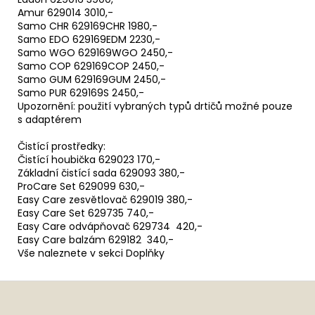
Amur 629014 3010,-
Samo CHR 629169CHR 1980,-
Samo EDO 629169EDM 2230,-
Samo WGO 629169WGO 2450,-
Samo COP 629169COP 2450,-
Samo GUM 629169GUM 2450,-
Samo PUR 629169S 2450,-
Upozornění: použití vybraných typů drtičů možné pouze
s adaptérem
Čistící prostředky:
Čistící houbička 629023 170,-
Základní čistící sada 629093 380,-
ProCare Set 629099 630,-
Easy Care zesvětlovač 629019 380,-
Easy Care Set 629735 740,-
Easy Care odvápňovač 629734 420,-
Easy Care balzám 629182 340,-
Vše naleznete v sekci Doplňky
Z