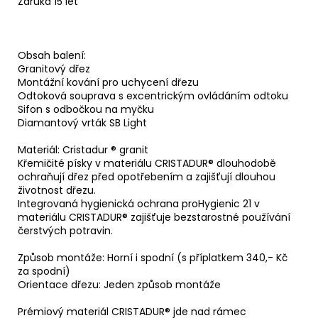
Záruka 15 let
Obsah balení:
Granitový dřez
Montážní kování pro uchycení dřezu
Odtoková souprava s excentrickým ovládáním odtoku
Sifon s odbočkou na myčku
Diamantový vrták SB Light
Materiál: Cristadur ® granit
Křemičité písky v materiálu CRISTADUR® dlouhodobě
ochraňují dřez před opotřebením a zajišťují dlouhou
životnost dřezu.
Integrovaná hygienická ochrana proHygienic 21 v
materiálu CRISTADUR® zajišťuje bezstarostné používání
čerstvých potravin.
Způsob montáže: Horní i spodní (s příplatkem 340,- Kč
za spodní)
Orientace dřezu: Jeden způsob montáže
Prémiový materiál CRISTADUR® jde nad rámec