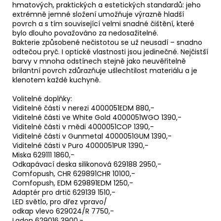
hmatových, praktických a estetických standardů: jeho
extrémně jemné složení umožňuje výrazně hladší
povrch a s tím související velmi snadné čištění, které
bylo dlouho považováno za nedosažitelné.
Bakterie způsobené nečistotou se už neusadí – snadno
odtečou pryč. I optické vlastnosti jsou jedinečné. Nejčistší
barvy v mnoha odstínech stejně jako neuvěřitelně
brilantní povrch zdůrazňuje ušlechtilost materiálu a je
klenotem každé kuchyně.
Volitelné doplňky:
Viditelné části v nerezi 4000051EDM 880,-
Viditelné části ve White Gold 4000051WGO 1390,-
Viditelné části v mědi 4000051COP 1390,-
Viditelné části v Gunmetal 4000051GUM 1390,-
Viditelné části v Puro 4000051PUR 1390,-
Miska 629111 1860,-
Odkapávací deska silikonová 629188 2950,-
Comfopush, CHR 629891CHR 10100,-
Comfopush, EDM 629891EDM 1250,-
Adaptér pro drtič 629139 1510,-
LED světlo, pro dřez vpravo/
odkap vlevo 629024/R 7750,-
Ladon 629016 3900,-