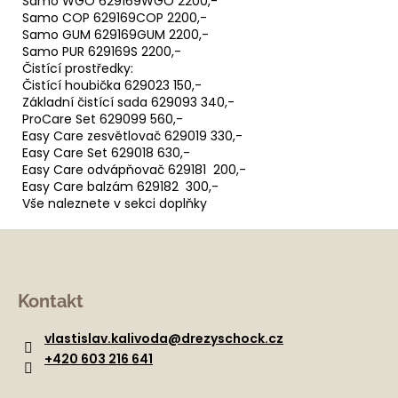
Samo WGO 629169WGO 2200,-
Samo COP 629169COP 2200,-
Samo GUM 629169GUM 2200,-
Samo PUR 629169S 2200,-
Čistící prostředky:
Čistící houbička 629023 150,-
Základní čistící sada 629093 340,-
ProCare Set 629099 560,-
Easy Care zesvětlovač 629019 330,-
Easy Care Set 629018 630,-
Easy Care odvápňovač 629181 200,-
Easy Care balzám 629182 300,-
Vše naleznete v sekci doplňky
Z
á
Kontakt
p
a
vlastislav.kalivoda
@
drezyschock.cz
t
+420 603 216 641
í