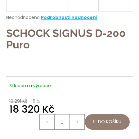
a
j
Průměrné
Neohodnoceno
Podrobnosti hodnocení
í
hodnocení
produktu
SCHOCK SIGNUS D-200
t
je
?
0,0
Puro
z
5
hvězdiček.
HLEDAT
Skladem u výrobce
19 291 Kč
–5 %
D
18 320 Kč
o
p
Měrná
DO KOŠÍKU
o
cena:
r
u