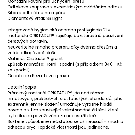
Montážní kování pro uchycení dřezu
Odtoková souprava s excentrickým ovládáním odtoku
Sifon s odbočkou na myčku
Diamantový vrták SB Light
Integrovaná hygienická ochrana proHygienic 21 v
materiálu CRISTADUR® zajišťuje bezstarostné používání
čerstvých potravin.
Neuvěřitelně mnoho prostoru díky dvěma dřezům a
velké odkapávací ploše.
Materiál: Cristadur ® granit
Způsob montáže: Horní i spodní (s příplatkem 340,- Kč
za spodní)
Orientace dřezu: Levá i pravá
Detailní popis
Prémiový materiál CRISTADUR® jde nad rámec
hmatových, praktických a estetických standardů: jeho
extrémně jemné složení umožňuje výrazně hladší
povrch a s tím související velmi snadné čištění, které
bylo dlouho považováno za nedosažitelné.
Bakterie způsobené nečistotou se už neusadí - snadno
odtečou pryč. I optické vlastnosti jsou jedinečné.