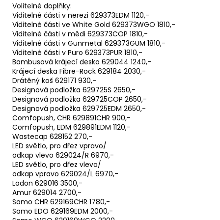
Volitelné doplňky:
Viditelné části v nerezi 629373EDM 1120,-
Viditelné části ve White Gold 629373WGO 1810,-
Viditelné části v mědi 629373COP 1810,-
Viditelné části v Gunmetal 629373GUM 1810,-
Viditelné části v Puro 629373PUR 1810,-
Bambusová krájecí deska 629044 1240,-
Krájecí deska Fibre-Rock 629184 2030,-
Drátěný koš 629171 930,-
Designová podložka 629725S 2650,-
Designová podložka 629725COP 2650,-
Designová podložka 629725EDM 2650,-
Comfopush, CHR 629891CHR 900,-
Comfopush, EDM 629891EDM 1120,-
Wastecap 628152 270,-
LED světlo, pro dřez vpravo/
odkap vlevo 629024/R 6970,-
LED světlo, pro dřez vlevo/
odkap vpravo 629024/L 6970,-
Ladon 629016 3500,-
Amur 629014 2700,-
Samo CHR 629169CHR 1780,-
Samo EDO 629169EDM 2000,-