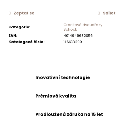
č
u
Zeptat se
Sdílet
j
e
Granitové dvoudřezy
Kategorie
:
m
Schock
e
EAN
:
4014949682056
Katalogové číslo
:
11 SIGD200
KOMPLETNÍ
VYPOUŠTĚCÍ
SADA
VČETNĚ
EXCENTRU
Inovativní technologie
1
590
Kč
Prémiová kvalita
Prodloužená záruka na 15 let