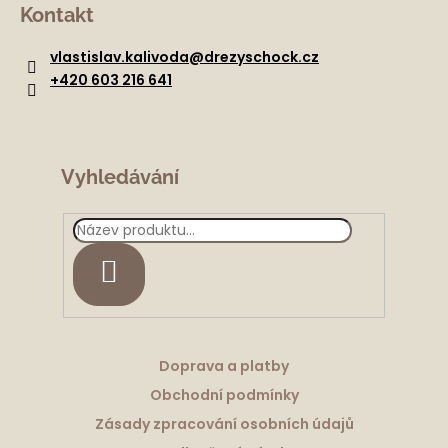
á
Kontakt
p
a
vlastislav.kalivoda
@
drezyschock.cz
t
+420 603 216 641
í
Vyhledávání
HLEDAT
Doprava a platby
Obchodní podmínky
Zásady zpracování osobních údajů