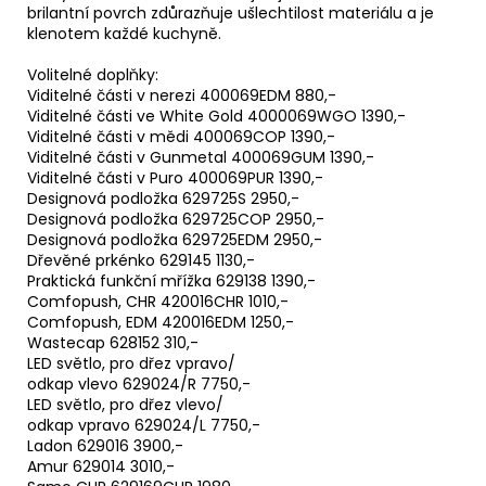
brilantní povrch zdůrazňuje ušlechtilost materiálu a je
klenotem každé kuchyně.
Volitelné doplňky:
Viditelné části v nerezi 400069EDM 880,-
Viditelné části ve White Gold 4000069WGO 1390,-
Viditelné části v mědi 400069COP 1390,-
Viditelné části v Gunmetal 400069GUM 1390,-
Viditelné části v Puro 400069PUR 1390,-
Designová podložka 629725S 2950,-
Designová podložka 629725COP 2950,-
Designová podložka 629725EDM 2950,-
Dřevěné prkénko 629145 1130,-
Praktická funkční mřížka 629138 1390,-
Comfopush, CHR 420016CHR 1010,-
Comfopush, EDM 420016EDM 1250,-
Wastecap 628152 310,-
LED světlo, pro dřez vpravo/
odkap vlevo 629024/R 7750,-
LED světlo, pro dřez vlevo/
odkap vpravo 629024/L 7750,-
Ladon 629016 3900,-
Amur 629014 3010,-