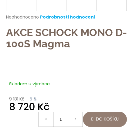
a
j
Průměrné
Neohodnoceno
Podrobnosti hodnocení
í
hodnocení
produktu
AKCE SCHOCK MONO D-
t
je
?
0,0
100S Magma
z
5
hvězdiček.
HLEDAT
Skladem u výrobce
9 181 Kč
–5 %
D
8 720 Kč
o
p
Měrná
DO KOŠÍKU
o
cena:
r
u