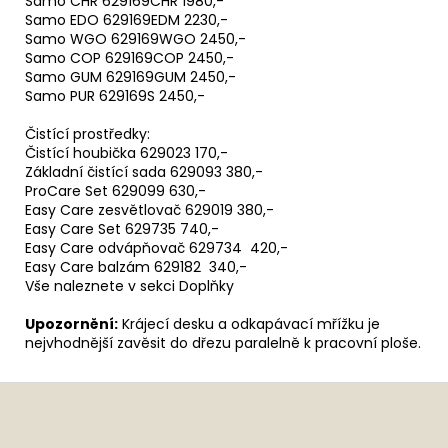
Samo CHR 629169CHR 1980,-
Samo EDO 629169EDM 2230,-
Samo WGO 629169WGO 2450,-
Samo COP 629169COP 2450,-
Samo GUM 629169GUM 2450,-
Samo PUR 629169S 2450,-
Čistící prostředky:
Čistící houbička 629023 170,-
Základní čistící sada 629093 380,-
ProCare Set 629099 630,-
Easy Care zesvětlovač 629019 380,-
Easy Care Set 629735 740,-
Easy Care odvápňovač 629734 420,-
Easy Care balzám 629182 340,-
Vše naleznete v sekci Doplňky
Upozornění:
Krájecí desku a odkapávací mřížku je
nejvhodnější zavěsit do dřezu paralelně k pracovní ploše.
Z