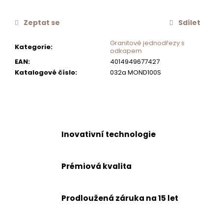
č
u
Zeptat se
Sdílet
j
e
Granitové jednodřezy s
Kategorie
:
m
odkapem
e
EAN
:
4014949677427
Katalogové číslo
:
032a MOND100S
NEREZOVÉ
SÍTKO
CA50519Z
550
Kč
Inovativní technologie
Prémiová kvalita
Prodloužená záruka na 15 let