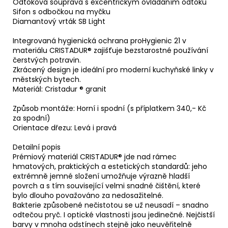
Odtoková souprava s excentrickým ovládáním odtoku
Sifon s odbočkou na myčku
Diamantový vrták SB Light
Integrovaná hygienická ochrana proHygienic 21 v
materiálu CRISTADUR® zajišťuje bezstarostné používání
čerstvých potravin.
Zkrácený design je ideální pro moderní kuchyňské linky v
městských bytech.
Materiál: Cristadur ® granit
Způsob montáže: Horní i spodní (s příplatkem 340,- Kč
za spodní)
Orientace dřezu: Levá i pravá
Detailní popis
Prémiový materiál CRISTADUR® jde nad rámec
hmatových, praktických a estetických standardů: jeho
extrémně jemné složení umožňuje výrazně hladší
povrch a s tím související velmi snadné čištění, které
bylo dlouho považováno za nedosažitelné.
Bakterie způsobené nečistotou se už neusadí – snadno
odtečou pryč. I optické vlastnosti jsou jedinečné. Nejčistší
barvy v mnoha odstínech stejně jako neuvěřitelně