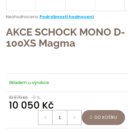
a
j
Průměrné
Neohodnoceno
Podrobnosti hodnocení
í
hodnocení
produktu
AKCE SCHOCK MONO D-
t
je
?
0,0
100XS Magma
z
5
hvězdiček.
HLEDAT
Skladem u výrobce
10 579 Kč
–5 %
D
10 050 Kč
o
p
Měrná
DO KOŠÍKU
o
cena:
r
u