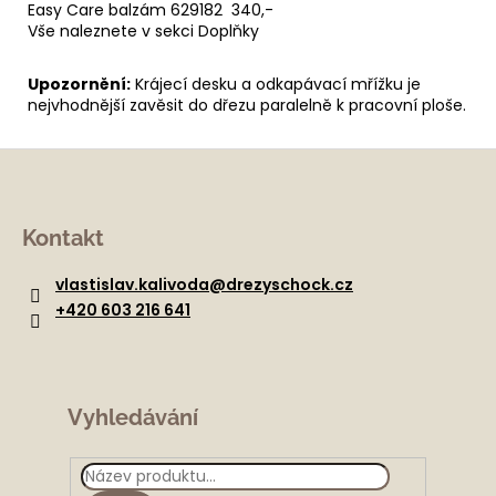
Easy Care balzám 629182 340,-
Vše naleznete v sekci Doplňky
Upozornění:
Krájecí desku a odkapávací mřížku je
nejvhodnější zavěsit do dřezu paralelně k pracovní ploše.
Z
á
Kontakt
p
a
vlastislav.kalivoda
@
drezyschock.cz
t
+420 603 216 641
í
Vyhledávání