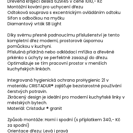
Dřevěná krájecí deska 629145 v ceně 1010,- Kč
Montážní kování pro uchycení dřezu
Odtoková souprava s excentrickým ovládáním odtoku
Sifon s odbočkou na myčku
Diamantový vrták SB Light
Díky svému přesně padnoucímu příslušenství je tento
kompletní dřez moderní, prostorově úspornou
pomůckou v kuchyni.
Příslušná přídržná nebo odkládací mřížka a dřevěné
prkénko s úchyty se perfektně zasazují do dřezu.
Optimalizuje se tím pracovní prostor v menších
kuchyňských linkách.
Integrovaná hygienická ochrana proHygienic 21 v
materiálu CRISTADUR® zajišťuje bezstarostné používání
čerstvých potravin.
Zkrácený design je ideální pro moderní kuchyňské linky v
městských bytech.
Materiál: Cristadur ® granit
Způsob montáže: Horní i spodní (s příplatkem 340,- Kč
za spodní)
Orientace dřezu: Levá i pravá