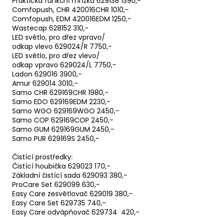
Praktická funkční mřížka 629138 1390,-
Comfopush, CHR 420016CHR 1010,-
Comfopush, EDM 420016EDM 1250,-
Wastecap 628152 310,-
LED světlo, pro dřez vpravo/
odkap vlevo 629024/R 7750,-
LED světlo, pro dřez vlevo/
odkap vpravo 629024/L 7750,-
Ladon 629016 3900,-
Amur 629014 3010,-
Samo CHR 629169CHR 1980,-
Samo EDO 629169EDM 2230,-
Samo WGO 629169WGO 2450,-
Samo COP 629169COP 2450,-
Samo GUM 629169GUM 2450,-
Samo PUR 629169S 2450,-
Čistící prostředky:
Čistící houbička 629023 170,-
Základní čistící sada 629093 380,-
ProCare Set 629099 630,-
Easy Care zesvětlovač 629019 380,-
Easy Care Set 629735 740,-
Easy Care odvápňovač 629734 420,-