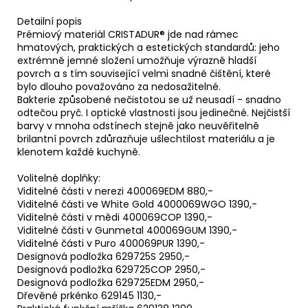
Detailní popis
Prémiový materiál CRISTADUR® jde nad rámec
hmatových, praktických a estetických standardů: jeho
extrémně jemné složení umožňuje výrazně hladší
povrch a s tím související velmi snadné čištění, které
bylo dlouho považováno za nedosažitelné.
Bakterie způsobené nečistotou se už neusadí - snadno
odtečou pryč. I optické vlastnosti jsou jedinečné. Nejčistší
barvy v mnoha odstínech stejně jako neuvěřitelně
brilantní povrch zdůrazňuje ušlechtilost materiálu a je
klenotem každé kuchyně.
Volitelné doplňky:
Viditelné části v nerezi 400069EDM 880,-
Viditelné části ve White Gold 4000069WGO 1390,-
Viditelné části v mědi 400069COP 1390,-
Viditelné části v Gunmetal 400069GUM 1390,-
Viditelné části v Puro 400069PUR 1390,-
Designová podložka 629725S 2950,-
Designová podložka 629725COP 2950,-
Designová podložka 629725EDM 2950,-
Dřevěné prkénko 629145 1130,-