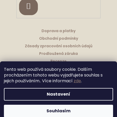
HLEDAT
Doprava a platby
Obchodní podmínky
Zásady zpracování osobních údajů
Prodloužená záruka
Recenze
Tento web používá soubory cookie. Dalším
procházením tohoto webu vyjadřujete souhlas s
jejich používáním.. Více informací
zde
.
Vytvořil Shoptet
Nastavení
Upravila Shopea.cz
Copyright 2026
Granitové Dřezy Schock
. Všechna práva
Souhlasím
vyhrazena.