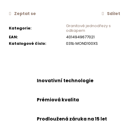
č
u
Zeptat se
Sdílet
j
e
Granitové jednodřezy s
Kategorie
:
m
odkapem
e
EAN
:
4014949677021
Katalogové číslo
:
031b MOND100XS
SCHOCK
NEREZOVÉ
SÍTKO
ODTOKU
MANUÁLNÍ
PRO
Inovativní technologie
DŘEZY
TYPOS
628156
Prémiová kvalita
500
Kč
Prodloužená záruka na 15 let