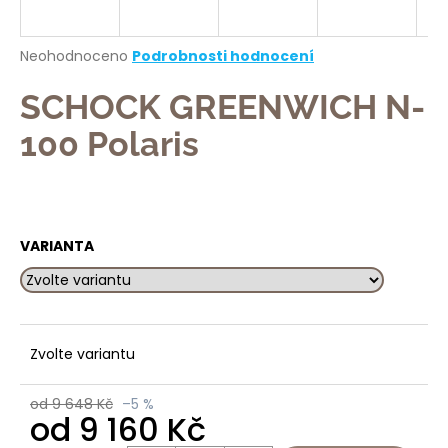
a
j
Průměrné
Neohodnoceno
Podrobnosti hodnocení
í
hodnocení
produktu
SCHOCK GREENWICH N-
t
je
?
0,0
100 Polaris
z
5
hvězdiček.
HLEDAT
VARIANTA
D
o
Zvolte variantu
p
o
od 9 648 Kč
–5 %
r
od
9 160 Kč
u