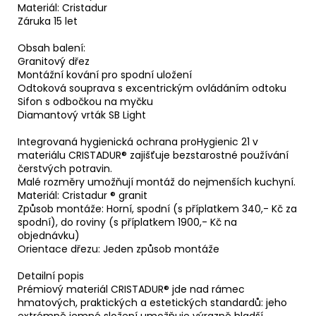
Materiál: Cristadur
Záruka 15 let
Obsah balení:
Granitový dřez
Montážní kování pro spodní uložení
Odtoková souprava s excentrickým ovládáním odtoku
Sifon s odbočkou na myčku
Diamantový vrták SB Light
Integrovaná hygienická ochrana proHygienic 21 v
materiálu CRISTADUR® zajišťuje bezstarostné používání
čerstvých potravin.
Malé rozměry umožňují montáž do nejmenších kuchyní.
Materiál: Cristadur ® granit
Způsob montáže: Horní, spodní (s příplatkem 340,- Kč za
spodní), do roviny (s příplatkem 1900,- Kč na
objednávku)
Orientace dřezu: Jeden způsob montáže
Detailní popis
Prémiový materiál CRISTADUR® jde nad rámec
hmatových, praktických a estetických standardů: jeho
extrémně jemné složení umožňuje výrazně hladší