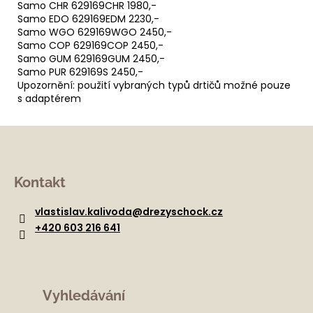
Samo CHR 629169CHR 1980,-
Samo EDO 629169EDM 2230,-
Samo WGO 629169WGO 2450,-
Samo COP 629169COP 2450,-
Samo GUM 629169GUM 2450,-
Samo PUR 629169S 2450,-
Upozornění: použití vybraných typů drtičů možné pouze
s adaptérem
Z
á
Kontakt
p
a
vlastislav.kalivoda
@
drezyschock.cz
t
+420 603 216 641
í
Vyhledávání