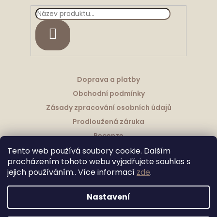
HLEDAT
Doprava a platby
Obchodní podmínky
Zásady zpracování osobních údajů
Prodloužená záruka
Recenze
Tento web používá soubory cookie. Dalším
procházením tohoto webu vyjadřujete souhlas s
jejich používáním.. Více informací
zde
.
Vytvořil Shoptet
Nastavení
Upravila Shopea.cz