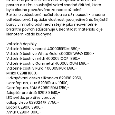
povrch a s tím související velmi snadné čištění, které
bylo dlouho považováno za nedosažitelné.
Bakterie způsobené nečistotou se už neusadí - snadno
odtečou pryč. I optické vlastnosti jsou jedinečné. Nejčistší
barvy v mnoha odstínech stejně jako neuvěřitelně
brilantní povrch zdůrazňuje ušlechtilost materiálu a je
klenotem každé kuchyně
Volitelné doplňky:
Viditelné části v nerezi 4000051EDM 880,-
Viditelné části ve White Gold 4000051WGO 1390,-
Viditelné části v mědi 4000051COP 1390,-
Viditelné části v Gunmetal 4000051GUM 1390,-
Viditelné části v Puro 4000051PUR 1390,-
Miska 629111 1860,-
Odkapávací deska silikonová 629188 2950,-
Comfopush, CHR 629891CHR 10100,-
Comfopush, EDM 629891EDM 1250,-
Adaptér pro drtič 629139 1510,-
LED světlo, pro dřez vpravo/
odkap vlevo 629024/R 7750,-
Ladon 629016 3900,-
Amur 629014 3010,-