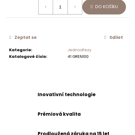
Měrná
č
DO KOŠÍKU
cena:
u
j
e
m
e
Zeptat se
Sdílet
Kategorie
:
Jednodřezy
OTOČNÝ
Katalogové číslo
:
41 GREN100
KNOFLÍK
EXCENTRU
NOVÝ
629892S
400
Kč
Inovativní technologie
Prémiová kvalita
Prodloužená záruka na 15 let