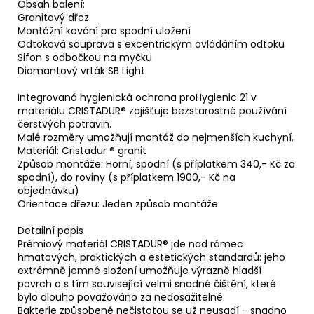
Obsah balení:
Granitový dřez
Montážní kování pro spodní uložení
Odtoková souprava s excentrickým ovládáním odtoku
Sifon s odbočkou na myčku
Diamantový vrták SB Light
Integrovaná hygienická ochrana proHygienic 21 v
materiálu CRISTADUR® zajišťuje bezstarostné používání
čerstvých potravin.
Malé rozměry umožňují montáž do nejmenších kuchyní.
Materiál: Cristadur ® granit
Způsob montáže: Horní, spodní (s příplatkem 340,- Kč za
spodní), do roviny (s příplatkem 1900,- Kč na
objednávku)
Orientace dřezu: Jeden způsob montáže
Detailní popis
Prémiový materiál CRISTADUR® jde nad rámec
hmatových, praktických a estetických standardů: jeho
extrémně jemné složení umožňuje výrazně hladší
povrch a s tím související velmi snadné čištění, které
bylo dlouho považováno za nedosažitelné.
Bakterie způsobené nečistotou se už neusadí - snadno