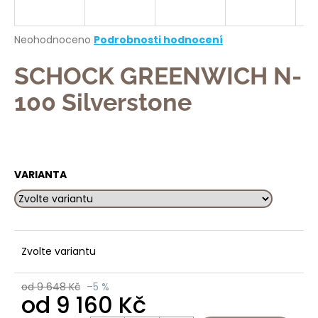
a
j
Průměrné
Neohodnoceno
Podrobnosti hodnocení
í
hodnocení
produktu
SCHOCK GREENWICH N-
t
je
?
0,0
100 Silverstone
z
5
hvězdiček.
HLEDAT
VARIANTA
D
o
Zvolte variantu
p
o
od 9 648 Kč
–5 %
r
od
9 160 Kč
u