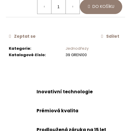
Měrná
č
DO KOŠÍKU
cena:
u
j
e
m
e
Zeptat se
Sdílet
Kategorie
:
Jednodřezy
NEREZOVÉ
Katalogové číslo
:
39 GREN100
SÍTKO
CA50519Z
550
Kč
Inovativní technologie
Prémiová kvalita
Prodloužená záruka na 15 let