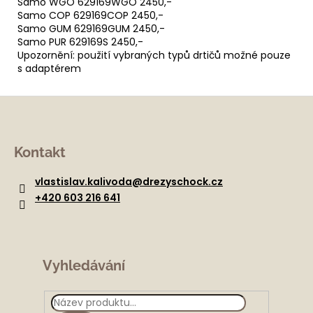
Samo WGO 629169WGO 2450,-
Samo COP 629169COP 2450,-
Samo GUM 629169GUM 2450,-
Samo PUR 629169S 2450,-
Upozornění: použití vybraných typů drtičů možné pouze
s adaptérem
Z
á
Kontakt
p
a
vlastislav.kalivoda
@
drezyschock.cz
t
+420 603 216 641
í
Vyhledávání