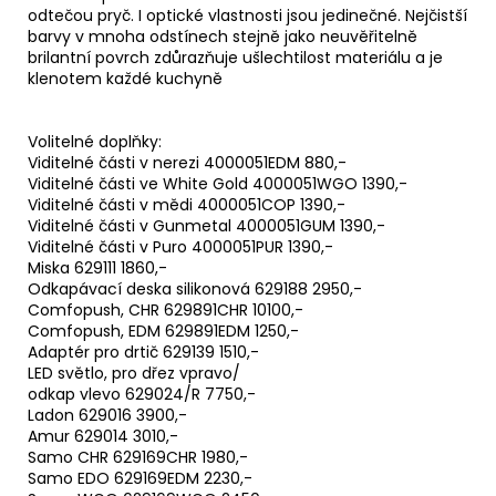
odtečou pryč. I optické vlastnosti jsou jedinečné. Nejčistší
barvy v mnoha odstínech stejně jako neuvěřitelně
brilantní povrch zdůrazňuje ušlechtilost materiálu a je
klenotem každé kuchyně
Volitelné doplňky:
Viditelné části v nerezi 4000051EDM 880,-
Viditelné části ve White Gold 4000051WGO 1390,-
Viditelné části v mědi 4000051COP 1390,-
Viditelné části v Gunmetal 4000051GUM 1390,-
Viditelné části v Puro 4000051PUR 1390,-
Miska 629111 1860,-
Odkapávací deska silikonová 629188 2950,-
Comfopush, CHR 629891CHR 10100,-
Comfopush, EDM 629891EDM 1250,-
Adaptér pro drtič 629139 1510,-
LED světlo, pro dřez vpravo/
odkap vlevo 629024/R 7750,-
Ladon 629016 3900,-
Amur 629014 3010,-
Samo CHR 629169CHR 1980,-
Samo EDO 629169EDM 2230,-