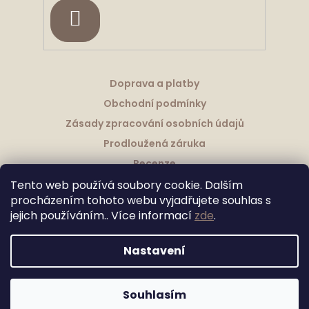
HLEDAT
Doprava a platby
Obchodní podmínky
Zásady zpracování osobních údajů
Prodloužená záruka
Recenze
Tento web používá soubory cookie. Dalším
procházením tohoto webu vyjadřujete souhlas s
jejich používáním.. Více informací
zde
.
Vytvořil Shoptet
Nastavení
Upravila Shopea.cz
Copyright 2026
Granitové Dřezy Schock
. Všechna práva
Souhlasím
vyhrazena.