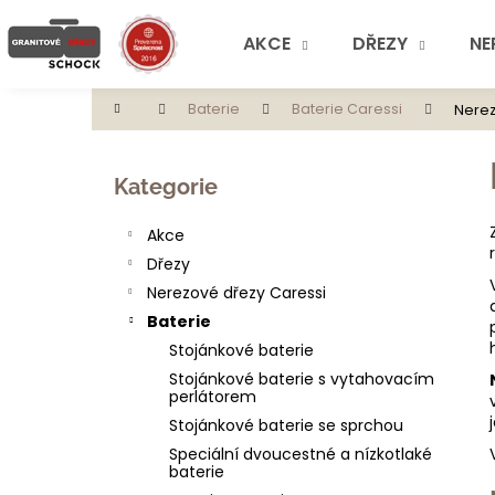
K
Přejít
na
o
AKCE
DŘEZY
NE
obsah
Zpět
Zpět
š
do
do
í
Domů
Baterie
Baterie Caressi
Nerez
obchodu
obchodu
k
P
o
Přeskočit
Kategorie
s
kategorie
t
Akce
r
Dřezy
a
Nerezové dřezy Caressi
n
Baterie
n
Stojánkové baterie
í
Stojánkové baterie s vytahovacím
p
perlátorem
a
Stojánkové baterie se sprchou
n
Speciální dvoucestné a nízkotlaké
baterie
e