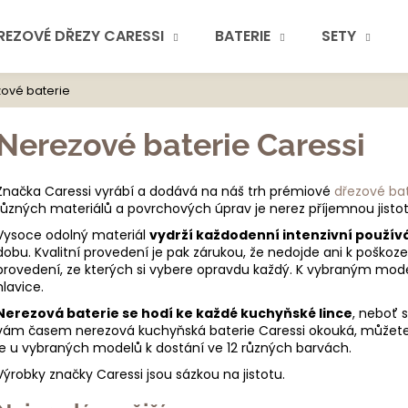
REZOVÉ DŘEZY CARESSI
BATERIE
SETY
ové baterie
Co potřebuje
Nerezové baterie Caressi
Značka Caressi vyrábí a dodává na náš trh prémiové
dřezové bat
různých materiálů a povrchových úprav je nerez příjemnou jistot
Vysoce odolný materiál
vydrží každodenní intenzivní používá
dobu. Kvalitní provedení je pak zárukou, že nedojde ani k poškoz
Doporuč
provedení, ze kterých si vybere opravdu každý. K vybraným mode
hlavice.
Nerezová baterie se hodí ke každé kuchyňské lince
, neboť 
vám časem nerezová kuchyňská baterie Caressi okouká, můžet
je u vybraných modelů k dostání ve 12 různých barvách.
Výrobky značky Caressi jsou sázkou na jistotu.