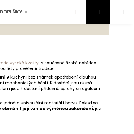
Hledat
Přihlášení
Ná
DOPLŇKY
AKTUALITY
SCHOCK
KONTA
te najít?
koš
HLEDAT
erie vysoké kvality
. V současné široké nabídce
ou léty prověřené tradice.
ní v
kuchyni bez známek opotřebení dlouhou
ení mechanických částí. K dostání jsou různá
ujeme
lům jsou k dostání přídavné sprchy či regulační
se jedná o univerzální materiál i barvu. Pokud se
e
obměnit její vzhled výměnou zakončení
, jež