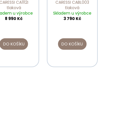
CARESSI CA1112I
CARESSI CABL003
tlaková
tlaková
ladem u výrobce
Skladem u výrobce
8 990 Kč
3 790 Kč
DO KOŠÍKU
DO KOŠÍKU