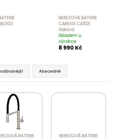
Následující
Í
SCHOCK
O
NEREZOVÉ
AČ
SÍTKO
BATERIE
NEREZOVÁ BATERIE
ODTOKU
ABL003
CARESSI CA1112I
MANUÁLNÍ
tlaková
PRO DŘEZY
Skladem u
TYPOS
628156
výrobce
8 990 Kč
500 Kč
rodávanější
Abecedně
EREZOVÁ BATERIE
NEREZOVÁ BATERIE