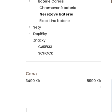
Baterie Caressi
l
Chromované baterie
Nerezové baterie
Black Line baterie
Sety
Doplňky
Značky
CARESSI
SCHOCK
Cena
3490
Kč
8990
Kč
í
i