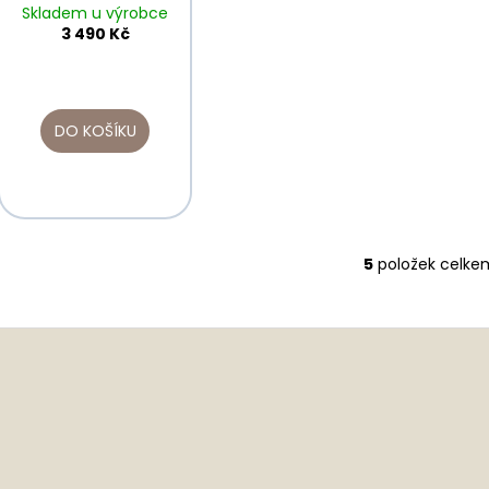
Skladem u výrobce
3 490 Kč
DO KOŠÍKU
5
položek celke
O
v
l
á
d
a
c
í
p