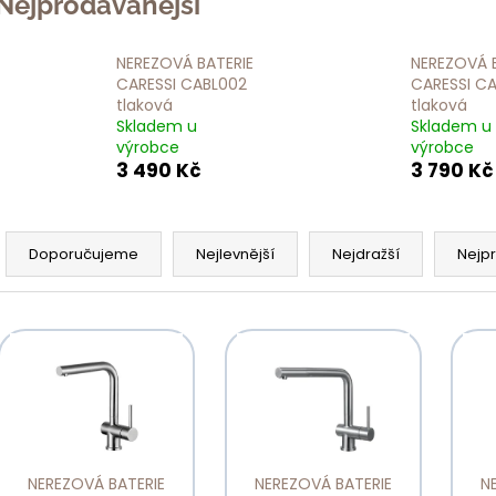
Nejprodávanější
SCHOCK FILTR
MONTÁŽN
PEVNÝCH
SADA PR
ČÁSTIC SF 100
DÁVKOV
NEREZOVÁ BATERIE
NEREZOVÁ 
2KS 629883
SAMO
CARESSI CABL002
CARESSI C
628705
539 Kč
tlaková
tlaková
EDM/CHR
Skladem u
Skladem u
500 Kč
výrobce
výrobce
3 490 Kč
3 790 Kč
Ř
a
Doporučujeme
Nejlevnější
Nejdražší
Nejp
z
e
V
n
ý
p
p
r
s
o
p
d
NEREZOVÁ BATERIE
NEREZOVÁ BATERIE
N