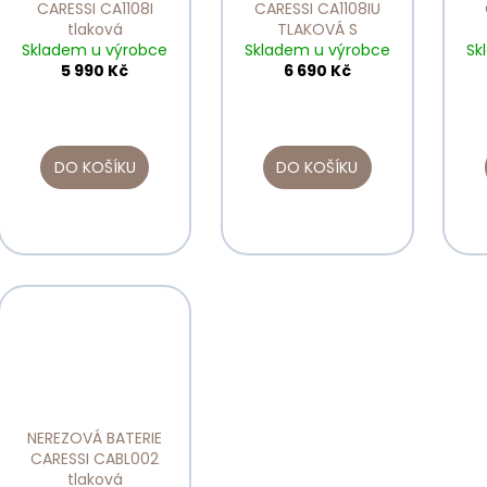
r
CARESSI CA1108I
CARESSI CA1108IU
u
o
tlaková
TLAKOVÁ S
k
Skladem u výrobce
Skladem u výrobce
VÝSUVNOU
Sk
d
5 990 Kč
KONCOVKOU
6 690 Kč
t
u
ů
k
t
DO KOŠÍKU
DO KOŠÍKU
ů
NEREZOVÁ BATERIE
CARESSI CABL002
tlaková