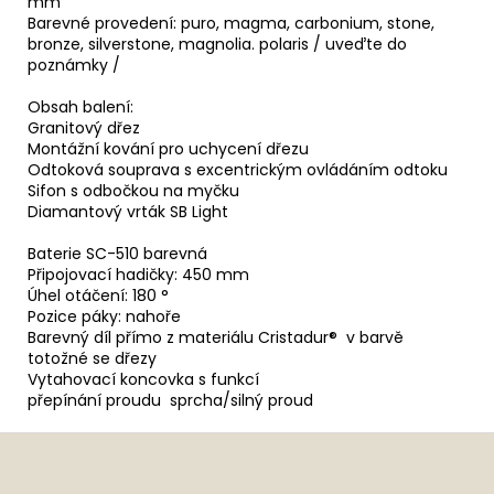
mm
Barevné provedení: puro, magma, carbonium, stone,
bronze, silverstone, magnolia. polaris / uveďte do
poznámky /
Obsah balení:
Granitový dřez
Montážní kování pro uchycení dřezu
Odtoková souprava s excentrickým ovládáním odtoku
Sifon s odbočkou na myčku
Diamantový vrták SB Light
Baterie SC-510 barevná
Připojovací hadičky: 450 mm
Úhel otáčení: 180 °
Pozice páky: nahoře
Barevný díl přímo z materiálu Cristadur® v barvě
totožné se dřezy
Vytahovací koncovka s funkcí
přepínání proudu sprcha/silný proud
Z