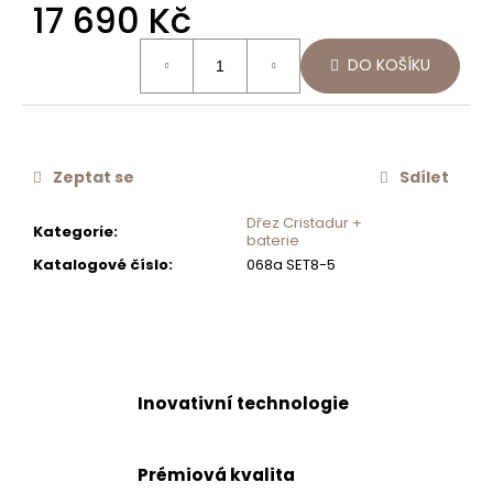
17 690 Kč
č
u
Měrná
j
DO KOŠÍKU
cena:
e
m
e
Zeptat se
Sdílet
SCHOCK
OTOČNÉ
Dřez Cristadur +
Kategorie
:
OVLÁDÁNÍ
baterie
EXCENTRU
Katalogové číslo
:
068a SET8-5
350
Kč
Inovativní technologie
Prémiová kvalita