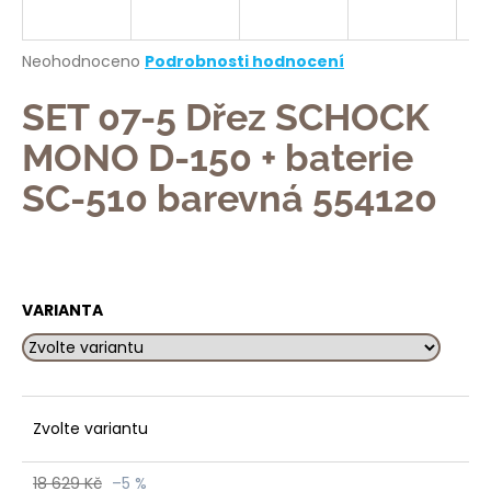
a
j
Průměrné
Neohodnoceno
Podrobnosti hodnocení
í
hodnocení
produktu
SET 07-5 Dřez SCHOCK
t
je
?
0,0
MONO D-150 + baterie
z
5
SC-510 barevná 554120
hvězdiček.
HLEDAT
VARIANTA
D
o
p
Zvolte variantu
o
r
u
18 629 Kč
–5 %