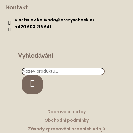
á
Kontakt
p
a
vlastislav.kalivoda
@
drezyschock.cz
t
+420 603 216 641
í
Vyhledávání
HLEDAT
Doprava a platby
Obchodní podmínky
Zásady zpracování osobních údajů