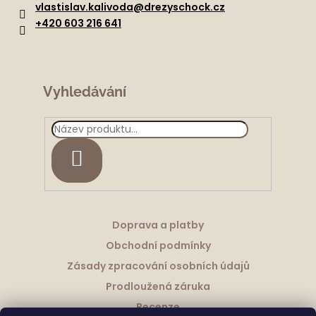
a
vlastislav.kalivoda
@
drezyschock.cz
t
+420 603 216 641
í
Vyhledávání
HLEDAT
Doprava a platby
Obchodní podmínky
Zásady zpracování osobních údajů
Prodloužená záruka
Recenze