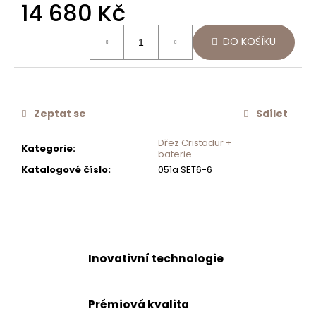
14 680 Kč
č
u
Měrná
j
DO KOŠÍKU
cena:
e
m
e
Zeptat se
Sdílet
SCHOCK
FLEXIBILNÍ
Dřez Cristadur +
Kategorie
:
POSOUVACÍ
baterie
MISKA
Katalogové číslo
:
051a SET6-6
629739
1
255
Kč
Inovativní technologie
Prémiová kvalita