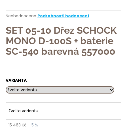
a
j
Průměrné
Neohodnoceno
Podrobnosti hodnocení
í
hodnocení
produktu
SET 05-10 Dřez SCHOCK
t
je
?
0,0
MONO D-100S + baterie
z
5
SC-540 barevná 557000
hvězdiček.
HLEDAT
VARIANTA
D
o
p
Zvolte variantu
o
r
u
15 463 Kč
–5 %