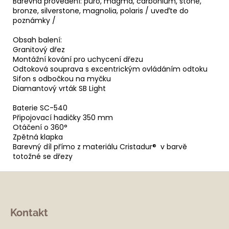
Barevná provedení: puro, magma, carbonium, stone,
bronze, silverstone, magnolia, polaris / uveďte do
poznámky /
Obsah balení:
Granitový dřez
Montážní kování pro uchycení dřezu
Odtoková souprava s excentrickým ovládáním odtoku
Sifon s odbočkou na myčku
Diamantový vrták SB Light
Baterie SC-540
Připojovací hadičky 350 mm
Otáčení o 360°
Zpětná klapka
Barevný díl přímo z materiálu Cristadur® v barvě
totožné se dřezy
Z
á
Kontakt
p