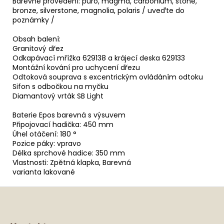
Barevné provedení: puro, magma, carbonium, stone,
bronze, silverstone, magnolia, polaris / uveďte do
poznámky /
Obsah balení:
Granitový dřez
Odkapávací mřížka 629138 a krájecí deska 629133
Montážní kování pro uchycení dřezu
Odtoková souprava s excentrickým ovládáním odtoku
Sifon s odbočkou na myčku
Diamantový vrták SB Light
Baterie Epos barevná s výsuvem
Připojovací hadička: 450 mm
Úhel otáčení: 180 °
Pozice páky: vpravo
Délka sprchové hadice: 350 mm
Vlastnosti: Zpětná klapka, Barevná
varianta lakované
Z
á