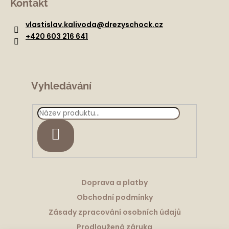
Kontakt
p
a
vlastislav.kalivoda
@
drezyschock.cz
t
+420 603 216 641
í
Vyhledávání
HLEDAT
Doprava a platby
Obchodní podmínky
Zásady zpracování osobních údajů
Prodloužená záruka