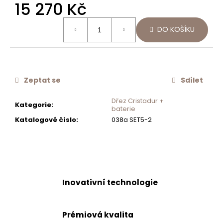
15 270 Kč
č
u
Měrná
j
DO KOŠÍKU
cena:
e
m
e
Zeptat se
Sdílet
NÁHRADNÍ
PLASTOVÁ
Dřez Cristadur +
Kategorie
:
LAHVIČKA
baterie
K
Katalogové číslo
:
038a SET5-2
DÁVKOVAČI
PUCK
628712
350
Kč
Inovativní technologie
Prémiová kvalita