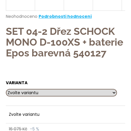
a
j
Průměrné
Neohodnoceno
Podrobnosti hodnocení
í
hodnocení
produktu
SET 04-2 Dřez SCHOCK
t
je
?
0,0
MONO D-100XS + baterie
z
5
Epos barevná 540127
hvězdiček.
HLEDAT
VARIANTA
D
o
p
Zvolte variantu
o
r
u
16 075 Kč
–5 %