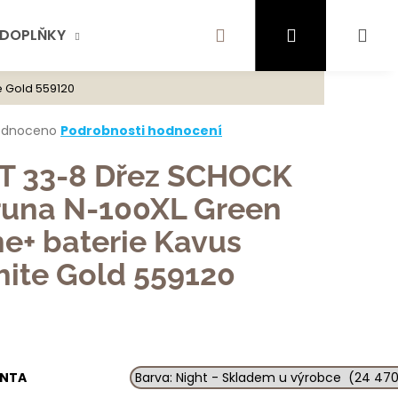
Hledat
Přihlášení
Ná
DOPLŇKY
AKTUALITY
SCHOCK
KONTA
e Gold 559120
te najít?
koš
rné
odnoceno
Podrobnosti hodnocení
cení
ktu
T 33-8 Dřez SCHOCK
HLEDAT
runa N-100XL Green
ne+ baterie Kavus
ček.
ujeme
ite Gold 559120
ANTA