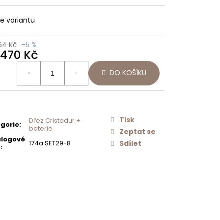
Následující
Í
SCHOCK
O
NEREZOVÉ
te variantu
AČ
SÍTKO
ODTOKU
MANUÁLNÍ
64 Kč
–5 %
PRO DŘEZY
 470 Kč
TYPOS
ná
628156
DO KOŠÍKU
:
500 Kč
Tisk
Dřez Cristadur +
gorie
:
baterie
Zeptat se
logové
174a SET29-8
Sdílet
o
: