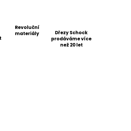
Revoluční
Dřezy Schock
materiály
t
prodáváme více
než 20 let