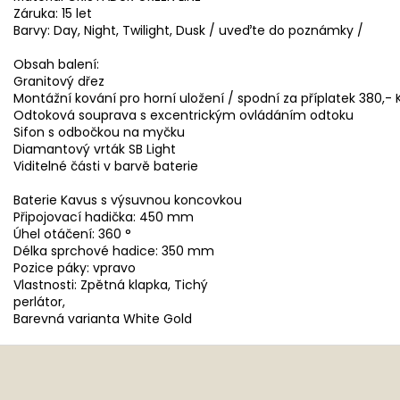
Záruka: 15 let
Barvy: Day, Night, Twilight, Dusk / uveďte do poznámky /
Obsah balení:
Granitový dřez
Montážní kování pro horní uložení / spodní za příplatek 380,- 
Odtoková souprava s excentrickým ovládáním odtoku
Sifon s odbočkou na myčku
Diamantový vrták SB Light
Viditelné části v barvě baterie
Baterie Kavus s výsuvnou koncovkou
Připojovací hadička: 450 mm
Úhel otáčení: 360 °
Délka sprchové hadice: 350 mm
Pozice páky: vpravo
Vlastnosti: Zpětná klapka, Tichý
perlátor,
Barevná varianta White Gold