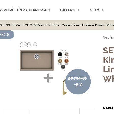
REZOVÉ DŘEZY CARESSI
BATERIE
SETY
SET 33-8 Dřez SCHOCK Kiruna N-100XL Green Line+ baterie Kavus Whit
Co potřebuje
AKCE
Průmě
Neoh
hodno
produ
SE
je
0,0
Ki
z
5
Li
hvězdi
Doporuč
Wh
25 764 KČ
–5 %
VARI