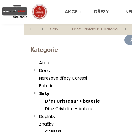
K
Přejít
na
o
AKCE
DŘEZY
NE
obsah
Zpět
Zpět
š
do
do
í
Domů
Sety
Dřez Cristadur + baterie
obchodu
obchodu
k
P
o
Přeskočit
Kategorie
s
kategorie
t
Akce
r
Dřezy
a
Nerezové dřezy Caressi
n
Baterie
n
Sety
í
Dřez Cristadur + baterie
p
Dřez Cristalite + baterie
a
Doplňky
n
Značky
e
CARESSI