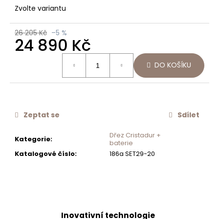
č
Zvolte variantu
u
j
26 205 Kč
–5 %
e
24 890 Kč
m
Měrná
e
DO KOŠÍKU
cena:
SCHOCK
OTOČNÉ
OVLÁDÁNÍ
EXCENTRU
Zeptat se
Sdílet
350
Kč
Dřez Cristadur +
Kategorie
:
baterie
Katalogové číslo
:
186a SET29-20
Inovativní technologie