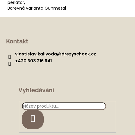
perlátor,
Barevná varianta Gunmetal
Z
á
Kontakt
p
a
vlastislav.kalivoda
@
drezyschock.cz
t
+420 603 216 641
í
Vyhledávání
HLEDAT