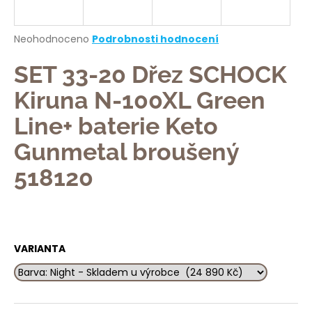
a
j
Průměrné
Neohodnoceno
Podrobnosti hodnocení
í
hodnocení
produktu
SET 33-20 Dřez SCHOCK
t
je
?
0,0
Kiruna N-100XL Green
z
5
Line+ baterie Keto
hvězdiček.
Gunmetal broušený
HLEDAT
518120
D
o
VARIANTA
p
o
r
u