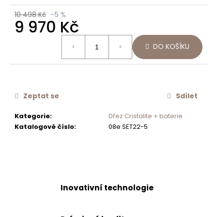
č
10 498 Kč
–5 %
u
9 970 Kč
j
e
Měrná
DO KOŠÍKU
cena:
m
e
SET
05-
Zeptat se
Sdílet
5
DŘEZ
Kategorie
:
Dřez Cristalite + baterie
SCHOCK
Katalogové číslo
:
08e SET22-5
MONO
D-
100S
+
BATERIE
SC-
510
BAREVNÁ
Inovativní technologie
554120
15
310