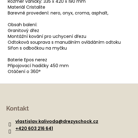
Rozměr vaničky: 335 x 420 x 190 mm
Materiál Cristalite
Barevné provedení: nero, onyx, croma, asphalt,
Obsah balení:
Granitový dřez
Montážní kování pro uchycení dřezu
Odtoková souprava s manuálním ovládáním odtoku
Sifon s odbočkou na myčku
Baterie Epos nerez
Připojovací hadičky 450 mm
Otáčení o 360°
Z
á
Kontakt
p
a
vlastislav.kalivoda
@
drezyschock.cz
t
+420 603 216 641
í