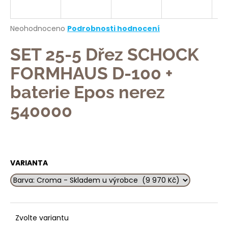
a
j
Průměrné
Neohodnoceno
Podrobnosti hodnocení
í
hodnocení
produktu
SET 25-5 Dřez SCHOCK
t
je
?
0,0
FORMHAUS D-100 +
z
5
baterie Epos nerez
hvězdiček.
540000
HLEDAT
VARIANTA
D
o
p
o
r
Zvolte variantu
u