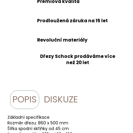
Prémiová kvalita
Kč
Původně:
16
125
Prodloužená záruka na 15 let
Kč
Revoluční materiály
Dřezy Schock prodáváme více
než 20 let
POPIS
DISKUZE
Základní specifikace
Rozměr dřezu: 860 x 500 mm
Šířka spodní skříňky od 45 cm