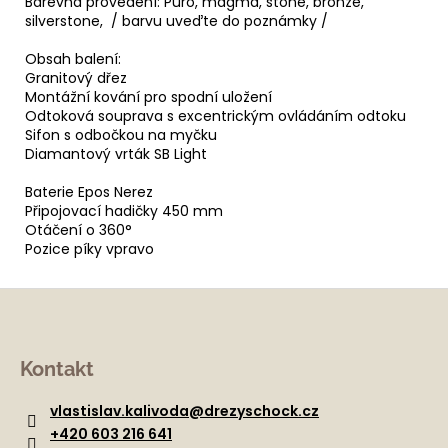
Barevná provedení: Puro, magma, stone, bronze,
silverstone, / barvu uveďte do poznámky /
Obsah balení:
Granitový dřez
Montážní kování pro spodní uložení
Odtoková souprava s excentrickým ovládáním odtoku
Sifon s odbočkou na myčku
Diamantový vrták SB Light
Baterie Epos Nerez
Připojovací hadičky 450 mm
Otáčení o 360°
Pozice píky vpravo
Z
á
Kontakt
p
a
vlastislav.kalivoda
@
drezyschock.cz
t
+420 603 216 641