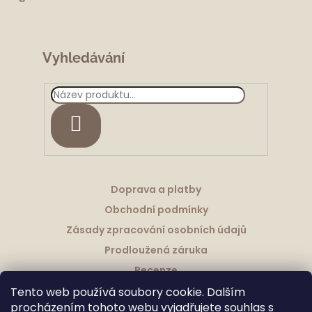
í
Vyhledávání
HLEDAT
Doprava a platby
Obchodní podmínky
Zásady zpracování osobních údajů
Prodloužená záruka
Recenze
Tento web používá soubory cookie. Dalším
procházením tohoto webu vyjadřujete souhlas s