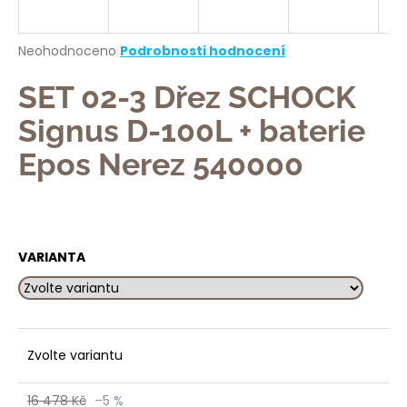
a
j
Průměrné
Neohodnoceno
Podrobnosti hodnocení
í
hodnocení
produktu
SET 02-3 Dřez SCHOCK
t
je
?
0,0
Signus D-100L + baterie
z
5
Epos Nerez 540000
hvězdiček.
HLEDAT
VARIANTA
D
o
p
Zvolte variantu
o
r
u
16 478 Kč
–5 %