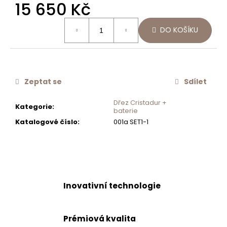
15 650 Kč
č
u
Měrná
j
DO KOŠÍKU
cena:
e
m
e
Zeptat se
Sdílet
SCHOCK
OTOČNÉ
Dřez Cristadur +
Kategorie
:
OVLÁDÁNÍ
baterie
EXCENTRU
Katalogové číslo
:
001a SET1-1
350
Kč
Inovativní technologie
Prémiová kvalita