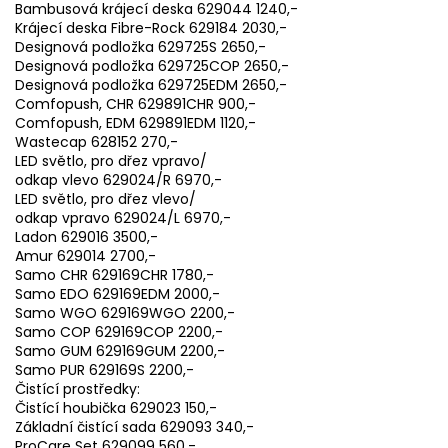
Bambusová krájecí deska 629044 1240,-
Krájecí deska Fibre-Rock 629184 2030,-
Designová podložka 629725S 2650,-
Designová podložka 629725COP 2650,-
Designová podložka 629725EDM 2650,-
Comfopush, CHR 629891CHR 900,-
Comfopush, EDM 629891EDM 1120,-
Wastecap 628152 270,-
LED světlo, pro dřez vpravo/
odkap vlevo 629024/R 6970,-
LED světlo, pro dřez vlevo/
odkap vpravo 629024/L 6970,-
Ladon 629016 3500,-
Amur 629014 2700,-
Samo CHR 629169CHR 1780,-
Samo EDO 629169EDM 2000,-
Samo WGO 629169WGO 2200,-
Samo COP 629169COP 2200,-
Samo GUM 629169GUM 2200,-
Samo PUR 629169S 2200,-
Čistící prostředky:
Čistící houbička 629023 150,-
Základní čistící sada 629093 340,-
ProCare Set 629099 560,-