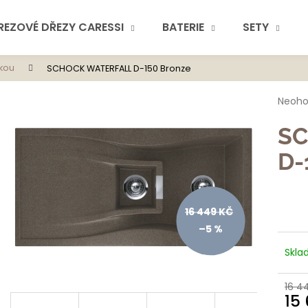
REZOVÉ DŘEZY CARESSI
BATERIE
SETY
kou
SCHOCK WATERFALL D-150 Bronze
Co potřebuje
Průmě
Neoh
hodno
produ
SC
je
0,0
D-
z
5
hvězdi
Doporuč
16 449 KČ
–5 %
Skla
16 4
15