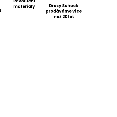
Revoluční
Dřezy Schock
materiály
t
prodáváme více
než 20 let