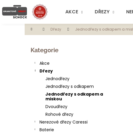
K
Přejít
na
o
AKCE
DŘEZY
NE
obsah
Zpět
Zpět
š
do
do
í
Domů
Dřezy
Jednodřezy s odkapem a mis
obchodu
obchodu
k
P
o
Přeskočit
Kategorie
s
kategorie
t
Akce
r
Dřezy
a
Jednodřezy
n
Jednodřezy s odkapem
n
Jednodřezy s odkapem a
í
miskou
p
Dvoudřezy
a
Rohové dřezy
n
Nerezové dřezy Caressi
e
Baterie