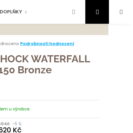
Hledat
Přihlášení
Ná
DOPLŇKY
AKTUALITY
SCHOCK
KONTA
te najít?
koš
rné
odnoceno
Podrobnosti hodnocení
cení
ktu
HOCK WATERFALL
HLEDAT
150 Bronze
ček.
ujeme
dem u výrobce
49 Kč
–5 %
 620 Kč