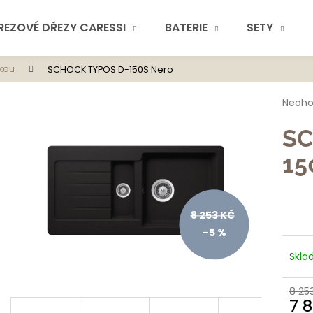
REZOVÉ DŘEZY CARESSI
BATERIE
SETY
kou
SCHOCK TYPOS D-150S Nero
Co potřebuje
Průmě
Neoh
hodno
produ
SC
je
0,0
15
z
5
hvězdi
Doporuč
8 253 KČ
–5 %
Skla
8 25
7 