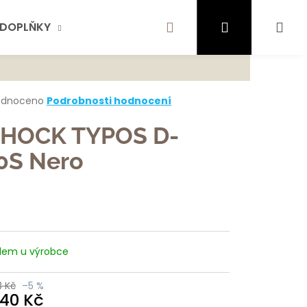
Hledat
Přihlášení
Ná
DOPLŇKY
AKTUALITY
SCHOCK
KONTA
te najít?
koš
rné
odnoceno
Podrobnosti hodnocení
cení
ktu
HOCK TYPOS D-
HLEDAT
0S Nero
ček.
ujeme
dem u výrobce
3 Kč
–5 %
840 Kč