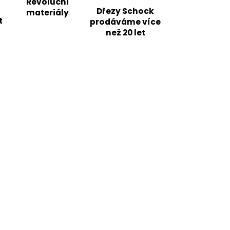
Revoluční
Dřezy Schock
materiály
t
prodáváme více
než 20 let