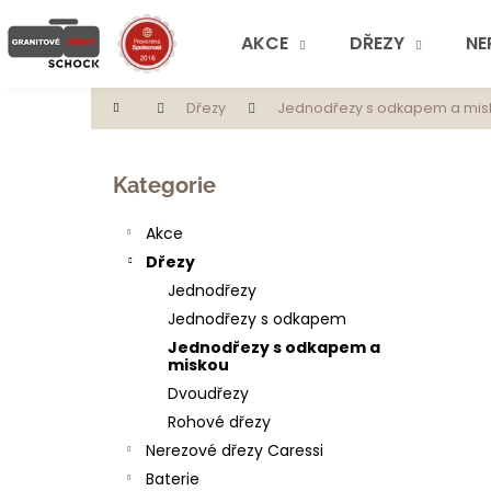
K
Přejít
na
o
AKCE
DŘEZY
NE
obsah
Zpět
Zpět
š
do
do
í
Domů
Dřezy
Jednodřezy s odkapem a mis
obchodu
obchodu
k
P
o
Přeskočit
Kategorie
s
kategorie
t
Akce
r
Dřezy
a
Jednodřezy
n
Jednodřezy s odkapem
n
Jednodřezy s odkapem a
í
miskou
p
Dvoudřezy
a
Rohové dřezy
n
Nerezové dřezy Caressi
e
Baterie