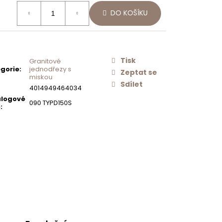
Následující
ná
Í
SCHOCK
DO KOŠÍKU
:
O
NEREZOVÉ
AČ
SÍTKO
ODTOKU
MANUÁLNÍ
PRO DŘEZY
TYPOS
Tisk
Granitové
628156
gorie
:
jednodřezy s
Zeptat se
miskou
500 Kč
Sdílet
4014949464034
logové
090 TYPD150S
o
: