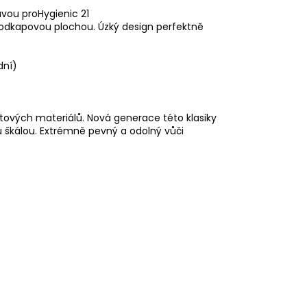
vou proHygienic 21
 odkapovou plochou. Úzký design perfektně
dní)
tových materiálů. Nová generace této klasiky
u škálou. Extrémně pevný a odolný vůči