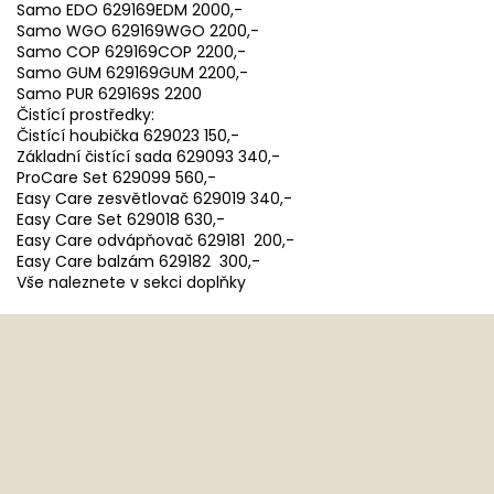
Samo EDO 629169EDM 2000,-
Samo WGO 629169WGO 2200,-
Samo COP 629169COP 2200,-
Samo GUM 629169GUM 2200,-
Samo PUR 629169S 2200
Čistící prostředky:
Čistící houbička 629023 150,-
Základní čistící sada 629093 340,-
ProCare Set 629099 560,-
Easy Care zesvětlovač 629019 340,-
Easy Care Set 629018 630,-
Easy Care odvápňovač 629181 200,-
Easy Care balzám 629182 300,-
Vše naleznete v sekci doplňky