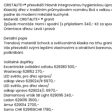
CRISTALITE+® přesvědčí hlavně integrovanou hygienickou úpra
Klasický dřez v tradičním průmyslovém rozměru 8x4 s velkou
padne do moderní městské kuchyně.
Materiál: CRISTALITE+ ® granit
Způsob montáže: Horní i spodní (s příplatkem 340,- Kč za spo
Orientace dřezu: Levá i pravá
Detailní popis
Trendový materiál Schock a světoznámá klasika na trhu grani
Vás přesvědčí svými lepšími vlastnostmi a atraktivní barevno
poškrábání.
Volitelné doplňky:
Excentrické ovládání odtoku 629383 500,-
Wastecap 628152 270,-
LED světlo, pro dřez vpravo/
odkap vlevo 629024/R 6970,-
LED světlo, pro dřez vlevo/
odkap vpravo 629024/L 6970,-
Diamantový vrták SB Light 629095 240,-
Ladon 629016 3500,-
Amur 629014 2700,-
Samo CHR 629169CHR 1780,-