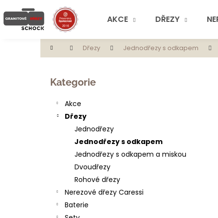
K
Přejít
na
o
AKCE
DŘEZY
NE
obsah
Zpět
Zpět
š
do
do
í
Domů
Dřezy
Jednodřezy s odkapem
obchodu
obchodu
k
P
o
Přeskočit
Kategorie
s
kategorie
t
Akce
r
Dřezy
a
Jednodřezy
n
Jednodřezy s odkapem
n
Jednodřezy s odkapem a miskou
í
Dvoudřezy
p
Rohové dřezy
a
Nerezové dřezy Caressi
n
Baterie
e
Sety