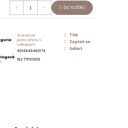
Následující
ná
Í
SCHOCK
DO KOŠÍKU
:
O
NEREZOVÉ
AČ
SÍTKO
ODTOKU
MANUÁLNÍ
PRO DŘEZY
TYPOS
Tisk
Granitové
628156
gorie
:
jednodřezy s
Zeptat se
odkapem
500 Kč
Sdílet
4014949463174
logové
162 TYPD100S
o
: