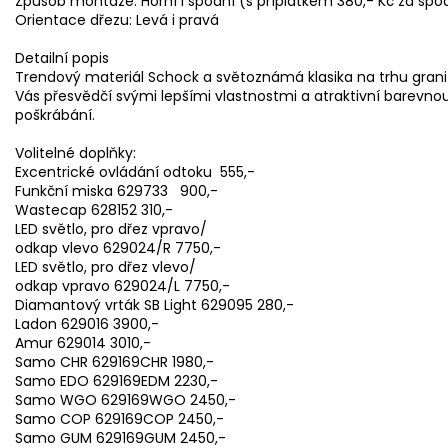
Způsob montáže: Horní i spodní (s příplatkem 380,- Kč za spo
Orientace dřezu: Levá i pravá
Detailní popis
Trendový materiál Schock a světoznámá klasika na trhu grani
Vás přesvědčí svými lepšími vlastnostmi a atraktivní barevno
poškrábání.
Volitelné doplňky:
Excentrické ovládání odtoku 555,-
Funkční miska 629733 900,-
Wastecap 628152 310,-
LED světlo, pro dřez vpravo/
odkap vlevo 629024/R 7750,-
LED světlo, pro dřez vlevo/
odkap vpravo 629024/L 7750,-
Diamantový vrták SB Light 629095 280,-
Ladon 629016 3900,-
Amur 629014 3010,-
Samo CHR 629169CHR 1980,-
Samo EDO 629169EDM 2230,-
Samo WGO 629169WGO 2450,-
Samo COP 629169COP 2450,-
Samo GUM 629169GUM 2450,-