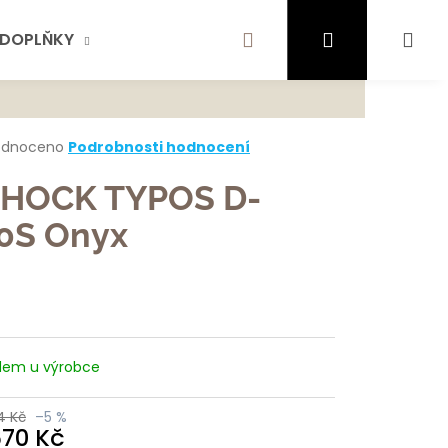
Hledat
Přihlášení
Ná
DOPLŇKY
AKTUALITY
SCHOCK
KONTA
te najít?
koš
rné
odnoceno
Podrobnosti hodnocení
cení
ktu
HOCK TYPOS D-
HLEDAT
0S Onyx
ček.
ujeme
dem u výrobce
4 Kč
–5 %
670 Kč