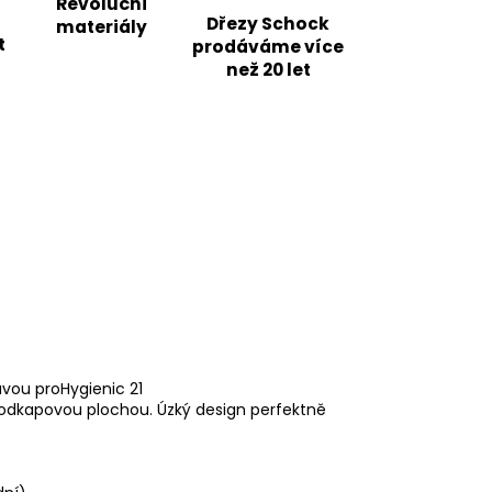
Revoluční
Dřezy Schock
materiály
t
prodáváme více
než 20 let
vou proHygienic 21
 odkapovou plochou. Úzký design perfektně