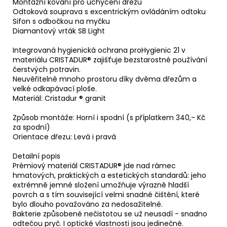
Montážní kování pro uchycení dřezu
Odtoková souprava s excentrickým ovládáním odtoku
Sifon s odbočkou na myčku
Diamantový vrták SB Light
Integrovaná hygienická ochrana proHygienic 21 v
materiálu CRISTADUR® zajišťuje bezstarostné používání
čerstvých potravin.
Neuvěřitelně mnoho prostoru díky dvěma dřezům a
velké odkapávací ploše.
Materiál: Cristadur ® granit
Způsob montáže: Horní i spodní (s příplatkem 340,- Kč
za spodní)
Orientace dřezu: Levá i pravá
Detailní popis
Prémiový materiál CRISTADUR® jde nad rámec
hmatových, praktických a estetických standardů: jeho
extrémně jemné složení umožňuje výrazně hladší
povrch a s tím související velmi snadné čištění, které
bylo dlouho považováno za nedosažitelné.
Bakterie způsobené nečistotou se už neusadí - snadno
odtečou pryč. I optické vlastnosti jsou jedinečné.