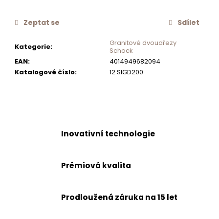
č
u
Zeptat se
Sdílet
j
e
Granitové dvoudřezy
Kategorie
:
m
Schock
e
EAN
:
4014949682094
Katalogové číslo
:
12 SIGD200
SCHOCK
FLEXIBILNÍ
POSOUVACÍ
MISKA
629739
Inovativní technologie
1
255
Kč
Prémiová kvalita
Prodloužená záruka na 15 let