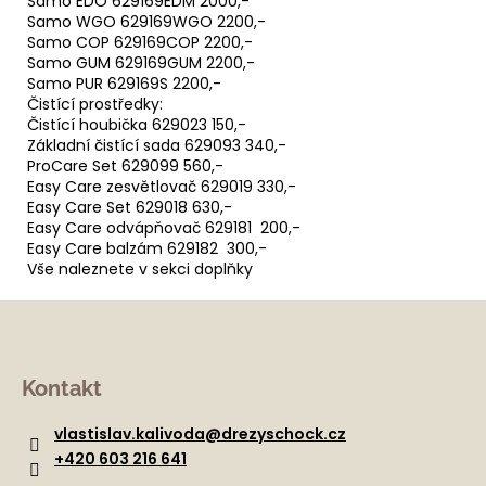
Samo EDO 629169EDM 2000,-
Samo WGO 629169WGO 2200,-
Samo COP 629169COP 2200,-
Samo GUM 629169GUM 2200,-
Samo PUR 629169S 2200,-
Čistící prostředky:
Čistící houbička 629023 150,-
Základní čistící sada 629093 340,-
ProCare Set 629099 560,-
Easy Care zesvětlovač 629019 330,-
Easy Care Set 629018 630,-
Easy Care odvápňovač 629181 200,-
Easy Care balzám 629182 300,-
Vše naleznete v sekci doplňky
Z
á
Kontakt
p
a
vlastislav.kalivoda
@
drezyschock.cz
t
+420 603 216 641