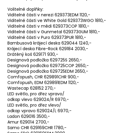
Volitelné doplňky:
Viditelné části v nerezi 629373EDM 1120,-
Viditelné části ve White Gold 629373WGO 1810,-
Viditelné části v mědi 629373COP 1810,-
Viditelné části v Gunmetal 629373GUM 1810,-
Viditelné části v Puro 629373PUR 1810,-
Bambusová krájecí deska 629044 1240,-
Krájecí deska Fibre-Rock 629184 2030,-
Drátěný koš 629171 930,-
Designová podložka 629725S 2650,-
Designová podložka 629725COP 2650,-
Designová podložka 629725EDM 2650,-
Comfopush, CHR 629891CHR 900,-
Comfopush, EDM 629891EDM 1120,-
Wastecap 628152 270,-
LED světlo, pro dřez vpravo/
odkap vlevo 629024/R 6970,-
LED světlo, pro dřez vlevo/
odkap vpravo 629024/L 6970,-
Ladon 629016 3500,-
Amur 629014 2700,-
Samo CHR 629169CHR 1780,-