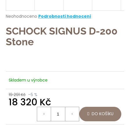
a
j
Průměrné
Neohodnoceno
Podrobnosti hodnocení
í
hodnocení
produktu
SCHOCK SIGNUS D-200
t
je
?
0,0
Stone
z
5
hvězdiček.
HLEDAT
Skladem u výrobce
19 291 Kč
–5 %
D
18 320 Kč
o
p
Měrná
DO KOŠÍKU
o
cena:
r
u