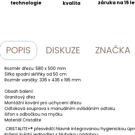
záruka na 15 le
technologie
kvalita
POPIS
DISKUZE
ZNAČKA
Rozměr dřezu: 580 x 500 mm
Šířka spodní skříňky od 50 cm
Rozměr vaničky: 336 x 436 x 195 mm
Obsah balení:
Granitový dřez
Montážní kování pro uchycení dřezu
Odtoková souprava s manuálním ovládáním odtoku
Sifon s odbočkou na myčku
Materiál Cristalite
CRISTALITE+® přesvědčí hlavně integrovanou hygienickou úpr
Krásný kulatý jednodřez s hlubokou nádobou