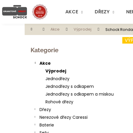
K
Přejít
na
o
AKCE
DŘEZY
NE
obsah
Zpět
Zpět
š
do
do
í
Domů
Akce
Výprodej
Schock Ronda
obchodu
obchodu
k
P
VÝ
o
Přeskočit
Kategorie
s
kategorie
t
Akce
r
Výprodej
a
Jednodřezy
n
Jednodřezy s odkapem
n
Jednodřezy s odkapem a miskou
í
Rohové dřezy
p
Dřezy
a
Nerezové dřezy Caressi
n
Baterie
e
Sety