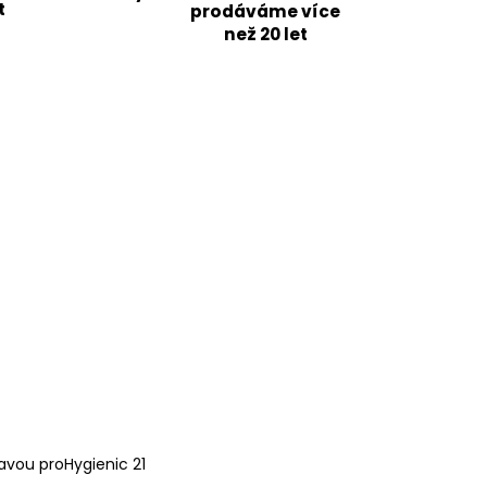
t
prodáváme více
než 20 let
avou proHygienic 21