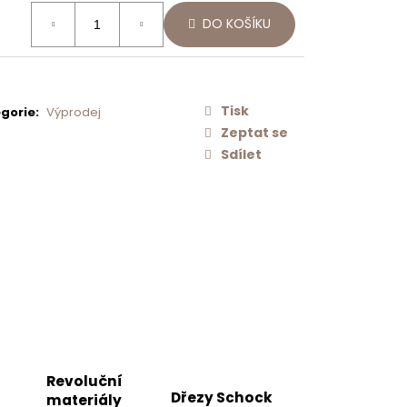
Následující
ná
Í
SCHOCK
DO KOŠÍKU
:
O
NEREZOVÉ
AČ
SÍTKO
ODTOKU
MANUÁLNÍ
PRO DŘEZY
TYPOS
Tisk
gorie
:
Výprodej
628156
Zeptat se
500 Kč
Sdílet
Revoluční
Dřezy Schock
materiály