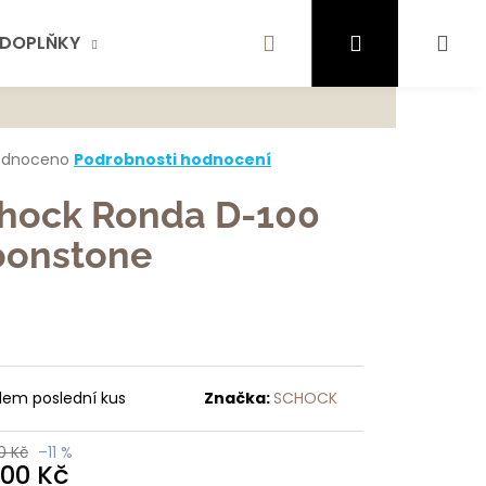
Hledat
Přihlášení
Ná
DOPLŇKY
AKTUALITY
SCHOCK
KONTA
te najít?
koš
rné
odnoceno
Podrobnosti hodnocení
cení
ktu
hock Ronda D-100
HLEDAT
onstone
ček.
ujeme
dem poslední kus
Značka:
SCHOCK
0 Kč
–11 %
200 Kč