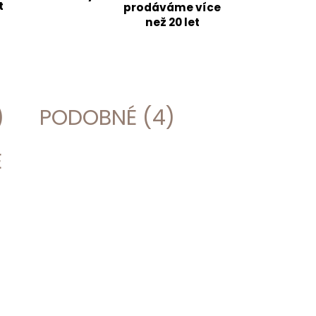
t
prodáváme více
než 20 let
)
PODOBNÉ (4)
E