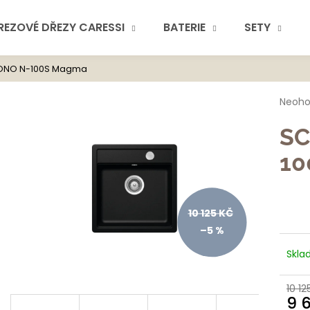
REZOVÉ DŘEZY CARESSI
BATERIE
SETY
ONO N-100S Magma
Co potřebuje
Průmě
Neoh
hodno
produ
SC
je
0,0
10
z
5
hvězdi
Doporuč
10 125 KČ
–5 %
Skla
10 12
9 