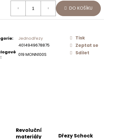
Následující
ná
Í
SCHOCK
DO KOŠÍKU
:
O
NEREZOVÉ
AČ
SÍTKO
ODTOKU
MANUÁLNÍ
PRO DŘEZY
TYPOS
Tisk
gorie
:
Jednodřezy
628156
4014949678875
Zeptat se
500 Kč
logové
Sdílet
019 MONN100S
o
:
Revoluční
Dřezy Schock
materiály