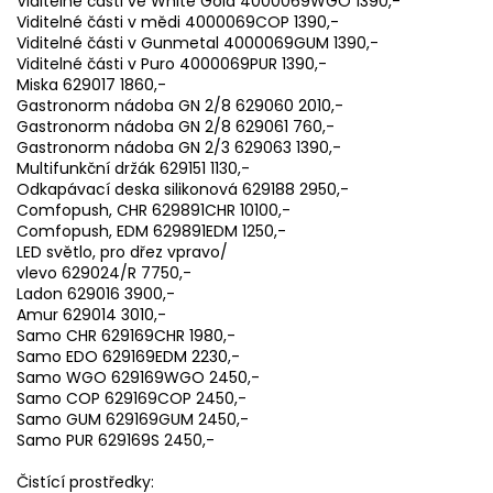
Viditelné části ve White Gold 4000069WGO 1390,-
Viditelné části v mědi 4000069COP 1390,-
Viditelné části v Gunmetal 4000069GUM 1390,-
Viditelné části v Puro 4000069PUR 1390,-
Miska 629017 1860,-
Gastronorm nádoba GN 2/8 629060 2010,-
Gastronorm nádoba GN 2/8 629061 760,-
Gastronorm nádoba GN 2/3 629063 1390,-
Multifunkční držák 629151 1130,-
Odkapávací deska silikonová 629188 2950,-
Comfopush, CHR 629891CHR 10100,-
Comfopush, EDM 629891EDM 1250,-
LED světlo, pro dřez vpravo/
vlevo 629024/R 7750,-
Ladon 629016 3900,-
Amur 629014 3010,-
Samo CHR 629169CHR 1980,-
Samo EDO 629169EDM 2230,-
Samo WGO 629169WGO 2450,-
Samo COP 629169COP 2450,-
Samo GUM 629169GUM 2450,-
Samo PUR 629169S 2450,-
Čistící prostředky: