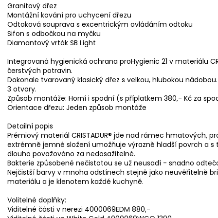
Granitový dřez
Montážní kování pro uchycení dřezu
Odtoková souprava s excentrickým ovládáním odtoku
Sifon s odbočkou na myčku
Diamantový vrták SB Light
Integrovaná hygienická ochrana proHygienic 21 v materiálu C
čerstvých potravin.
Dokonale tvarovaný klasický dřez s velkou, hlubokou nádobou. 
3 otvory.
Způsob montáže: Horní i spodní (s příplatkem 380,- Kč za spo
Orientace dřezu: Jeden způsob montáže
Detailní popis
Prémiový materiál CRISTADUR® jde nad rámec hmatových, prak
extrémně jemné složení umožňuje výrazně hladší povrch a s tí
dlouho považováno za nedosažitelné.
Bakterie způsobené nečistotou se už neusadí - snadno odtečou 
Nejčistší barvy v mnoha odstínech stejně jako neuvěřitelně bri
materiálu a je klenotem každé kuchyně.
Volitelné doplňky:
Viditelné části v nerezi 4000069EDM 880,-