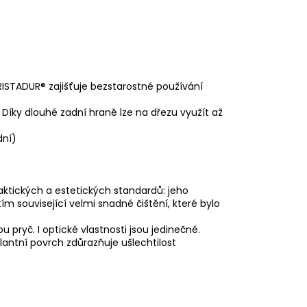
RISTADUR® zajišťuje bezstarostné používání
Díky dlouhé zadní hraně lze na dřezu využít až
dní)
tických a estetických standardů: jeho
m související velmi snadné čištění, které bylo
pryč. I optické vlastnosti jsou jedinečné.
lantní povrch zdůrazňuje ušlechtilost