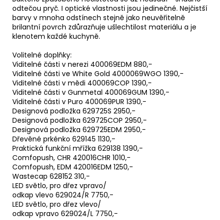
odtečou pryč. I optické vlastnosti jsou jedinečné. Nejčistší
barvy v mnoha odstínech stejně jako neuvěřitelně
brilantní povrch zdůrazňuje ušlechtilost materiálu a je
klenotem každé kuchyně.
Volitelné doplňky:
Viditelné části v nerezi 400069EDM 880,-
Viditelné části ve White Gold 4000069WGO 1390,-
Viditelné části v mědi 400069COP 1390,-
Viditelné části v Gunmetal 400069GUM 1390,-
Viditelné části v Puro 400069PUR 1390,-
Designová podložka 629725S 2950,-
Designová podložka 629725COP 2950,-
Designová podložka 629725EDM 2950,-
Dřevěné prkénko 629145 1130,-
Praktická funkční mřížka 629138 1390,-
Comfopush, CHR 420016CHR 1010,-
Comfopush, EDM 420016EDM 1250,-
Wastecap 628152 310,-
LED světlo, pro dřez vpravo/
odkap vlevo 629024/R 7750,-
LED světlo, pro dřez vlevo/
odkap vpravo 629024/L 7750,-