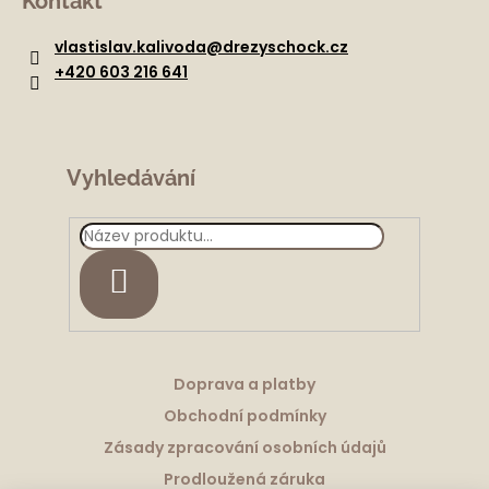
Kontakt
p
a
vlastislav.kalivoda
@
drezyschock.cz
t
+420 603 216 641
í
Vyhledávání
HLEDAT
Doprava a platby
Obchodní podmínky
Zásady zpracování osobních údajů
Prodloužená záruka