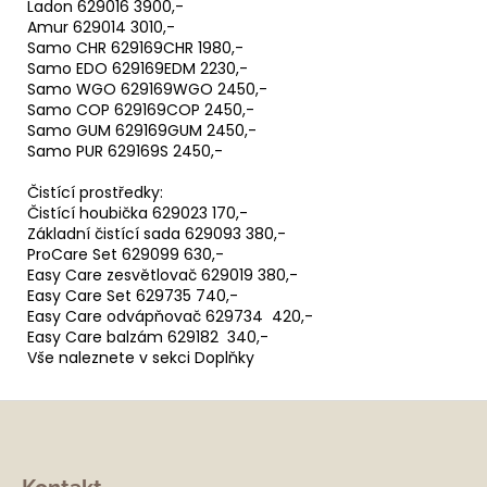
Ladon 629016 3900,-
Amur 629014 3010,-
Samo CHR 629169CHR 1980,-
Samo EDO 629169EDM 2230,-
Samo WGO 629169WGO 2450,-
Samo COP 629169COP 2450,-
Samo GUM 629169GUM 2450,-
Samo PUR 629169S 2450,-
Čistící prostředky:
Čistící houbička 629023 170,-
Základní čistící sada 629093 380,-
ProCare Set 629099 630,-
Easy Care zesvětlovač 629019 380,-
Easy Care Set 629735 740,-
Easy Care odvápňovač 629734 420,-
Easy Care balzám 629182 340,-
Vše naleznete v sekci Doplňky
Z
á