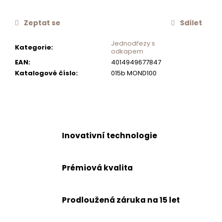
č
u
Zeptat se
Sdílet
j
e
Jednodřezy s
Kategorie
:
m
odkapem
e
EAN
:
4014949677847
Katalogové číslo
:
015b MOND100
SCHOCK
FLEXIBILNÍ
POSOUVACÍ
MISKA
629739
Inovativní technologie
1
255
Kč
Prémiová kvalita
Prodloužená záruka na 15 let