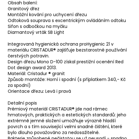
Obsah balení:
Granitový dřez
Montážní kování pro uchycení dřezu
Odtoková souprava s excentrickým ovládáním odtoku
Sifon s odbočkou na myčku
Diamantový vrták SB Light
Integrovaná hygienická ochrana proHygienic 21 v
materiálu CRISTADUR® zajišťuje bezstarostné používání
čerstvých potravin.
Design dřezu Mono D-100 získal prestižní ocenění Red
Dot design award 2013.
Materiál: Cristadur ® granit
Způsob montáže: Horní i spodní (s příplatkem 340,- Kč
za spodní)
Orientace dřezu: Levá i pravá
Detailní popis
Prémiový materiál CRISTADUR® jde nad rámec
hmatových, praktických a estetických standardů: jeho
extrémně jemné složení umožňuje výrazně hladší
povrch a s tím související velmi snadné čištění, které
bylo dlouho považováno za nedosažitelné.
Bakterie způsobené nečistotou se už neusadí - snadno