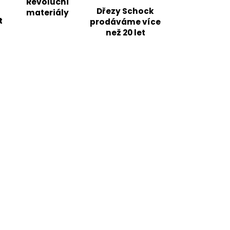
Revoluční
Dřezy Schock
materiály
t
prodáváme více
než 20 let