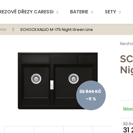
REZOVÉ DŘEZY CARESSI
BATERIE
SETY
kou
SCHOCK KALLIO M-175 Night Green Line
Co potřebuje
Průmě
Neoh
hodno
produ
SC
je
0,0
Ni
z
5
hvězdi
Doporuč
32 940 KČ
–5 %
Skla
32 9
31