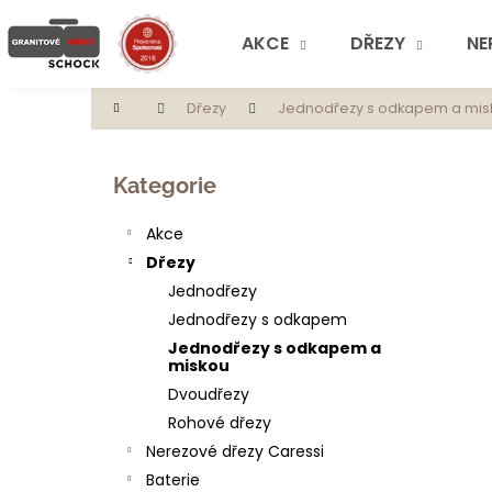
K
Přejít
na
o
AKCE
DŘEZY
NE
obsah
Zpět
Zpět
š
do
do
í
Domů
Dřezy
Jednodřezy s odkapem a mis
obchodu
obchodu
k
P
o
Přeskočit
Kategorie
s
kategorie
t
Akce
r
Dřezy
a
Jednodřezy
n
Jednodřezy s odkapem
n
Jednodřezy s odkapem a
í
miskou
p
Dvoudřezy
a
Rohové dřezy
n
Nerezové dřezy Caressi
e
Baterie