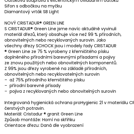
Odtoková souprava s excentrickým ovládáním odtoku
Sifon s odbočkou na myčku
Diamantový vrták SB Light
NOVÝ CRISTADUR® GREEN LINE
S CRISTADUR® Green Line jsme navíc aktuálně vyvinuli
materiál dřezů, který obsahuje více než 99 % přírodních,
obnovitelných nebo recyklovaných surovin. Jako
všechny dřezy SCHOCK jsou i modely řady CRISTADUR
® Green Line ze 75 % vyrobeny z křemičitého písku
doplněného přírodními barevnými přísadami a pojivy
ze znovu použitých nebo obnovitelných komponentů.
Z 99% jsou dřezy vyrobené na základě přírodních,
obnovitelných nebo recyklovatelných surovin
– až 75% přírodního křemičitého písku
– přírodní barevné přísady
– pojiva z recyklovaných nebo obnovitelných surovin
Integrovaná hygienická ochrana proHygienic 21 v materiálu C
čerstvých potravin.
Materiál: Cristadur ® granit Green Line
Způsob montáže: Horní na skříňku
Orientace dřezu: Daná dle vyobrazení