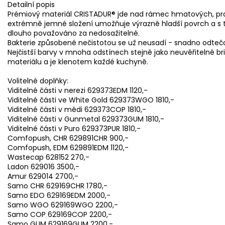
Detailní popis
Prémiový materiál CRISTADUR® jde nad rámec hmatových, prak
extrémně jemné složení umožňuje výrazně hladší povrch a s tí
dlouho považováno za nedosažitelné.
Bakterie způsobené nečistotou se už neusadí - snadno odtečou 
Nejčistší barvy v mnoha odstínech stejně jako neuvěřitelně bri
materiálu a je klenotem každé kuchyně.
Volitelné doplňky:
Viditelné části v nerezi 629373EDM 1120,-
Viditelné části ve White Gold 629373WGO 1810,-
Viditelné části v mědi 629373COP 1810,-
Viditelné části v Gunmetal 629373GUM 1810,-
Viditelné části v Puro 629373PUR 1810,-
Comfopush, CHR 629891CHR 900,-
Comfopush, EDM 629891EDM 1120,-
Wastecap 628152 270,-
Ladon 629016 3500,-
Amur 629014 2700,-
Samo CHR 629169CHR 1780,-
Samo EDO 629169EDM 2000,-
Samo WGO 629169WGO 2200,-
Samo COP 629169COP 2200,-
Samo GUM 629169GUM 2200,-