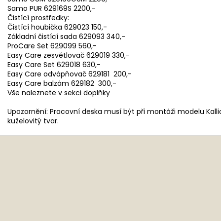
Samo PUR 629169S 2200,-
Čistící prostředky:
Čistící houbička 629023 150,-
Základní čistící sada 629093 340,-
ProCare Set 629099 560,-
Easy Care zesvětlovač 629019 330,-
Easy Care Set 629018 630,-
Easy Care odvápňovač 629181 200,-
Easy Care balzám 629182 300,-
Vše naleznete v sekci doplňky
Upozornění: Pracovní deska musí být při montáži modelu Kall
kuželovitý tvar.