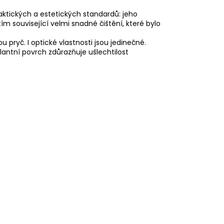
tických a estetických standardů: jeho
m související velmi snadné čištění, které bylo
pryč. I optické vlastnosti jsou jedinečné.
lantní povrch zdůrazňuje ušlechtilost