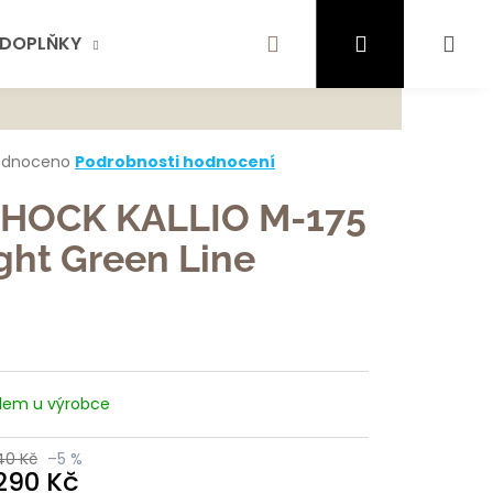
Hledat
Přihlášení
Ná
DOPLŇKY
AKTUALITY
SCHOCK
KONTA
te najít?
koš
rné
odnoceno
Podrobnosti hodnocení
cení
ktu
HOCK KALLIO M-175
HLEDAT
ght Green Line
ček.
ujeme
dem u výrobce
40 Kč
–5 %
 290 Kč