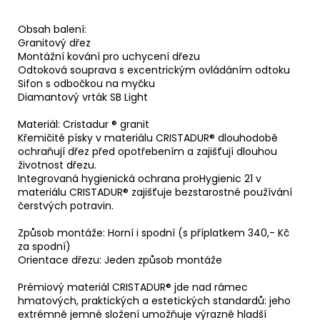
Obsah balení:
Granitový dřez
Montážní kování pro uchycení dřezu
Odtoková souprava s excentrickým ovládáním odtoku
Sifon s odbočkou na myčku
Diamantový vrták SB Light
Materiál: Cristadur ® granit
Křemičité písky v materiálu CRISTADUR® dlouhodobě
ochraňují dřez před opotřebením a zajišťují dlouhou
životnost dřezu.
Integrovaná hygienická ochrana proHygienic 21 v
materiálu CRISTADUR® zajišťuje bezstarostné používání
čerstvých potravin.
Způsob montáže: Horní i spodní (s příplatkem 340,- Kč
za spodní)
Orientace dřezu: Jeden způsob montáže
Prémiový materiál CRISTADUR® jde nad rámec
hmatových, praktických a estetických standardů: jeho
extrémně jemné složení umožňuje výrazně hladší