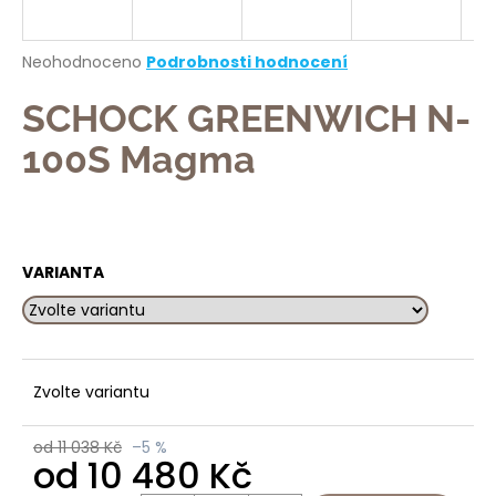
a
j
Průměrné
Neohodnoceno
Podrobnosti hodnocení
í
hodnocení
produktu
SCHOCK GREENWICH N-
t
je
?
0,0
100S Magma
z
5
hvězdiček.
HLEDAT
VARIANTA
D
o
Zvolte variantu
p
o
od 11 038 Kč
–5 %
r
od
10 480 Kč
u