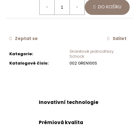
Měrná
č
DO KOŠÍKU
cena:
u
j
e
m
e
Zeptat se
Sdílet
Granitové jednodřezy
Kategorie
:
OTOČNÝ
Schock
KNOFLÍK
Katalogové číslo
:
002 GREN100S
EXCENTRU
NOVÝ
629892S
400
Kč
Inovativní technologie
Prémiová kvalita