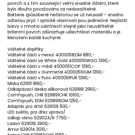
povrch a s tím související velmi snadné čištění, které
bylo dlouho považováno za nedosažitelné.
Bakterie způsobené nečistotou se už neusadí – snadno
odtečou pryč. I optické vlastnosti jsou jedinečné. Nejčistší
barvy v mnoha odstínech stejně jako neuvěřitelně
brilantní povrch zdůrazňuje ušlechtilost materiálu a je
klenotem každé kuchyně.
Volitelné doplňky:
Viditelné části v nerezi 4000051EDM 880,-
Viditelné části ve White Gold 4000051WGO 1390,-
Viditelné části v mědi 4000051COP 1390,-
Viditelné části v Gunmetal 4000051GUM 1390,-
Viditelné části v Puro 4000051PUR 1390,-
Miska 629111 1860,-
Odkapávací deska silikonová 629188 2950,-
Comfopush, CHR 629891CHR 10100,-
Comfopush, EDM 629891EDM 1250,-
Adaptér pro drtič 629139 1510,-
LED světlo, pro dřez vpravo/
odkap vlevo 629024/R 7750,-
Ladon 629016 3900,-
Amur 629014 3010,-
Samo CHR 629169CHR 1980,-