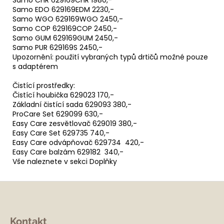
Samo EDO 629169EDM 2230,-
Samo WGO 629169WGO 2450,-
Samo COP 629169COP 2450,-
Samo GUM 629169GUM 2450,-
Samo PUR 629169S 2450,-
Upozornění: použití vybraných typů drtičů možné pouze
s adaptérem
Čistící prostředky:
Čistící houbička 629023 170,-
Základní čistící sada 629093 380,-
ProCare Set 629099 630,-
Easy Care zesvětlovač 629019 380,-
Easy Care Set 629735 740,-
Easy Care odvápňovač 629734 420,-
Easy Care balzám 629182 340,-
Vše naleznete v sekci Doplňky
Z
á
Kontakt