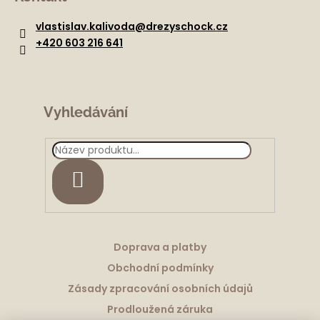
p
a
vlastislav.kalivoda
@
drezyschock.cz
t
+420 603 216 641
í
Vyhledávání
HLEDAT
Doprava a platby
Obchodní podmínky
Zásady zpracování osobních údajů
Prodloužená záruka