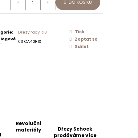
Následující
DO KOŠÍKU
:
Í
SCHOCK
O
NEREZOVÉ
AČ
SÍTKO
ODTOKU
MANUÁLNÍ
PRO DŘEZY
Tisk
gorie
:
Dřezy řady R10
TYPOS
logové
Zeptat se
628156
03 CA40R10
o
:
Sdílet
500 Kč
Revoluční
Dřezy Schock
materiály
t
prodáváme více