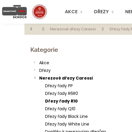
K
Přejít
na
o
AKCE
DŘEZY
NE
obsah
Zpět
Zpět
š
do
do
í
Domů
Nerezové dřezy Caressi
Dřezy řady 
obchodu
obchodu
k
P
o
Přeskočit
Kategorie
s
kategorie
t
Akce
r
Dřezy
a
Nerezové dřezy Caressi
n
Dřezy řady PP
n
Dřezy řady R6R0
í
Dřezy řady R10
p
Dřezy řady Q10
a
Dřezy řady Black Line
n
Dřezy řady White Line
e
Doplňky k nerezovým dřezům