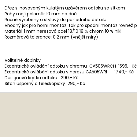
Dřez s inovovaným kulatým uzávěrem odtoku se sítkem
Rohy mají poloměr 10 mm na dně
Ručně vyrobený a stylový do posledního detailu
Vhodný jak pro horní montáž tak pro spodní montáž rovněž p
Materiál: 1 mm nerezová ocel 18/10 18 % chrom 10 % nikl
Rozměrová tolerance: 0,2 mm (vnější míry)
Volitelné doplňky:
Excentrické ovládání odtoku v chromu CA505WRCH 1595,- Kč
Excentrické ovlábání odtoku v nerezu CA505WRI 1740,- Kč
Designová krytka odtoku 290,- Kč
Sifon úsporný a teleskopický 290,- Kč