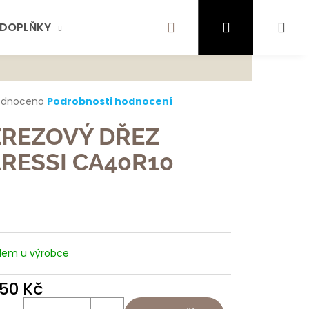
Hledat
Přihlášení
Ná
DOPLŇKY
AKTUALITY
SCHOCK
KONTA
te najít?
koš
rné
odnoceno
Podrobnosti hodnocení
cení
ktu
REZOVÝ DŘEZ
HLEDAT
RESSI CA40R10
ček.
ujeme
dem u výrobce
250 Kč
ná