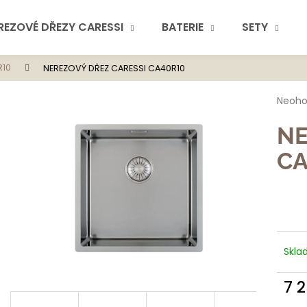
REZOVÉ DŘEZY CARESSI
BATERIE
SETY
R10
NEREZOVÝ DŘEZ CARESSI CA40R10
Co potřebuje
Průmě
Neoh
hodno
produ
NE
je
0,0
CA
z
5
hvězdi
Doporuč
Skla
7 
Měr