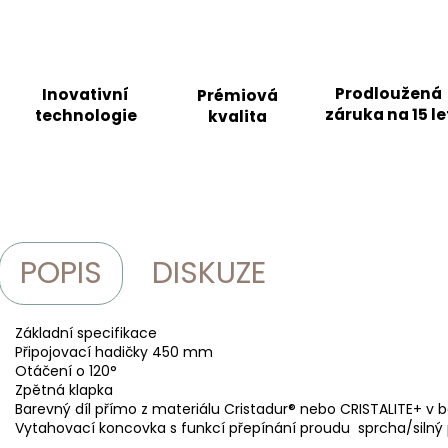
Prodloužená
Inovativní
Prémiová
záruka na 15 le
technologie
kvalita
POPIS
DISKUZE
Základní specifikace
Připojovací hadičky 450 mm
Otáčení o 120°
Zpětná klapka
Barevný díl přímo z materiálu Cristadur® nebo CRISTALITE+ v 
Vytahovací koncovka s funkcí přepínání proudu sprcha/silný