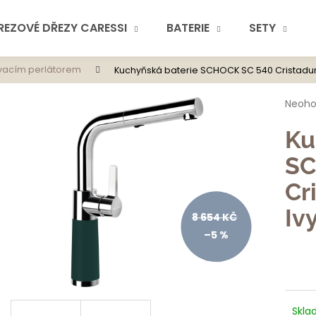
REZOVÉ DŘEZY CARESSI
BATERIE
SETY
ovacím perlátorem
Kuchyňská baterie SCHOCK SC 540 Cristadur
Co potřebuje
Průmě
Neoh
hodno
produ
Ku
je
0,0
SC
z
5
Cr
hvězdi
Doporuč
Iv
8 654 KČ
–5 %
Skla