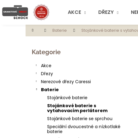
K
Přejít
na
o
AKCE
DŘEZY
NE
obsah
Zpět
Zpět
š
do
do
í
Domů
Baterie
Stojánkové baterie s vytah
obchodu
obchodu
k
P
o
Přeskočit
Kategorie
s
kategorie
t
Akce
r
Dřezy
a
Nerezové dřezy Caressi
n
Baterie
n
Stojánkové baterie
í
Stojánkové baterie s
p
vytahovacím perlátorem
a
Stojánkové baterie se sprchou
n
Speciální dvoucestné a nízkotlaké
baterie
e