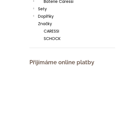
Baterie Caressi
l
Sety
Doplňky
Značky
CARESSI
SCHOCK
Přijímáme online platby