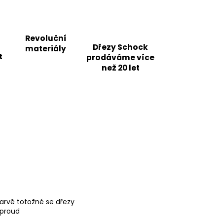
Revoluční
Dřezy Schock
materiály
t
prodáváme více
než 20 let
barvě totožné se dřezy
 proud