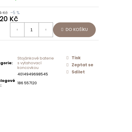
Následující
Í
SCHOCK
O
NEREZOVÉ
4 Kč
–5 %
AČ
SÍTKO
220 Kč
ODTOKU
MANUÁLNÍ
ná
PRO DŘEZY
DO KOŠÍKU
:
TYPOS
628156
500 Kč
Tisk
Stojánkové baterie
gorie
:
s vytahovací
Zeptat se
koncovkou
Sdílet
4014949698545
logové
186 557120
o
: