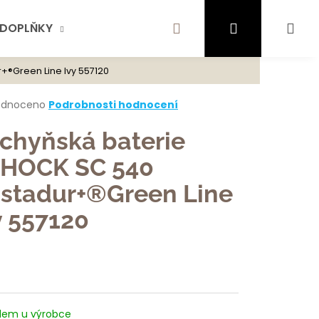
Hledat
Přihlášení
Ná
DOPLŇKY
AKTUALITY
SCHOCK
KONTA
+®Green Line Ivy 557120
te najít?
koš
rné
odnoceno
Podrobnosti hodnocení
cení
ktu
chyňská baterie
HLEDAT
HOCK SC 540
istadur+®Green Line
ček.
ujeme
y 557120
dem u výrobce