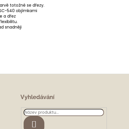
arvě totožné se dřezy.
 SC-540 objímkami
e a dřez
exibilitu.
ad snadněji
Vyhledávání
HLEDAT