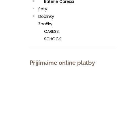
Baterie Caressi
l
Sety
Doplňky
Značky
CARESSI
SCHOCK
Přijímáme online platby