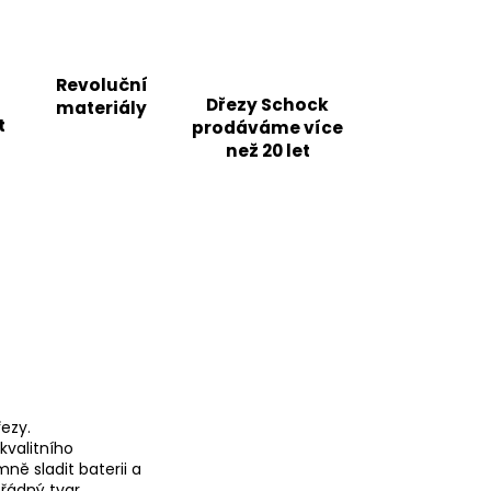
Revoluční
Dřezy Schock
materiály
t
prodáváme více
než 20 let
řezy.
kvalitního
ně sladit baterii a
ořádný tvar