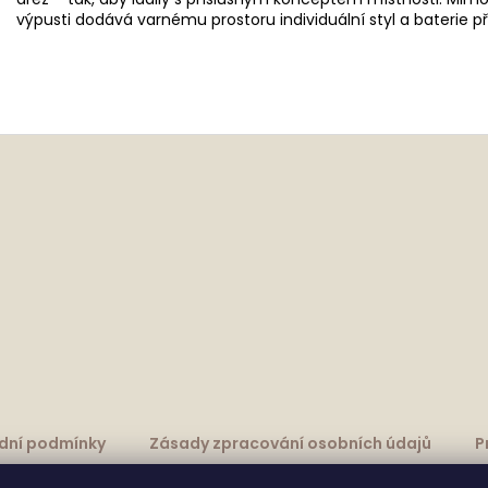
výpusti dodává varnému prostoru individuální styl a baterie př
dní podmínky
Zásady zpracování osobních údajů
P