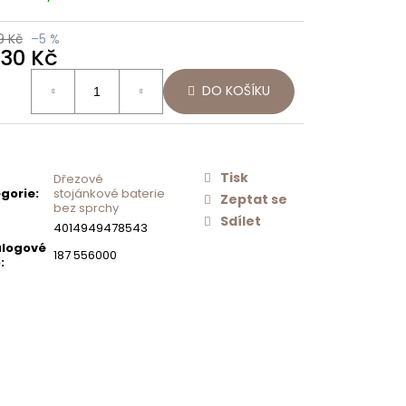
Následující
Í
SCHOCK
O
NEREZOVÉ
9 Kč
–5 %
AČ
SÍTKO
430 Kč
ODTOKU
MANUÁLNÍ
ná
PRO DŘEZY
DO KOŠÍKU
:
TYPOS
628156
500 Kč
Tisk
Dřezové
gorie
:
stojánkové baterie
Zeptat se
bez sprchy
Sdílet
4014949478543
logové
187 556000
o
: