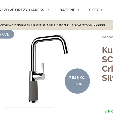
REZOVÉ DŘEZY CARESSI
BATERIE
SETY
chyňská baterie SCHOCK SC 530 Cristadur+® Silverstone 556000
Co potřebuje
AKCE
Průmě
Neoh
hodno
produ
Ku
je
0,0
SC
z
5
Cr
hvězdi
Doporuč
Si
7 829 KČ
–5 %
Skla