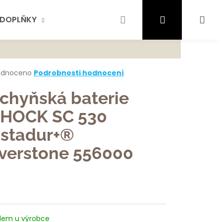
Hledat
Přihlášení
Ná
DOPLŇKY
AKTUALITY
SCHOCK
KONTA
te najít?
koš
rné
odnoceno
Podrobnosti hodnocení
cení
ktu
chyňská baterie
HLEDAT
HOCK SC 530
istadur+®
ček.
ujeme
lverstone 556000
dem u výrobce