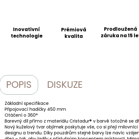
Prodloužená
Inovativní
Prémiová
záruka na 15 le
technologie
kvalita
POPIS
DISKUZE
Základní specifikace
Připojovací hadičky 450 mm
Otáčení o 360°
Barevný díl přímo z materiálu Cristadur® v barvě totožné se d
Nový kuželový tvar objímek poskytuje vše, co si přejí milovníci 
designu a trendu. Díky pouzdrům stejné barvy lze navíc vzájem
dřez – tak, aby ladily s příslušným konceptem místnosti. Mim