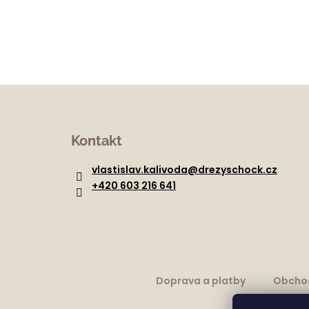
Z
á
Kontakt
p
a
vlastislav.kalivoda
@
drezyschock.cz
t
+420 603 216 641
í
Doprava a platby
Obcho