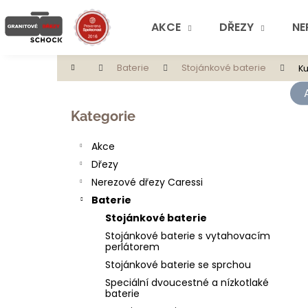
K
Přejít
na
o
AKCE
DŘEZY
NE
obsah
Zpět
Zpět
š
do
do
í
Domů
Baterie
Stojánkové baterie
Ku
obchodu
obchodu
k
P
o
Přeskočit
Kategorie
s
kategorie
t
Akce
r
Dřezy
a
Nerezové dřezy Caressi
n
Baterie
n
Stojánkové baterie
í
Stojánkové baterie s vytahovacím
p
perlátorem
a
Stojánkové baterie se sprchou
n
Speciální dvoucestné a nízkotlaké
baterie
e