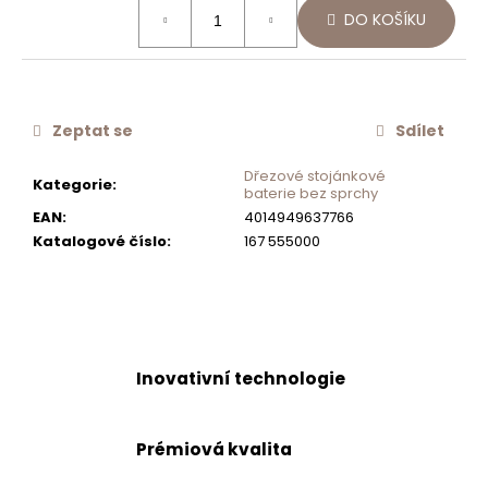
Měrná
č
DO KOŠÍKU
cena:
u
j
e
m
Zeptat se
Sdílet
e
Dřezové stojánkové
Kategorie
:
baterie bez sprchy
SCHOCK
FILTR
EAN
:
4014949637766
PEVNÝCH
Katalogové číslo
:
167 555000
ČÁSTIC
SF
100
2KS
629883
539
Kč
Inovativní technologie
Prémiová kvalita