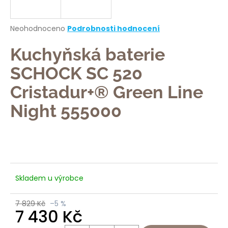
a
j
Průměrné
Neohodnoceno
Podrobnosti hodnocení
í
hodnocení
produktu
Kuchyňská baterie
t
je
?
0,0
SCHOCK SC 520
z
5
Cristadur+® Green Line
hvězdiček.
Night 555000
HLEDAT
D
o
Skladem u výrobce
p
o
7 829 Kč
–5 %
7 430 Kč
r
u