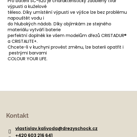
Pro baterii SC-520 je charakteristický zaoblený tvar
výpusti a kuželové
těleso. Díky umístění výpusti ve výšce lze bez problému
napouštět vodu i
do hlubokých nádob. Díky objímkám ze stejného
materiálu vytváří baterie
perfektní doplněk ke všem modelům dřezů CRISTADUR®
a CRISTALITE+.
Chcete-li v kuchyni provést změnu, lze baterii opatřit i
pestrými barvami
COLOUR YOUR LIFE.
Z
á
Kontakt
p
a
vlastislav.kalivoda
@
drezyschock.cz
t
+420 603 216 641