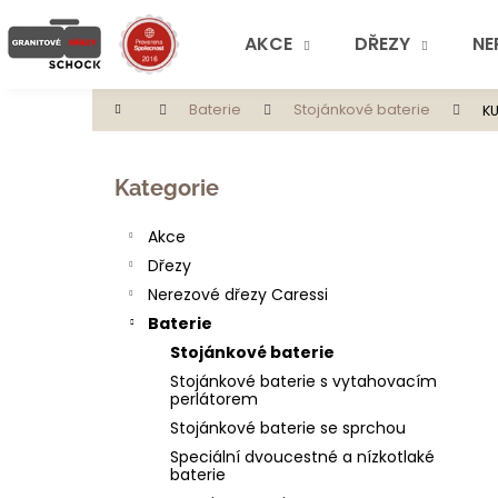
K
Přejít
na
o
AKCE
DŘEZY
NE
obsah
Zpět
Zpět
š
do
do
í
Domů
Baterie
Stojánkové baterie
K
obchodu
obchodu
k
P
o
Přeskočit
Kategorie
s
kategorie
t
Akce
r
Dřezy
a
Nerezové dřezy Caressi
n
Baterie
n
Stojánkové baterie
í
Stojánkové baterie s vytahovacím
p
perlátorem
a
Stojánkové baterie se sprchou
n
Speciální dvoucestné a nízkotlaké
baterie
e