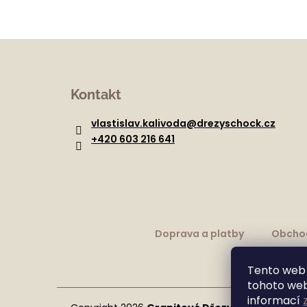
Z
á
Kontakt
p
a
vlastislav.kalivoda
@
drezyschock.cz
t
+420 603 216 641
í
Doprava a platby
Obcho
Tento web 
tohoto webu
informací