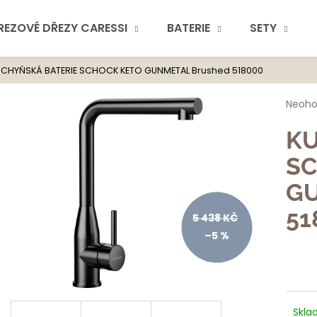
REZOVÉ DŘEZY CARESSI
BATERIE
SETY
UCHYŇSKÁ BATERIE SCHOCK KETO GUNMETAL Brushed 518000
Co potřebuje
Průmě
Neoh
hodno
produ
KU
je
0,0
SC
z
5
GU
hvězdi
Doporuč
51
5 438 KČ
–5 %
Skla