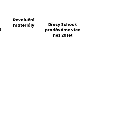
Revoluční
Dřezy Schock
materiály
t
prodáváme více
než 20 let