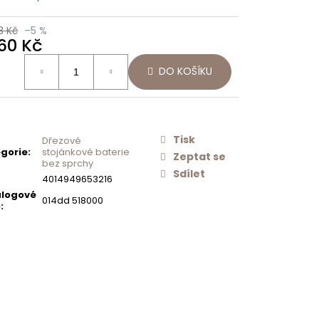
Následující
Í
SCHOCK
O
NEREZOVÉ
8 Kč
–5 %
AČ
SÍTKO
160 Kč
ODTOKU
MANUÁLNÍ
ná
PRO DŘEZY
DO KOŠÍKU
:
TYPOS
628156
500 Kč
Tisk
Dřezové
gorie
:
stojánkové baterie
Zeptat se
bez sprchy
Sdílet
4014949653216
logové
014dd 518000
o
: