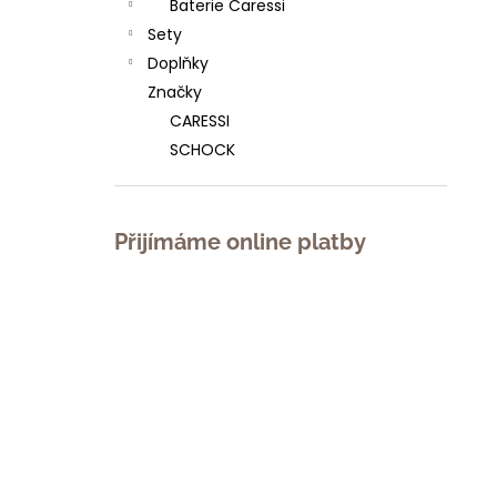
Baterie Caressi
l
Sety
Doplňky
Značky
CARESSI
SCHOCK
Přijímáme online platby