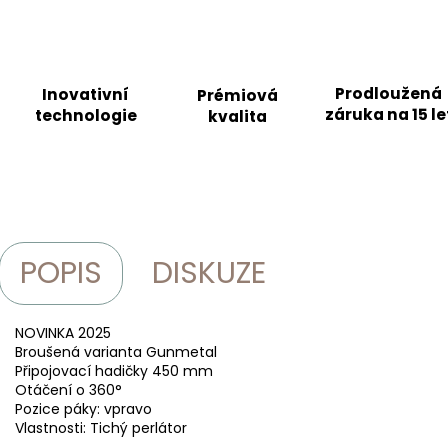
Prodloužená
Inovativní
Prémiová
záruka na 15 le
technologie
kvalita
POPIS
DISKUZE
NOVINKA 2025
Broušená varianta Gunmetal
Připojovací hadičky 450 mm
Otáčení o 360°
Pozice páky: vpravo
Vlastnosti: Tichý perlátor