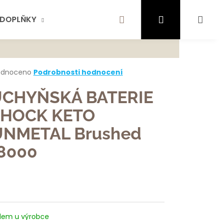
Hledat
Přihlášení
Ná
DOPLŇKY
AKTUALITY
SCHOCK
KONTA
te najít?
koš
rné
odnoceno
Podrobnosti hodnocení
cení
ktu
CHYŇSKÁ BATERIE
HLEDAT
HOCK KETO
NMETAL Brushed
ček.
ujeme
8000
dem u výrobce