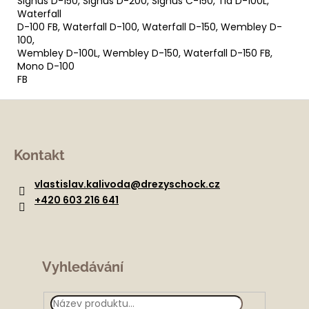
Signus D-150, Signus D-200, Signus C-150, Tia D-100L,
Waterfall
D-100 FB, Waterfall D-100, Waterfall D-150, Wembley D-
100,
Wembley D-100L, Wembley D-150, Waterfall D-150 FB,
Mono D-100
FB
Z
á
Kontakt
p
a
vlastislav.kalivoda
@
drezyschock.cz
t
+420 603 216 641
í
Vyhledávání