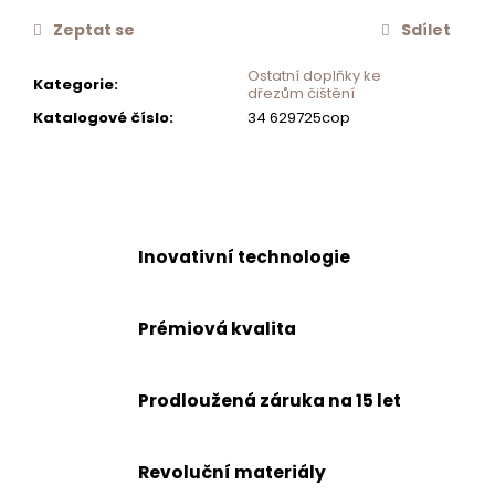
č
Zeptat se
Sdílet
u
j
Ostatní doplňky ke
Kategorie
:
e
dřezům čištění
m
Katalogové číslo
:
34 629725cop
e
MONTÁŽNÍ
SADA
PRO
DÁVKOVAČ
Inovativní technologie
SAMO
628705
EDM/CHR
Prémiová kvalita
500
Kč
Prodloužená záruka na 15 let
Revoluční materiály