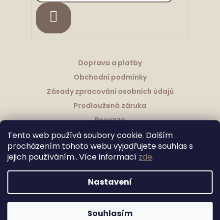
HLEDAT
Doprava a platby
Obchodní podmínky
Zásady zpracování osobních údajů
Prodloužená záruka
Recenze
Tento web používá soubory cookie. Dalším
procházením tohoto webu vyjadřujete souhlas s
jejich používáním.. Více informací
zde
.
Vytvořil Shoptet
Nastavení
Upravila Shopea.cz
Copyright 2026
Granitové Dřezy Schock
. Všechna práva
Souhlasím
vyhrazena.