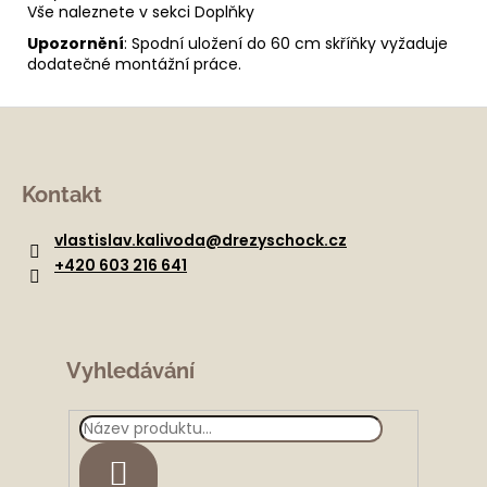
Vše naleznete v sekci Doplňky
Upozornění
: Spodní uložení do 60 cm skříňky vyžaduje
dodatečné montážní práce.
Z
á
Kontakt
p
a
vlastislav.kalivoda
@
drezyschock.cz
t
+420 603 216 641
í
Vyhledávání
HLEDAT