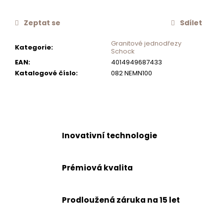
č
u
Zeptat se
Sdílet
j
e
Granitové jednodřezy
Kategorie
:
m
Schock
e
EAN
:
4014949687433
Katalogové číslo
:
082 NEMN100
OTOČNÝ
KNOFLÍK
EXCENTRU
NOVÝ
629892S
Inovativní technologie
400
Kč
Prémiová kvalita
Prodloužená záruka na 15 let