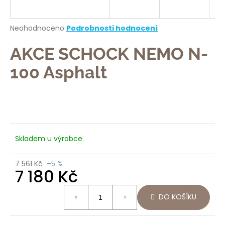
a
j
Průměrné
Neohodnoceno
Podrobnosti hodnocení
í
hodnocení
produktu
AKCE SCHOCK NEMO N-
t
je
?
0,0
100 Asphalt
z
5
hvězdiček.
HLEDAT
Skladem u výrobce
7 561 Kč
–5 %
D
7 180 Kč
o
p
Měrná
DO KOŠÍKU
o
cena:
r
u