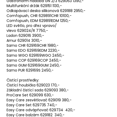
Gastronorm nádoba GN 2/3 629063 1390,-
Multifunkční držák 629151 1130,-
Odkapávací deska silikonová 629188 2950,-
Comfopush, CHR 629891CHR 10100,-
Comfopush, EDM 629891EDM 1250,-
LED světlo, pro dřez vpravo/
vlevo 629024/R 7750,-
Ladon 629016 3900,-
Amur 629014 3010,-
Samo CHR 629169CHR 1980,-
Samo EDO 629169EDM 2230,-
Samo WGO 629169WGO 2450,-
Samo COP 629169COP 2450,-
Samo GUM 629169GUM 2450,-
Samo PUR 629169S 2450,-
Čistící prostředky:
Čistící houbička 629023 170,-
Základní čistící sada 629093 380,-
ProCare Set 629099 630,-
Easy Care zesvětlovač 629019 380,-
Easy Care Set 629735 740,-
Easy Care odvápňovač 629734 420,-
Easy Care balzám 629182 340,-