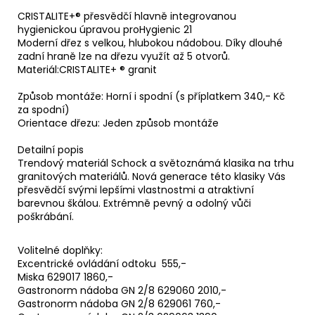
CRISTALITE+® přesvědčí hlavně integrovanou
hygienickou úpravou proHygienic 21
Moderní dřez s velkou, hlubokou nádobou. Díky dlouhé
zadní hraně lze na dřezu využít až 5 otvorů.
Materiál:CRISTALITE+ ® granit
Způsob montáže: Horní i spodní (s příplatkem 340,- Kč
za spodní)
Orientace dřezu: Jeden způsob montáže
Detailní popis
Trendový materiál Schock a světoznámá klasika na trhu
granitových materiálů. Nová generace této klasiky Vás
přesvědčí svými lepšími vlastnostmi a atraktivní
barevnou škálou. Extrémně pevný a odolný vůči
poškrábání.
Volitelné doplňky:
Excentrické ovládání odtoku 555,-
Miska 629017 1860,-
Gastronorm nádoba GN 2/8 629060 2010,-
Gastronorm nádoba GN 2/8 629061 760,-