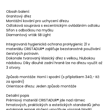
Obsah balení:
Granitový dřez
Montážní kování pro uchycení dřezu
Odtoková souprava s excentrickým ovládáním odtoku
Sifon s odbočkou na myčku
Diamantový vrták SB Light
Integrovaná hygienická ochrana proHygienic 21 v
materiálu CRISTADUR® zajišťuje bezstarostné používání
čerstvých potravin.
Dokonale tvarovaný klasický dřez s velkou, hlubokou
nádobou. Díky dlouhé zadní hraně lze na dřezu využít až
3 otvory.
Způsob montáže: Horní i spodní (s příplatkem 340,- Kč
za spodní)
Orientace dřezu: Jeden způsob montáže
Detailní popis
Prémiový materiál CRISTADUR® jde nad rámec
hmatových, praktických a estetických standardů: jeho
extrémně jemné složení umožňuje výrazně hladší