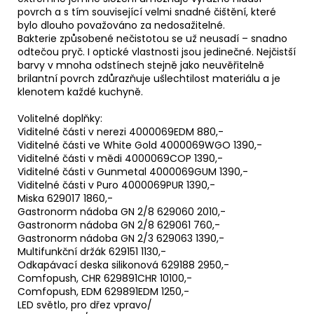
povrch a s tím související velmi snadné čištění, které
bylo dlouho považováno za nedosažitelné.
Bakterie způsobené nečistotou se už neusadí – snadno
odtečou pryč. I optické vlastnosti jsou jedinečné. Nejčistší
barvy v mnoha odstínech stejně jako neuvěřitelně
brilantní povrch zdůrazňuje ušlechtilost materiálu a je
klenotem každé kuchyně.
Volitelné doplňky:
Viditelné části v nerezi 4000069EDM 880,-
Viditelné části ve White Gold 4000069WGO 1390,-
Viditelné části v mědi 4000069COP 1390,-
Viditelné části v Gunmetal 4000069GUM 1390,-
Viditelné části v Puro 4000069PUR 1390,-
Miska 629017 1860,-
Gastronorm nádoba GN 2/8 629060 2010,-
Gastronorm nádoba GN 2/8 629061 760,-
Gastronorm nádoba GN 2/3 629063 1390,-
Multifunkční držák 629151 1130,-
Odkapávací deska silikonová 629188 2950,-
Comfopush, CHR 629891CHR 10100,-
Comfopush, EDM 629891EDM 1250,-
LED světlo, pro dřez vpravo/