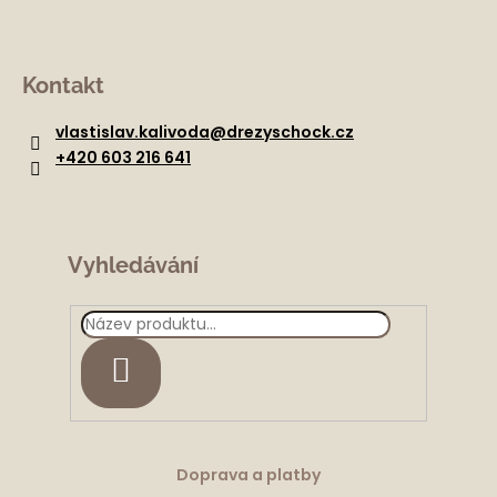
Z
á
Kontakt
p
a
vlastislav.kalivoda
@
drezyschock.cz
t
+420 603 216 641
í
Vyhledávání
HLEDAT
Doprava a platby