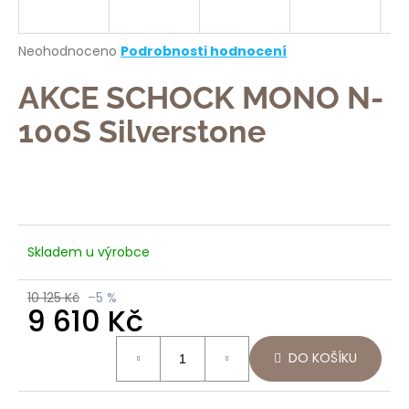
a
j
Průměrné
Neohodnoceno
Podrobnosti hodnocení
í
hodnocení
produktu
AKCE SCHOCK MONO N-
t
je
?
0,0
100S Silverstone
z
5
hvězdiček.
HLEDAT
Skladem u výrobce
10 125 Kč
–5 %
D
9 610 Kč
o
p
Měrná
DO KOŠÍKU
o
cena:
r
u