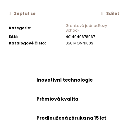
č
u
Zeptat se
Sdílet
j
e
Granitové jednodřezy
Kategorie
:
m
Schock
e
EAN
:
4014949678967
Katalogové číslo
:
050 MONN100S
SCHOCK
OTOČNÉ
OVLÁDÁNÍ
EXCENTRU
350
Inovativní technologie
Kč
Prémiová kvalita
Prodloužená záruka na 15 let