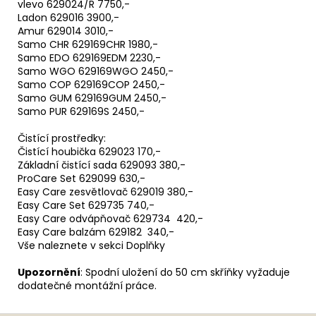
vlevo 629024/R 7750,-
Ladon 629016 3900,-
Amur 629014 3010,-
Samo CHR 629169CHR 1980,-
Samo EDO 629169EDM 2230,-
Samo WGO 629169WGO 2450,-
Samo COP 629169COP 2450,-
Samo GUM 629169GUM 2450,-
Samo PUR 629169S 2450,-
Čistící prostředky:
Čistící houbička 629023 170,-
Základní čistící sada 629093 380,-
ProCare Set 629099 630,-
Easy Care zesvětlovač 629019 380,-
Easy Care Set 629735 740,-
Easy Care odvápňovač 629734 420,-
Easy Care balzám 629182 340,-
Vše naleznete v sekci Doplňky
Upozornění
: Spodní uložení do 50 cm skříňky vyžaduje
dodatečné montážní práce.