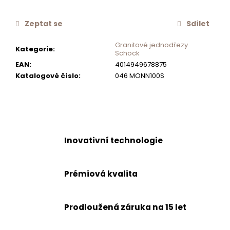
č
u
Zeptat se
Sdílet
j
e
Granitové jednodřezy
Kategorie
:
m
Schock
e
EAN
:
4014949678875
Katalogové číslo
:
046 MONN100S
KOMPLETNÍ
VYPOUŠTĚCÍ
SADA
VČETNĚ
EXCENTRU
Inovativní technologie
1
590
Kč
Prémiová kvalita
Prodloužená záruka na 15 let