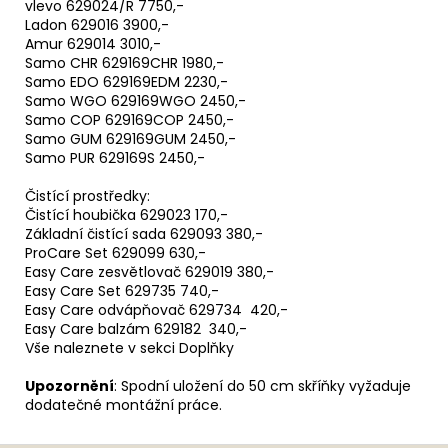
vlevo 629024/R 7750,-
Ladon 629016 3900,-
Amur 629014 3010,-
Samo CHR 629169CHR 1980,-
Samo EDO 629169EDM 2230,-
Samo WGO 629169WGO 2450,-
Samo COP 629169COP 2450,-
Samo GUM 629169GUM 2450,-
Samo PUR 629169S 2450,-
Čistící prostředky:
Čistící houbička 629023 170,-
Základní čistící sada 629093 380,-
ProCare Set 629099 630,-
Easy Care zesvětlovač 629019 380,-
Easy Care Set 629735 740,-
Easy Care odvápňovač 629734 420,-
Easy Care balzám 629182 340,-
Vše naleznete v sekci Doplňky
Upozornění
: Spodní uložení do 50 cm skříňky vyžaduje
dodatečné montážní práce.