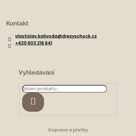
Z
á
Kontakt
p
a
vlastislav.kalivoda
@
drezyschock.cz
t
+420 603 216 641
í
Vyhledávání
HLEDAT
Doprava a platby