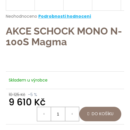
a
j
Průměrné
Neohodnoceno
Podrobnosti hodnocení
í
hodnocení
produktu
AKCE SCHOCK MONO N-
t
je
?
0,0
100S Magma
z
5
hvězdiček.
HLEDAT
Skladem u výrobce
10 125 Kč
–5 %
D
9 610 Kč
o
p
Měrná
DO KOŠÍKU
o
cena:
r
u