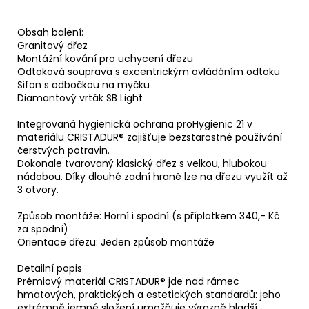
Obsah balení:
Granitový dřez
Montážní kování pro uchycení dřezu
Odtoková souprava s excentrickým ovládáním odtoku
Sifon s odbočkou na myčku
Diamantový vrták SB Light
Integrovaná hygienická ochrana proHygienic 21 v
materiálu CRISTADUR® zajišťuje bezstarostné používání
čerstvých potravin.
Dokonale tvarovaný klasický dřez s velkou, hlubokou
nádobou. Díky dlouhé zadní hraně lze na dřezu využít až
3 otvory.
Způsob montáže: Horní i spodní (s příplatkem 340,- Kč
za spodní)
Orientace dřezu: Jeden způsob montáže
Detailní popis
Prémiový materiál CRISTADUR® jde nad rámec
hmatových, praktických a estetických standardů: jeho
extrémně jemné složení umožňuje výrazně hladší