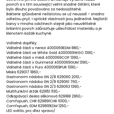
povrch a s tím související velmi snadné čištění, které
bylo dlouho považováno za nedosažitelné.
Bakterie způsobené nečistotou se už neusadí – snadno
odtečou pryč. I optické vlastnosti jsou jedinečné. Nejčistší
barvy v mnoha odstínech stejně jako neuvěřitelně
brilantní povrch zdůrazňuje ušlechtilost materiálu a je
klenotem každé kuchyně.
Volitelné doplňky:
Viditelné části v nerezi 4000069EDM 880,-
Viditelné části ve White Gold 4000069WGO 1390,-
Viditelné části v mědi 4000069COP 1390,-
Viditelné části v Gunmetal 4000069GUM 1390,-
Viditelné části v Puro 4000069PUR 1390,-
Miska 629017 1860,-
Gastronorm nádoba GN 2/8 629060 2010,-
Gastronorm nádoba GN 2/8 629061 760,-
Gastronorm nádoba GN 2/3 629063 1390,-
Multifunkční držák 629151 1130,-
Odkapávací deska silikonová 629188 2950,-
Comfopush, CHR 629891CHR 10100,-
Comfopush, EDM 629891EDM 1250,-
LED světlo, pro dřez vpravo/