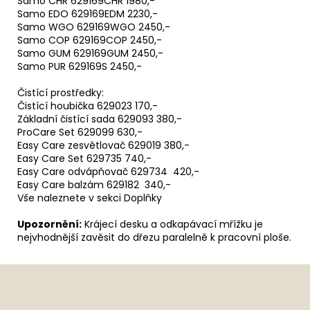
Samo CHR 629169CHR 1980,-
Samo EDO 629169EDM 2230,-
Samo WGO 629169WGO 2450,-
Samo COP 629169COP 2450,-
Samo GUM 629169GUM 2450,-
Samo PUR 629169S 2450,-
Čistící prostředky:
Čistící houbička 629023 170,-
Základní čistící sada 629093 380,-
ProCare Set 629099 630,-
Easy Care zesvětlovač 629019 380,-
Easy Care Set 629735 740,-
Easy Care odvápňovač 629734 420,-
Easy Care balzám 629182 340,-
Vše naleznete v sekci Doplňky
Upozornění:
Krájecí desku a odkapávací mřížku je
nejvhodnější zavěsit do dřezu paralelně k pracovní ploše.
Z