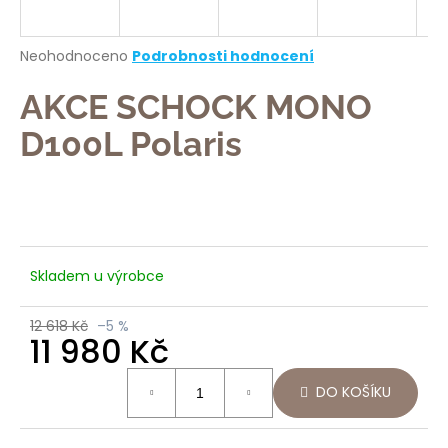
a
j
Průměrné
Neohodnoceno
Podrobnosti hodnocení
í
hodnocení
produktu
AKCE SCHOCK MONO
t
je
?
0,0
D100L Polaris
z
5
hvězdiček.
HLEDAT
Skladem u výrobce
12 618 Kč
–5 %
D
11 980 Kč
o
p
Měrná
DO KOŠÍKU
o
cena:
r
u