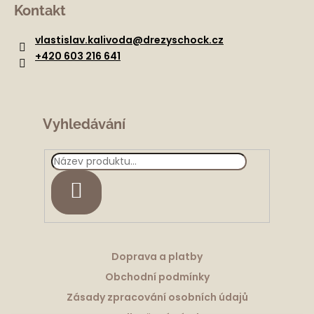
á
Kontakt
p
a
vlastislav.kalivoda
@
drezyschock.cz
t
+420 603 216 641
í
Vyhledávání
HLEDAT
Doprava a platby
Obchodní podmínky
Zásady zpracování osobních údajů