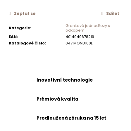
č
u
Zeptat se
Sdílet
j
e
Granitové jednodřezy s
Kategorie
:
m
odkapem
e
EAN
:
4014949678219
Katalogové číslo
:
047 MOND100L
NEREZOVÉ
SÍTKO
CA50519Z
550
Kč
Inovativní technologie
Prémiová kvalita
Prodloužená záruka na 15 let