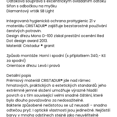
Odtoková souprava s excentrickým ovládáním odtoku
Sifon s odbočkou na myčku
Diamantový vrták SB Light
Integrovaná hygienická ochrana proHygienic 21 v
materiálu CRISTADUR® zajišťuje bezstarostné používání
čerstvých potravin.
Design dřezu Mono D-100 získal prestižní ocenění Red
Dot design award 2013.
Materiál: Cristadur ® granit
Způsob montáže: Horní i spodní (s příplatkem 340,- Kč
za spodní)
Orientace dřezu: Levá i pravá
Detailní popis
Prémiový materiál CRISTADUR® jde nad rámec
hmatových, praktických a estetických standardů: jeho
extrémně jemné složení umožňuje výrazně hladší
povrch a s tím související velmi snadné čištění, které
bylo dlouho považováno za nedosažitelné.
Bakterie způsobené nečistotou se už neusadí – snadno
odtečou pryč. I optické vlastnosti jsou jedinečné. Nejčistší
barvy v mnoha odstínech stejně jako neuvěřitelně