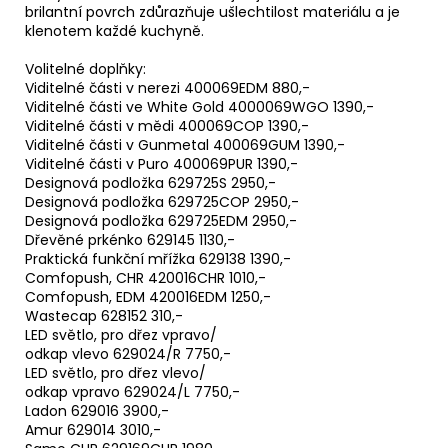
brilantní povrch zdůrazňuje ušlechtilost materiálu a je
klenotem každé kuchyně.
Volitelné doplňky:
Viditelné části v nerezi 400069EDM 880,-
Viditelné části ve White Gold 4000069WGO 1390,-
Viditelné části v mědi 400069COP 1390,-
Viditelné části v Gunmetal 400069GUM 1390,-
Viditelné části v Puro 400069PUR 1390,-
Designová podložka 629725S 2950,-
Designová podložka 629725COP 2950,-
Designová podložka 629725EDM 2950,-
Dřevěné prkénko 629145 1130,-
Praktická funkční mřížka 629138 1390,-
Comfopush, CHR 420016CHR 1010,-
Comfopush, EDM 420016EDM 1250,-
Wastecap 628152 310,-
LED světlo, pro dřez vpravo/
odkap vlevo 629024/R 7750,-
LED světlo, pro dřez vlevo/
odkap vpravo 629024/L 7750,-
Ladon 629016 3900,-
Amur 629014 3010,-